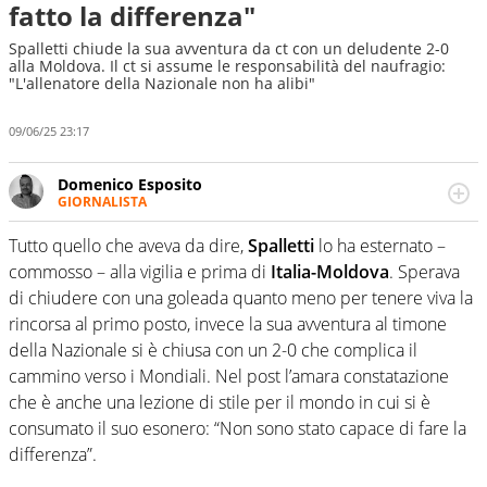
fatto la differenza"
Spalletti chiude la sua avventura da ct con un deludente 2-0
alla Moldova. Il ct si assume le responsabilità del naufragio:
"L'allenatore della Nazionale non ha alibi"
09/06/25 23:17
Domenico Esposito
GIORNALISTA
Da vent’anni in campo e sul campo per vivere ogni evento
in tutte le sue sfaccettature. Passione smisurata per il
Tutto quello che aveva da dire,
Spalletti
lo ha esternato –
calcio e per la sfera di cuoio. Il pallone è una cosa
commosso – alla vigilia e prima di
Italia-Moldova
. Sperava
serissima, guai a dirgli di no
di chiudere con una goleada quanto meno per tenere viva la
rincorsa al primo posto, invece la sua avventura al timone
della Nazionale si è chiusa con un 2-0 che complica il
cammino verso i Mondiali. Nel post l’amara constatazione
che è anche una lezione di stile per il mondo in cui si è
consumato il suo esonero: “Non sono stato capace di fare la
differenza”.