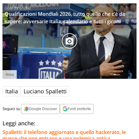
Qualificazioni Mondiali 2026, tutto quello che c’è da
sapere: avversarie Italia, calendario e tutti i gironi
Ansa
Italia
Luciano Spalletti
Seguici su:
Google Discover
Fonti preferite
Leggi anche:
Spalletti: il telefono aggiornato e quello hackerato, le
marce che non entrano e una polemica antica