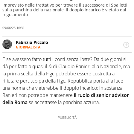
Imprevisto nelle trattative per trovare il successore di Spalletti
sulla panchina della nazionale, il doppio incarico è vietato dal
regolamento
09/06/25 16:31
Fabrizio Piccolo
GIORNALISTA
Nella sua carriera ha seguito numerose manifestazioni
sportive e collaborato con agenzie e testate. Esperienza,
E se avessero fatto tutti i conti senza l’oste? Da due giorni si
competenza, conoscenza e memoria storica. Si occupa
dà per fatto o quasi il sì di Claudio Ranieri alla Nazionale, ma
prevalentemente di calcio
la prima scelta della Figc potrebbe essere costretta a
rifiutare per…colpa della Figc. Repubblica porta alla luce
una norma che vieterebbe il doppio incarico: in sostanza
Ranieri non potrebbe mantenere
il ruolo di senior advisor
della Roma
se accettasse la panchina azzurra.