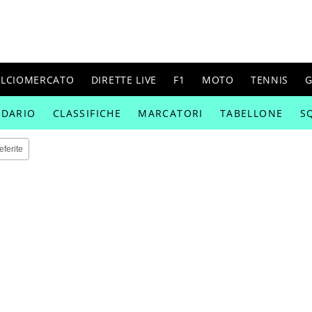
ALCIOMERCATO
DIRETTE LIVE
F1
MOTO
TENNIS
G
NDARIO
CLASSIFICHE
MARCATORI
TABELLONE
S
eferite