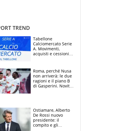
ORT TREND
Tabellone
Calciomercato Serie
A. Movimenti,
acquisti e cessioni:
estate 2026-27
Roma, perché Nusa
non arriverà: le due
ragioni e il piano B
di Gasperini. Novità
su Pellegrini e
Cacciamani
Ostiamare, Alberto
De Rossi nuovo
presidente: il
compito e gli
obiettivi ricevuti dal