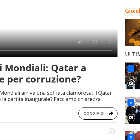
Gioie
ULTI
ai Mondiali: Qatar a
ne per corruzione?
 Mondiali arriva una soffiata clamorosa: il Qatar
e la partita inaugurale? Facciamo chiarezza
CONDIVIDI
n generale, appassionato di tutto ciò che sia Sport,