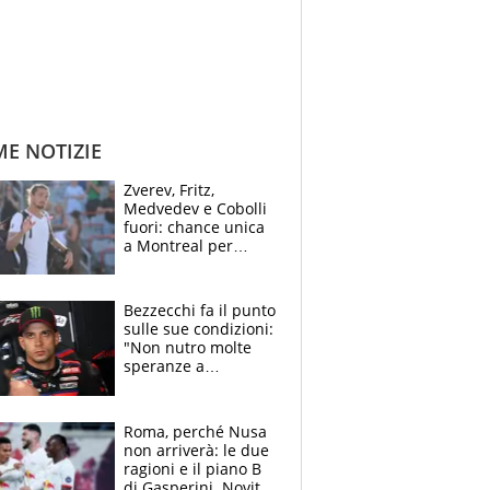
ME NOTIZIE
Zverev, Fritz,
Medvedev e Cobolli
fuori: chance unica
a Montreal per
Musetti, Jodar e
Fonseca. Sascha
attacca le palline
Bezzecchi fa il punto
sulle sue condizioni:
"Non nutro molte
speranze a
Silverstone". Ma
promette battaglia
da Aragon
Roma, perché Nusa
non arriverà: le due
ragioni e il piano B
di Gasperini. Novità