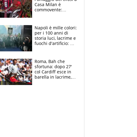
Casa Milan è
commovente:
maglie, bandiere,
sciarpe, lacrime e
bigliettini
Napoli è mille colori:
per i 100 anni di
storia luci, lacrime e
fuochi d'artificio: De
Laurentiis salta al
coro anti-Juve
Roma, Bah che
sfortuna: dopo 27'
col Cardiff esce in
barella in lacrime,
Dybala rigore da
schiaffi, i giallorossi
prendono 3 gol in
45'