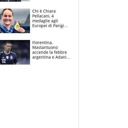
figlio Daniele
Chi è Chiara
Pellacani, 4
medaglie agli
Europei di Parigi
2026, papà
Giampaolo
giornalista, mamma
Fiorentina,
insegnante e il
Mastantuono
fratello calciatore
accende la febbre
argentina e Adani
impazzisce. Ma
Antognoni ‘rovina la
festa’ a Commisso