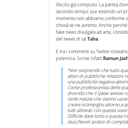
illecito già compiuto. La partita do
secondo tempo: pur essendo un probl
momento non abbiamo conferme o m
chissà se ne avremo. Anche perché d
fake news divulgata ad arte, consid
del tweet di tal
Taha
.
E tra i commenti su Twitter troviamo
polemica. Scrive infatti
Ramun
Jas
“Non sorprende che tutto ques
attori di pubbliche relazioni ne
una pubblicità negativa attor
Come professionista delle pubb
dicendo che il Qatar avesse ra
certe notizie che stanno usce
creare scompiglio attorno a qu
tutti allineati con questa vis
Difficile dare torto a questa r
stucchevoli ipotesi di complot