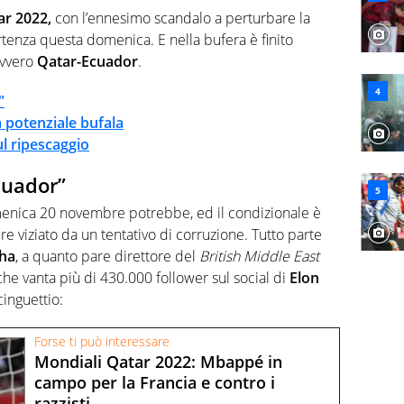
lio di sé quando la strada fa largo alle due o alle
ar 2022,
con l’ennesimo scandalo a perturbare la
rtenza questa domenica. E nella bufera è finito
ovvero
Qatar-Ecuador
.
"
a potenziale bufala
sul ripescaggio
Ecuador”
omenica 20 novembre potrebbe, ed il condizionale è
ere viziato da un tentativo di corruzione. Tutto parte
ha
, a quanto pare direttore del
British Middle East
che vanta più di 430.000 follower sul social di
Elon
cinguettio:
Forse ti può interessare
Mondiali Qatar 2022: Mbappé in
campo per la Francia e contro i
razzisti