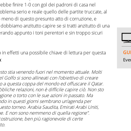
vrebbe finire 1-0 con gol dei padroni di casa nel
ema serio e reale quello delle partite truccate, al
eno di questo presunto atto di corruzione, e
obbiamo anzitutto capire se si tratti anzitutto di una
erando appunto i toni perentori e sin troppo sicuri
GUI
 in effetti una possibile chiave di lettura per questa
h
:
Even
to stia venendo fuori nel momento attuale. Molti
l Golfo si sono allineati con l’obiettivo di creare
no a questa coppa del mondo ed offuscare il Qatar.
liche relazioni, non è difficile capire ciò. Non sto
gione o torto con le sue azioni in passato. Ma
ndo in questi giorni sembrano un’agenda per
esto torneo. Arabia Saudita, Emirati Arabi Uniti,
ione. E non sono nemmeno di quella regione”.
icostruzione, ben più ragionevole di certe
to.