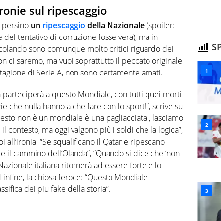
ironie sul ripescaggio
e persino
un
ripescaggio
della Nazionale
(spoiler:
 del tentativo di corruzione fosse vera), ma in
SP
colando sono comunque molto critici riguardo dei
non ci saremo, ma vuoi soprattutto il peccato originale
stagione di Serie A, non sono certamente amati.
n parteciperà a questo Mondiale, con tutti quei morti
zie che nulla hanno a che fare con lo sport!”, scrive su
esto non è un mondiale è una pagliacciata , lasciamo
 il contesto, ma oggi valgono più i soldi che la logica”,
all’ironia: “Se squalificano il Qatar e ripescano
ce il cammino dell’Olanda”, “Quando si dice che ‘non
Nazionale italiana ritornerà ad essere forte e lo
d infine, la chiosa feroce: “Questo Mondiale
sifica dei piu fake della storia”.