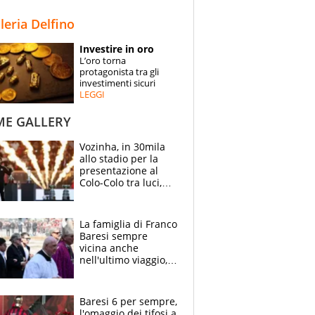
STORIE
lleria Delfino
SPECIALI
Investire in oro
L’oro torna
ESPERTI
protagonista tra gli
investimenti sicuri
LEGGI
CONTATTI
ME GALLERY
Vozinha, in 30mila
allo stadio per la
presentazione al
Colo-Colo tra luci,
spettacolo, elicotteri
e paracadutisti
La famiglia di Franco
Baresi sempre
vicina anche
nell'ultimo viaggio,
la moglie Maura, i
figli e i suoi cari
circondati
Baresi 6 per sempre,
dall'affetto dei tifosi
l'omaggio dei tifosi a