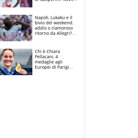
su Pellegrini e
Cacciamani
Napoli, Lukaku e il
bivio del weekend:
addio o clamoroso
ritorno da Allegri?
Gli scenari
Chi è Chiara
Pellacani, 4
medaglie agli
Europei di Parigi
2026, papà
Giampaolo
giornalista, mamma
insegnante e il
fratello calciatore