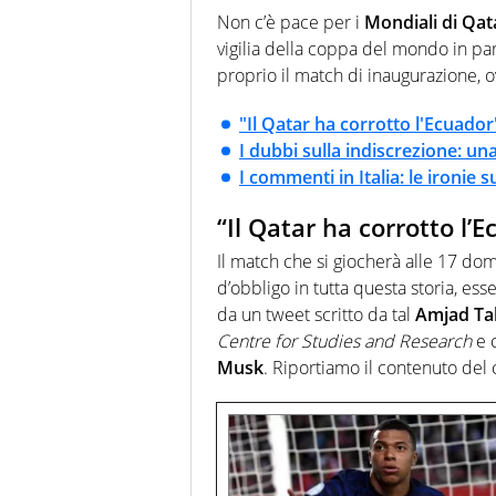
anche senza il Motor. Dà il meg
Non c’è pace per i
Mondiali di Qat
quattro ruote
vigilia della coppa del mondo in pa
proprio il match di inaugurazione, 
"Il Qatar ha corrotto l'Ecuador
I dubbi sulla indiscrezione: un
I commenti in Italia: le ironie 
“Il Qatar ha corrotto l’
Il match che si giocherà alle 17 d
d’obbligo in tutta questa storia, ess
da un tweet scritto da tal
Amjad Ta
Centre for Studies and Research
e 
Musk
. Riportiamo il contenuto del 