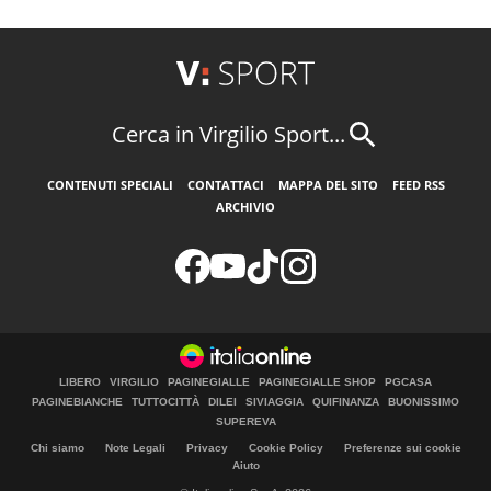
Cerca in Virgilio Sport...
CONTENUTI SPECIALI
CONTATTACI
MAPPA DEL SITO
FEED RSS
ARCHIVIO
LIBERO
VIRGILIO
PAGINEGIALLE
PAGINEGIALLE SHOP
PGCASA
PAGINEBIANCHE
TUTTOCITTÀ
DILEI
SIVIAGGIA
QUIFINANZA
BUONISSIMO
SUPEREVA
Chi siamo
Note Legali
Privacy
Cookie Policy
Preferenze sui cookie
Aiuto