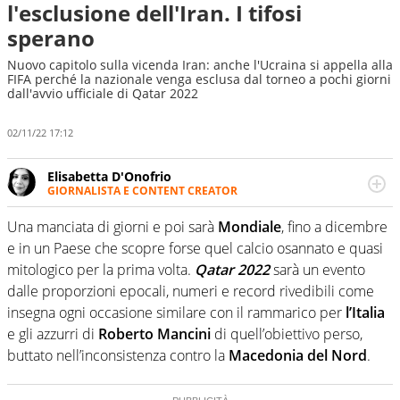
l'esclusione dell'Iran. I tifosi
sperano
Nuovo capitolo sulla vicenda Iran: anche l'Ucraina si appella alla
FIFA perché la nazionale venga esclusa dal torneo a pochi giorni
dall'avvio ufficiale di Qatar 2022
02/11/22 17:12
Elisabetta D'Onofrio
GIORNALISTA E CONTENT CREATOR
Giornalista professionista dal 2007, scrive per curiosità
personale e necessità: soprattutto di calcio, di sport e dei
Una manciata di giorni e poi sarà
Mondiale
, fino a dicembre
suoi protagonisti, concedendosi innocenti evasioni
e in un Paese che scopre forse quel calcio osannato e quasi
nell'ambito della creazione di format. Un tempo ala
mitologico per la prima volta.
Qatar 2022
sarà un evento
destra, oggi si sente a suo agio nel ruolo di libero. Cura
dalle proporzioni epocali, numeri e record rivedibili come
una classifica riservata dei migliori 5 calciatori di sempre.
insegna ogni occasione similare con il rammarico per
l’Italia
e gli azzurri di
Roberto Mancini
di quell’obiettivo perso,
buttato nell’inconsistenza contro la
Macedonia del Nord
.