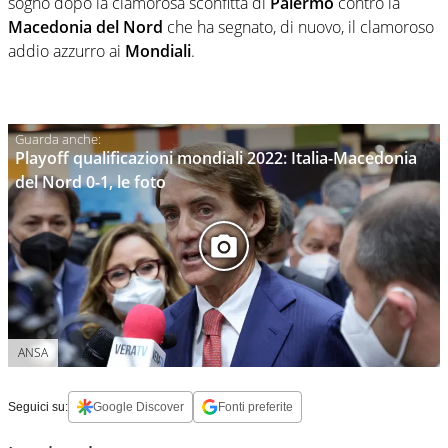
sogno dopo la clamorosa sconfitta di
Palermo
contro la
Macedonia del Nord
che ha segnato, di nuovo, il clamoroso
addio azzurro ai
Mondiali
.
Playoff qualificazioni mondiali 2022: Italia-Macedonia
del Nord 0-1, le foto
ANSA
Seguici su:
Google Discover
Fonti preferite