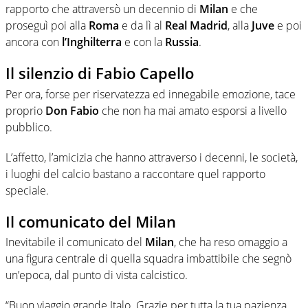
rapporto che attraversò un decennio di
Milan
e che
proseguì poi alla
Roma
e da lì al
Real Madrid
, alla
Juve
e poi
ancora con
l’Inghilterra
e con la
Russia
.
Il silenzio di Fabio Capello
Per ora, forse per riservatezza ed innegabile emozione, tace
proprio
Don Fabio
che non ha mai amato esporsi a livello
pubblico.
L’affetto, l’amicizia che hanno attraverso i decenni, le società,
i luoghi del calcio bastano a raccontare quel rapporto
speciale.
Il comunicato del Milan
Inevitabile il comunicato del
Milan
, che ha reso omaggio a
una figura centrale di quella squadra imbattibile che segnò
un’epoca, dal punto di vista calcistico.
“Buon viaggio grande Italo. Grazie per tutta la tua pazienza