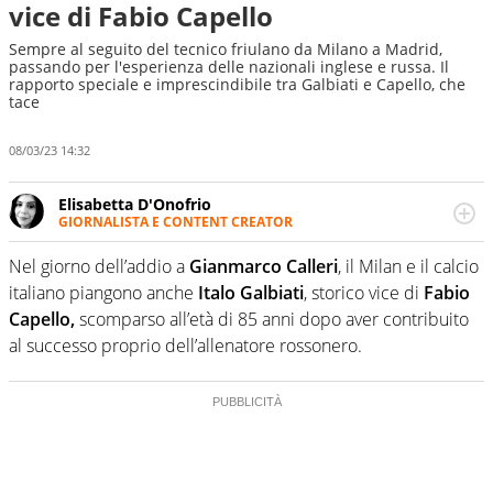
vice di Fabio Capello
Sempre al seguito del tecnico friulano da Milano a Madrid,
passando per l'esperienza delle nazionali inglese e russa. Il
rapporto speciale e imprescindibile tra Galbiati e Capello, che
tace
08/03/23 14:32
Elisabetta D'Onofrio
GIORNALISTA E CONTENT CREATOR
Giornalista professionista dal 2007, scrive per curiosità
personale e necessità: soprattutto di calcio, di sport e dei
Nel giorno dell’addio a
Gianmarco Calleri
, il Milan e il calcio
suoi protagonisti, concedendosi innocenti evasioni
italiano piangono anche
Italo Galbiati
, storico vice di
Fabio
nell'ambito della creazione di format. Un tempo ala
Capello,
scomparso all’età di 85 anni dopo aver contribuito
destra, oggi si sente a suo agio nel ruolo di libero. Cura
al successo proprio dell’allenatore rossonero.
una classifica riservata dei migliori 5 calciatori di sempre.