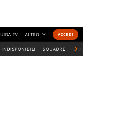
UIDA TV
ALTRO
ACCEDI
INDISPONIBILI
CALENDARI E CLASSIFICHE
SQUADRE
GIOCATORI SERIE A
ALTRI SPORT
MONDIALI 2026
OLIMPIADI
GOSSIP
LIFESTYLE