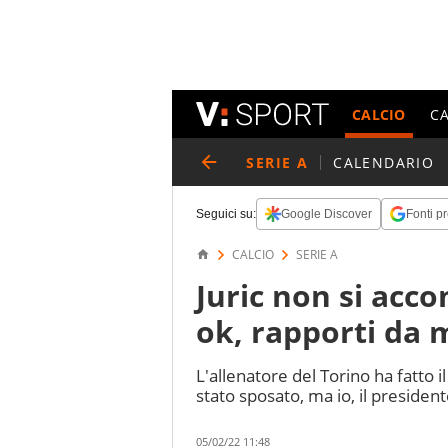
CALCIO
C
SERIE A
CALENDARIO
Seguici su:
Google Discover
Fonti pr
CALCIO
SERIE A
Juric non si acc
ok, rapporti da 
L'allenatore del Torino ha fatto 
stato sposato, ma io, il presiden
05/02/22 11:48