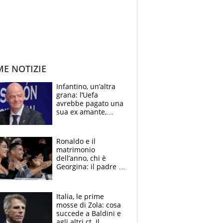
ME NOTIZIE
Infantino, un’altra
grana: l’Uefa
avrebbe pagato una
sua ex amante,
scoppia lo scandalo
Ronaldo e il
matrimonio
dell’anno, chi è
Georgina: il padre in
galera, l’incontro da
Gucci e il boom
social
Italia, le prime
mosse di Zola: cosa
succede a Baldini e
agli altri ct. Il