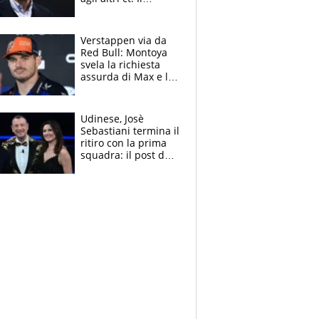
Borussia tenta un
altro sgarbo agli
azzurri
Verstappen via da
Red Bull: Montoya
svela la richiesta
assurda di Max e lo
avverte: “Sicuro
Mercedes e
McLaren siano
Udinese, Josè
meglio?”
Sebastiani termina il
ritiro con la prima
squadra: il post del
figlio di Amadeus e
Sanremo sullo
sfondo