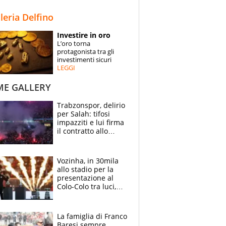
STORIE
lleria Delfino
SPECIALI
Investire in oro
L’oro torna
ESPERTI
protagonista tra gli
investimenti sicuri
LEGGI
CONTATTI
ME GALLERY
Trabzonspor, delirio
per Salah: tifosi
impazziti e lui firma
il contratto allo
stadio
Vozinha, in 30mila
allo stadio per la
presentazione al
Colo-Colo tra luci,
spettacolo, elicotteri
e paracadutisti
La famiglia di Franco
Baresi sempre