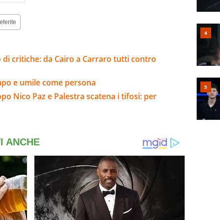
eferite
 di critiche: da Cairo a Carraro tutti contro
ampo e umile come persona
opo Nico Paz e Palestra scatena i tifosi: per