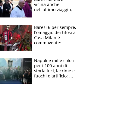
vicina anche
nell'ultimo viaggio,
la moglie Maura, i
figli e i suoi cari
circondati
Baresi 6 per sempre,
dall'affetto dei tifosi
l'omaggio dei tifosi a
Casa Milan è
commovente:
maglie, bandiere,
sciarpe, lacrime e
bigliettini
Napoli è mille colori:
per i 100 anni di
storia luci, lacrime e
fuochi d'artificio: De
Laurentiis salta al
coro anti-Juve