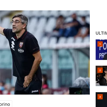
ULTI
orino