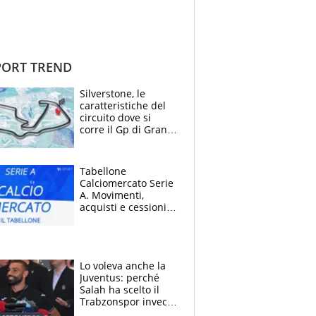
ORT TREND
Silverstone, le
caratteristiche del
circuito dove si
corre il Gp di Gran
Bretagna del
Motomondiale
Tabellone
Calciomercato Serie
A. Movimenti,
acquisti e cessioni:
estate 2026-27
Lo voleva anche la
Juventus: perché
Salah ha scelto il
Trabzonspor invece
di un top club