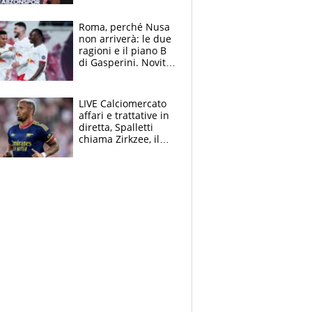
Roma, perché Nusa
non arriverà: le due
ragioni e il piano B
di Gasperini. Novità
su Pellegrini e
Cacciamani
LIVE Calciomercato
affari e trattative in
diretta, Spalletti
chiama Zirkzee, il
Milan valuta il
ritorno di Brahim
Diaz