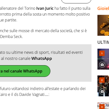
Gioie
 l’allenatore del Torino
Ivan Juric
ha fatto il punto sulla
terrotto prima della sosta un momento molto positivo
ue partite.
 anche sulle mosse di mercato della società, che si è
 e Demba Seck.
ULTI
o su ultime news di sport, risultati ed eventi
ti al nostro canale
WhatsApp
ra nel canale WhatsApp
l futuro voltandosi indietro all’estate e parlando dei
airo e il ds Davide Vagnati…: