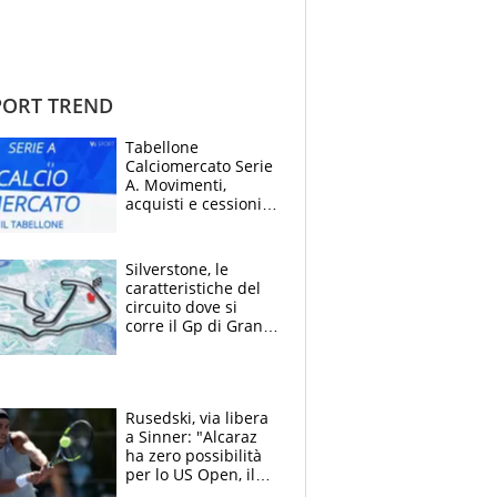
ORT TREND
Tabellone
Calciomercato Serie
A. Movimenti,
acquisti e cessioni:
estate 2026-27
Silverstone, le
caratteristiche del
circuito dove si
corre il Gp di Gran
Bretagna del
Motomondiale
Rusedski, via libera
a Sinner: "Alcaraz
ha zero possibilità
per lo US Open, il
2026 forse è gà