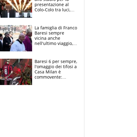
presentazione al
Colo-Colo tra luci,
spettacolo, elicotteri
e paracadutisti
La famiglia di Franco
Baresi sempre
vicina anche
nell'ultimo viaggio,
la moglie Maura, i
figli e i suoi cari
circondati
Baresi 6 per sempre,
dall'affetto dei tifosi
l'omaggio dei tifosi a
Casa Milan è
commovente:
maglie, bandiere,
sciarpe, lacrime e
bigliettini