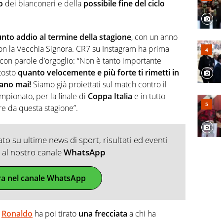
o
dei bianconeri e della
possibile fine del ciclo
nto addio al termine della stagione
, con un anno
 con la Vecchia Signora. CR7 su Instagram ha prima
 con parole d’orgoglio: “Non è tanto importante
ttosto
quanto velocemente e più forte ti rimetti in
ano mai!
Siamo già proiettati sul match contro il
campionato, per la finale di
Coppa Italia
e in tutto
e da questa stagione”.
o su ultime news di sport, risultati ed eventi
ti al nostro canale
WhatsApp
ra nel canale WhatsApp
,
Ronaldo
ha poi tirato
una frecciata
a chi ha