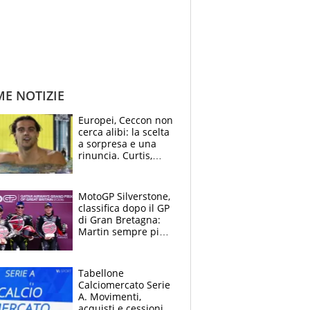
ME NOTIZIE
Europei, Ceccon non
cerca alibi: la scelta
a sorpresa e una
rinuncia. Curtis,
momento della
verità: “La pressione
c’è”
MotoGP Silverstone,
classifica dopo il GP
di Gran Bretagna:
Martin sempre più
leader, ma
Bezzecchi avanza
Tabellone
Calciomercato Serie
A. Movimenti,
acquisti e cessioni: