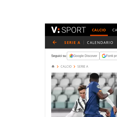
CALCIO
C
SERIE A
CALENDARIO
Seguici su:
Google Discover
Fonti pr
CALCIO
SERIE A