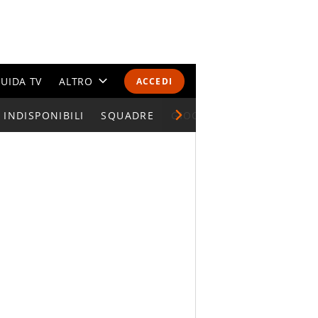
UIDA TV
ALTRO
ACCEDI
INDISPONIBILI
CALENDARI E CLASSIFICHE
SQUADRE
GIOCATORI SERIE A
ALTRI SPORT
MONDIALI 2026
OLIMPIADI
GOSSIP
LIFESTYLE