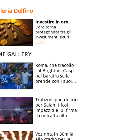
STORIE
lleria Delfino
SPECIALI
Investire in oro
L’oro torna
ESPERTI
protagonista tra gli
investimenti sicuri
LEGGI
CONTATTI
ME GALLERY
Roma, che tracollo
col Brighton: Gasp
nel baratro se la
prende con i suoi
cambiando tutti
Trabzonspor, delirio
per Salah: tifosi
impazziti e lui firma
il contratto allo
stadio
Vozinha, in 30mila
allo stadio per la