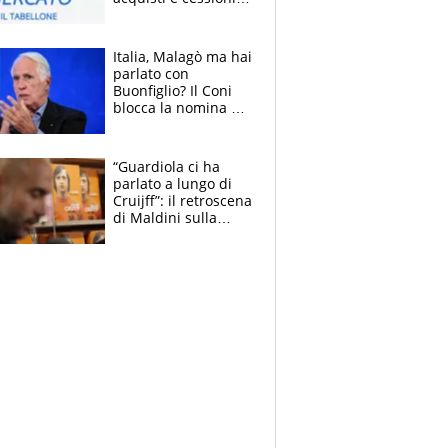
estate 2026-27
Italia, Malagò ma hai
parlato con
Buonfiglio? Il Coni
blocca la nomina di
Diana Bianchedi
“Guardiola ci ha
parlato a lungo di
Cruijff”: il retroscena
di Maldini sulla
Nazionale e sul
sogno interrotto