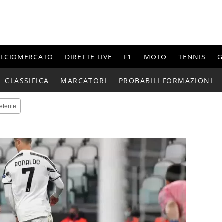
ALCIOMERCATO
DIRETTE LIVE
F1
MOTO
TENNIS
G
CLASSIFICA
MARCATORI
PROBABILI FORMAZIONI
eferite