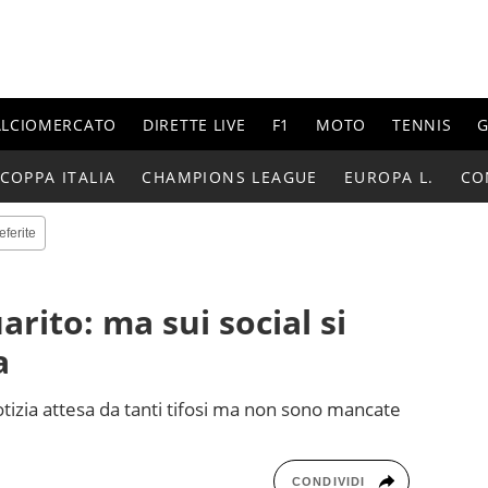
ALCIOMERCATO
DIRETTE LIVE
F1
MOTO
TENNIS
G
COPPA ITALIA
CHAMPIONS LEAGUE
EUROPA L.
CO
eferite
arito: ma sui social si
a
otizia attesa da tanti tifosi ma non sono mancate
CONDIVIDI