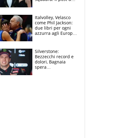
figlio di Amadeus e
Sanremo sullo
sfondo
Italvolley, Velasco
come Phil Jackson:
due libri per ogni
azzurra agli Europei.
Quello per Sylla è
“geniale”
Silverstone:
Bezzecchi record e
dolori, Bagnaia
spera
nell'antidolorifico,
Marquez si tira fuori
e vota Aprilia