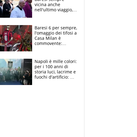
vicina anche
nell'ultimo viaggio,
la moglie Maura, i
figli e i suoi cari
circondati
Baresi 6 per sempre,
dall'affetto dei tifosi
l'omaggio dei tifosi a
Casa Milan è
commovente:
maglie, bandiere,
sciarpe, lacrime e
bigliettini
Napoli è mille colori:
per i 100 anni di
storia luci, lacrime e
fuochi d'artificio: De
Laurentiis salta al
coro anti-Juve