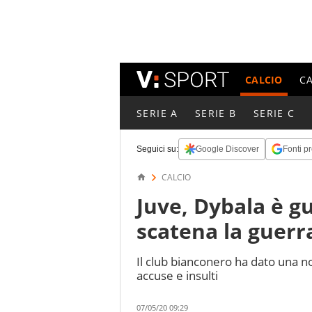
CALCIO
C
SERIE A
SERIE B
SERIE C
Seguici su:
Google Discover
Fonti pr
CALCIO
Juve, Dybala è gu
scatena la guerr
Il club bianconero ha dato una n
accuse e insulti
07/05/20 09:29