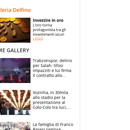
STORIE
lleria Delfino
SPECIALI
Investire in oro
L’oro torna
ESPERTI
protagonista tra gli
investimenti sicuri
LEGGI
CONTATTI
ME GALLERY
Trabzonspor, delirio
per Salah: tifosi
impazziti e lui firma
il contratto allo
stadio
Vozinha, in 30mila
allo stadio per la
presentazione al
Colo-Colo tra luci,
spettacolo, elicotteri
e paracadutisti
La famiglia di Franco
Baresi sempre