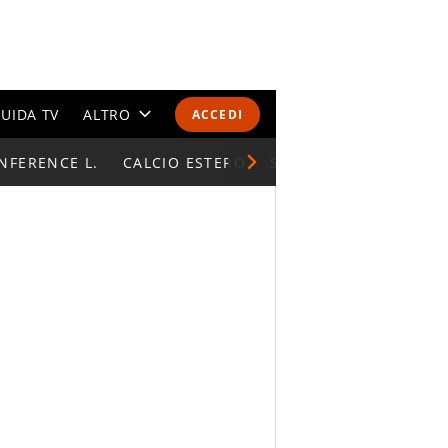
UIDA TV
ALTRO
ACCEDI
NFERENCE L.
CALENDARI E CLASSIFICHE
CALCIO ESTERO
SUPERCOPPA ITALIAN
ALTRI SPORT
MONDIALI 2026
OLIMPIADI
GOSSIP
LIFESTYLE