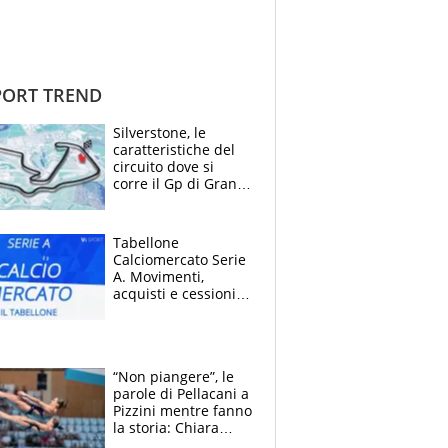
ORT TREND
Silverstone, le
caratteristiche del
circuito dove si
corre il Gp di Gran
Bretagna del
Motomondiale
Tabellone
Calciomercato Serie
A. Movimenti,
acquisti e cessioni:
estate 2026-27
“Non piangere”, le
parole di Pellacani a
Pizzini mentre fanno
la storia: Chiara
batte anche il