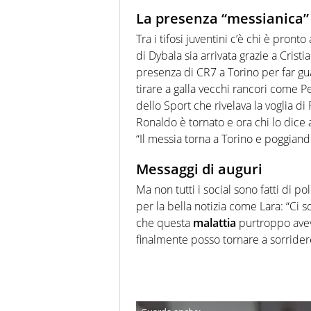
La presenza “messianica”
Tra i tifosi juventini c’è chi è pron
di Dybala sia arrivata grazie a Crist
presenza di CR7 a Torino per far gua
tirare a galla vecchi rancori come Pe
dello Sport che rivelava la voglia di 
Ronaldo è tornato e ora chi lo dice a
“Il messia torna a Torino e poggian
Messaggi di auguri
Ma non tutti i social sono fatti di p
per la bella notizia come Lara: “Ci s
che questa
malattia
purtroppo aveva
finalmente posso tornare a sorridere.