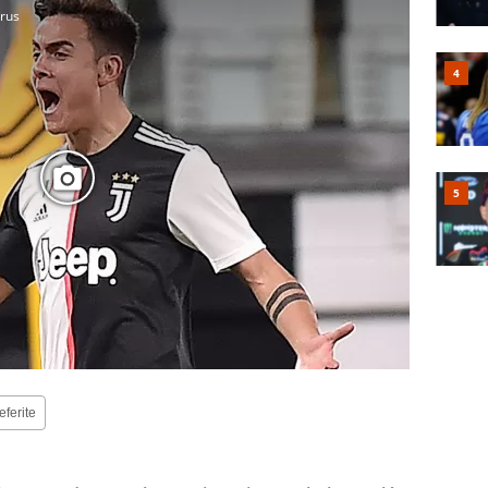
irus
eferite