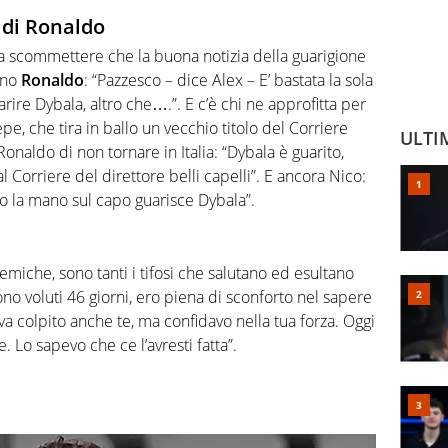
 di Ronaldo
to a scommettere che la buona notizia della guarigione
iano
Ronaldo
: “Pazzesco – dice Alex – E’ bastata la sola
rire Dybala, altro che….”. E c’è chi ne approfitta per
pe, che tira in ballo un vecchio titolo del Corriere
ULTI
Ronaldo di non tornare in Italia: “Dybala è guarito,
l Corriere del direttore belli capelli”. E ancora Nico:
do la mano sul capo guarisce Dybala”.
olemiche, sono tanti i tifosi che salutano ed esultano
ono voluti 46 giorni, ero piena di sconforto nel sapere
 colpito anche te, ma confidavo nella tua forza. Oggi
 Lo sapevo che ce l’avresti fatta”.