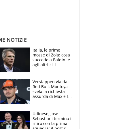
ME NOTIZIE
Italia, le prime
mosse di Zola: cosa
succede a Baldini e
agli altri ct. Il
Borussia tenta un
altro sgarbo agli
azzurri
Verstappen via da
Red Bull: Montoya
svela la richiesta
assurda di Max e lo
avverte: “Sicuro
Mercedes e
McLaren siano
Udinese, Josè
meglio?”
Sebastiani termina il
ritiro con la prima
squadra: il post del