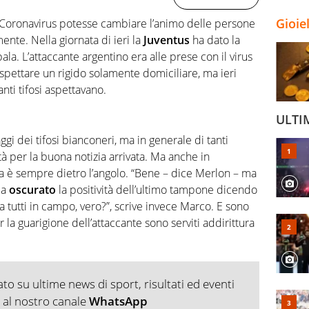
Gioie
Coronavirus potesse cambiare l’animo delle persone
nte. Nella giornata di ieri la
Juventus
ha dato la
ala. L’attaccante argentino era alle prese con il virus
rispettare un rigido solamente domiciliare, ma ieri
anti tifosi aspettavano.
ULTI
i dei tifosi bianconeri, ma in generale di tanti
ità per la buona notizia arrivata. Ma anche in
a è sempre dietro l’angolo. “Bene – dice Merlon – ma
ia
oscurato
la positività dell’ultimo tampone dicendo
a tutti in campo, vero?”, scrive invece Marco. E sono
 la guarigione dell’attaccante sono serviti addirittura
o su ultime news di sport, risultati ed eventi
ti al nostro canale
WhatsApp