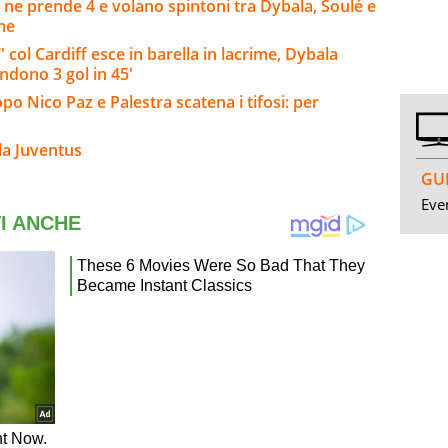
 ne prende 4 e volano spintoni tra Dybala, Soulé e
rme
col Cardiff esce in barella in lacrime, Dybala
endono 3 gol in 45'
opo Nico Paz e Palestra scatena i tifosi: per
la Juventus
GUI
Even