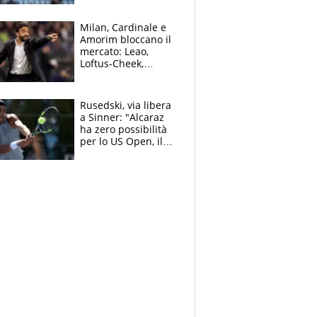
record di Ceccon
Milan, Cardinale e
Amorim bloccano il
mercato: Leao,
Loftus-Cheek,
Estupinian e
Gimenez in bilico,
Soulè e Osorio nel
Rusedski, via libera
mirino
a Sinner: "Alcaraz
ha zero possibilità
per lo US Open, il
2026 forse è gà
finito per lui"