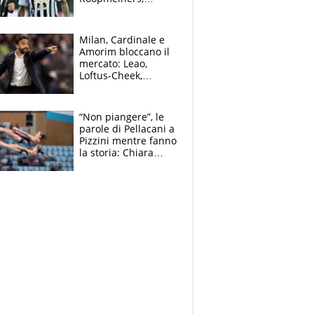
Romero si allontana
dall’Inter, Fiorentina
scatenata
Milan, Cardinale e
Amorim bloccano il
mercato: Leao,
Loftus-Cheek,
Estupinian e
Gimenez in bilico,
Soulè e Osorio nel
“Non piangere”, le
mirino
parole di Pellacani a
Pizzini mentre fanno
la storia: Chiara
batte anche il
record di Ceccon