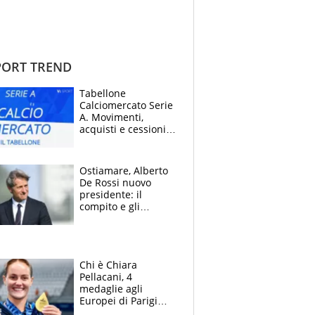
ORT TREND
Tabellone
Calciomercato Serie
A. Movimenti,
acquisti e cessioni:
estate 2026-27
Ostiamare, Alberto
De Rossi nuovo
presidente: il
compito e gli
obiettivi ricevuti dal
figlio Daniele
Chi è Chiara
Pellacani, 4
medaglie agli
Europei di Parigi
2026, papà