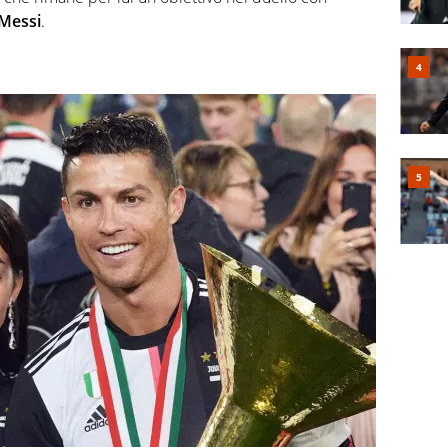
 Messi
.