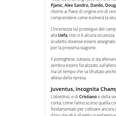
Pjanic, Alex Sandro, Danilo, Doug
ritorno ai Paesi di origine e/o di re
comprendere come evolverà la situ
L’incertezza sul prosieguo del camp
alla
Uefa
, non vi è alcuna sicurezza.
scudetto dovesse essere assegnato 
per la prossima stagione.
Il portoghese, tuttavia, si sta allen
sembra essere focalizzato sull’all
ma un tempo che va sfruttato anche 
attesa della ripresa.
Juventus, incognita Cham
L’obiettivo, e di
Cristiano
e della so
conta, come l’anno scorso quella con 
fondamentale per coltivare ancora i
d’oro che gli è sfuggito quest’anno 