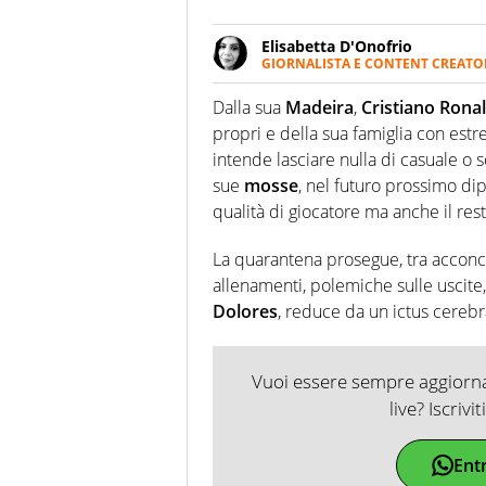
Elisabetta D'Onofrio
GIORNALISTA E CONTENT CREATO
Giornalista professionista dal 
soprattutto di calcio, di sport
Dalla sua
Madeira
,
Cristiano Rona
nell'ambito della creazione di 
propri e della sua famiglia con estr
ruolo di libero. Cura una classi
intende lasciare nulla di casuale o s
sue
mosse
, nel futuro prossimo di
qualità di giocatore ma anche il rest
La quarantena prosegue, tra acconc
allenamenti, polemiche sulle uscite, 
Dolores
, reduce da un ictus cerebr
Vuoi essere sempre aggiornat
live? Iscrivi
Ent