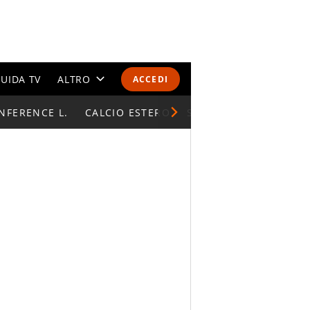
UIDA TV
ALTRO
ACCEDI
NFERENCE L.
CALENDARI E CLASSIFICHE
CALCIO ESTERO
SUPERCOPPA ITALIAN
ALTRI SPORT
MONDIALI 2026
OLIMPIADI
GOSSIP
LIFESTYLE