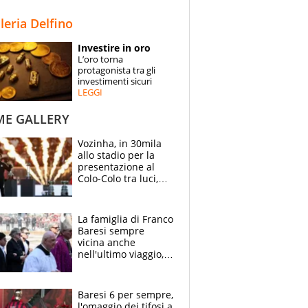
STORIE
lleria Delfino
SPECIALI
Investire in oro
L’oro torna
ESPERTI
protagonista tra gli
investimenti sicuri
LEGGI
CONTATTI
ME GALLERY
Vozinha, in 30mila
allo stadio per la
presentazione al
Colo-Colo tra luci,
spettacolo, elicotteri
e paracadutisti
La famiglia di Franco
Baresi sempre
vicina anche
nell'ultimo viaggio,
la moglie Maura, i
figli e i suoi cari
circondati
Baresi 6 per sempre,
dall'affetto dei tifosi
l'omaggio dei tifosi a