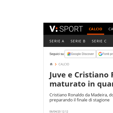
CALCIO
C
SERIE A
SERIE B
SERIE C
Seguici su:
Google Discover
Fonti pr
CALCIO
Juve e Cristiano 
maturato in qua
Cristiano Ronaldo da Madeira, do
preparando il finale di stagione
06/04/20 12:12