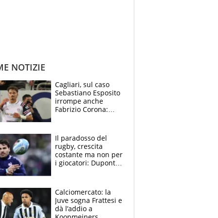
ME NOTIZIE
Cagliari, sul caso
Sebastiano Esposito
irrompe anche
Fabrizio Corona:
“Ecco cosa è
successo, ho le
prove”
Il paradosso del
rugby, crescita
costante ma non per
i giocatori: Dupont
(il più pagato al
mondo) guadagna
solo 1,4 milioni
Calciomercato: la
all'anno
Juve sogna Frattesi e
dà l’addio a
Koopmeiners,