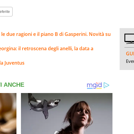
eferite
e due ragioni e il piano B di Gasperini. Novità su
rgina: il retroscena degli anelli, la data a
GUI
Even
la Juventus