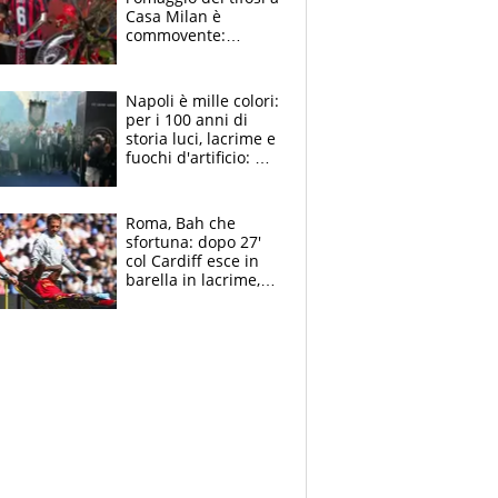
Casa Milan è
commovente:
maglie, bandiere,
sciarpe, lacrime e
bigliettini
Napoli è mille colori:
per i 100 anni di
storia luci, lacrime e
fuochi d'artificio: De
Laurentiis salta al
coro anti-Juve
Roma, Bah che
sfortuna: dopo 27'
col Cardiff esce in
barella in lacrime,
Dybala rigore da
schiaffi, i giallorossi
prendono 3 gol in
45'