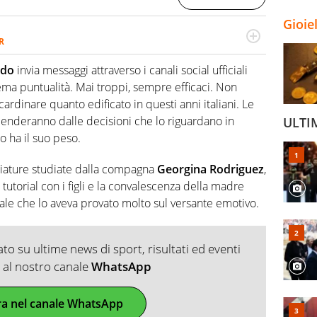
Gioie
R
2007, scrive per curiosità personale e necessità:
 e dei suoi protagonisti, concedendosi innocenti evasioni
ldo
invia messaggi attraverso i canali social ufficiali
format. Un tempo ala destra, oggi si sente a suo agio nel
ema puntualità. Mai troppi, sempre efficaci. Non
fica riservata dei migliori 5 calciatori di sempre.
cardinare quanto edificato in questi anni italiani. Le
penderanno dalle decisioni che lo riguardano in
ULTI
o ha il suo peso.
iature studiate dalla compagna
Georgina Rodriguez
,
tutorial con i figli e la convalescenza della madre
ale che lo aveva provato molto sul versante emotivo.
o su ultime news di sport, risultati ed eventi
ti al nostro canale
WhatsApp
ra nel canale WhatsApp