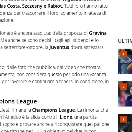
las Costa, Szczesny e Rabiot.
Tutti loro hanno fatto
sidenza per trascorrere il loro isolamento in attesa di
azione.
ionato è ancora assoluta: dalla proposta di
Gravina
 Ma anche se sono decisi i tagli agli stipendi e lo
ULTI
a settembre-ottobre, la
Juventus
dovrà attrezzarsi
ando, dalle foto che pubblica, dai video che mostra
enamento, non considera questo periodo una vacanza
per lavorare e continuare a tenersi in condizione, in
pions League
cietà, rimane la
Champions League
. La rimonta che
l’Atletico è la sfida contro il
Lione
, una partita
l sogno e provare anche a riconquistare quel pallone
e che rimane per lui un obiettivo nel duello con