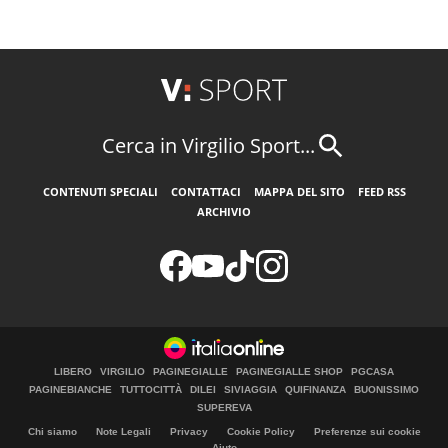
Cerca in Virgilio Sport...
CONTENUTI SPECIALI
CONTATTACI
MAPPA DEL SITO
FEED RSS
ARCHIVIO
LIBERO
VIRGILIO
PAGINEGIALLE
PAGINEGIALLE SHOP
PGCASA
PAGINEBIANCHE
TUTTOCITTÀ
DILEI
SIVIAGGIA
QUIFINANZA
BUONISSIMO
SUPEREVA
Chi siamo
Note Legali
Privacy
Cookie Policy
Preferenze sui cookie
Aiuto