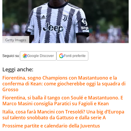
Getty Images
Seguici su:
Google Discover
Fonti preferite
Leggi anche:
Fiorentina, sogno Champions con Mastantuono e la
conferma di Kean: come giocherebbe oggi la squadra di
Grosso
Fiorentina, si balla il tango con Soulé e Mastantuono. E
Marco Masini consiglia Paratici su Fagioli e Kean
Italia, cosa farà Mancini con Tresoldi? Una big d’Europa
sul talento snobbato da Gattuso e dalla serie A
Prossime partite e calendario della Juventus