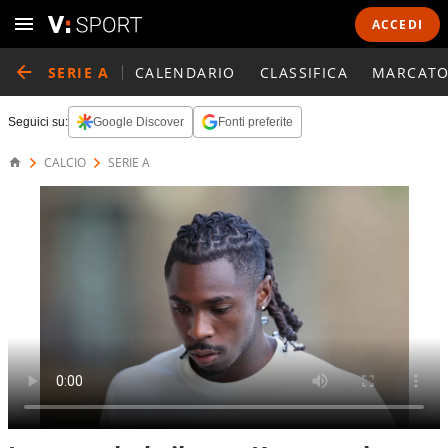
ACCEDI
SERIE A
CALENDARIO
CLASSIFICA
MARCATO
Seguici su:
Google Discover
Fonti preferite
CALCIO
SERIE A