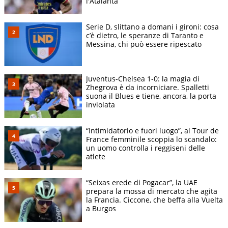
l'Atalanta
Serie D, slittano a domani i gironi: cosa
c’è dietro, le speranze di Taranto e
Messina, chi può essere ripescato
Juventus-Chelsea 1-0: la magia di
Zhegrova è da incorniciare. Spalletti
suona il Blues e tiene, ancora, la porta
inviolata
“Intimidatorio e fuori luogo”, al Tour de
France femminile scoppia lo scandalo:
un uomo controlla i reggiseni delle
atlete
“Seixas erede di Pogacar”, la UAE
prepara la mossa di mercato che agita
la Francia. Ciccone, che beffa alla Vuelta
a Burgos