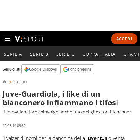
ACCEDI
SERIE A
SERIE B
SERIE C
COPPA ITALIA
CHAMP
Seguici su:
Google Discover
Fonti preferite
CALCIO
Juve-Guardiola, i like di un
bianconero infiammano i tifosi
Il toto-allenatore coinvolge anche uno dei giocatori bianconeri
22/05/19 09:52
Il valzer di nomi per la panchina della
Juventus
diventa