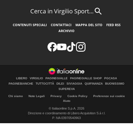
Cerca in Virgilio Sport...
CONTENUTI SPECIALI
CONTATTACI
MAPPA DEL SITO
FEED RSS
ARCHIVIO
LIBERO
VIRGILIO
PAGINEGIALLE
PAGINEGIALLE SHOP
PGCASA
PAGINEBIANCHE
TUTTOCITTÀ
DILEI
SIVIAGGIA
QUIFINANZA
BUONISSIMO
SUPEREVA
Chi siamo
Note Legali
Privacy
Cookie Policy
Preferenze sui cookie
Aiuto
© Italiaonline S.p.A. 2026
Direzione e coordinamento di Libero Acquisition S.á r.l.
P. IVA 03970540963