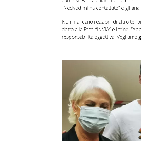
come si evinca chiaramente che la ju
“Nedved mi ha contattato” e gli ana
Non mancano reazioni di altro tenor
detto alla Prof. “INVIA” e infine: “A
responsabilità oggettiva. Vogliamo
g