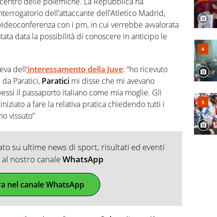
 centro delle polemiche. La Repubblica ha
nterrogatorio dell’attaccante dell’Atletico Madrid,
videoconferenza con i pm, in cui verrebbe avvalorata
stata data la possibilità di conoscere in anticipo le
eva dell
‘interessamento della Juve
: “ho ricevuto
da Paratici,
Paratici
mi disse che mi avevano
ssi il passaporto italiano come mia moglie. Gli
niziato a fare la relativa pratica chiedendo tutti i
 ho vissuto”
o su ultime news di sport, risultati ed eventi
ti al nostro canale
WhatsApp
ra nel canale WhatsApp