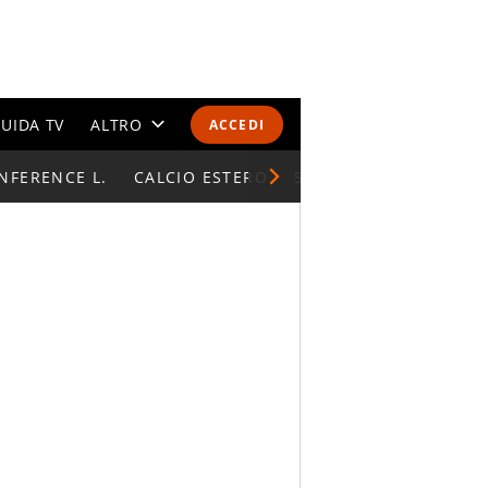
UIDA TV
ALTRO
ACCEDI
NFERENCE L.
CALENDARI E CLASSIFICHE
CALCIO ESTERO
SUPERCOPPA ITALIAN
ALTRI SPORT
MONDIALI 2026
OLIMPIADI
GOSSIP
LIFESTYLE