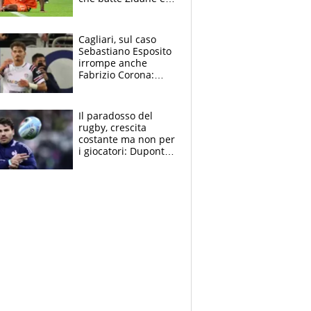
Ronaldo. Vinicius
rinnova: le cifre
Cagliari, sul caso
Sebastiano Esposito
irrompe anche
Fabrizio Corona:
“Ecco cosa è
successo, ho le
prove”
Il paradosso del
rugby, crescita
costante ma non per
i giocatori: Dupont
(il più pagato al
mondo) guadagna
solo 1,4 milioni
all'anno