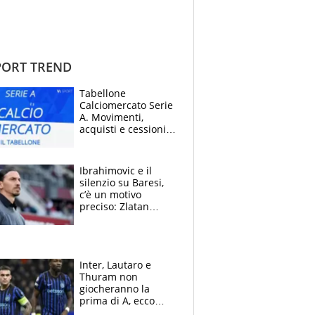
ORT TREND
Tabellone
Calciomercato Serie
A. Movimenti,
acquisti e cessioni:
estate 2026-27
Ibrahimovic e il
silenzio su Baresi,
c’è un motivo
preciso: Zlatan
segnato dalla
tragedia del fratello
e dalla morte di
Raiola
Inter, Lautaro e
Thuram non
giocheranno la
prima di A, ecco
perchè. Tutto sulle