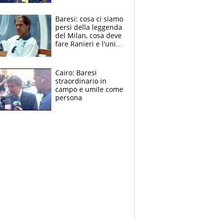
spalle di Pio
Esposito ma la
Baresi: cosa ci siamo
garanzia è Stankovic
persi della leggenda
del Milan, cosa deve
fare Ranieri e l'unico
neo di una carriera
immacolata
Cairo: Baresi
straordinario in
campo e umile come
persona