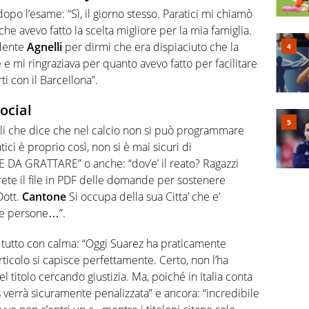
opo l’esame: “Sì, il giorno stesso. Paratici mi chiamò
e avevo fatto la scelta migliore per la mia famiglia.
idente
Agnelli
per dirmi che era dispiaciuto che la
 e mi ringraziava per quanto avevo fatto per facilitare
ti con il Barcellona”.
social
lli che dice che nel calcio non si può programmare
ici è proprio così, non si è mai sicuri di
 DA GRATTARE” o anche: “dov’e’ il reato? Ragazzi
verete il file in PDF delle domande per sostenere
Dott.
Cantone
Si occupa della sua Citta’ che e’
te persone…”.
re tutto con calma: “Oggi Suarez ha praticamente
rticolo si capisce perfettamente. Certo, non l’ha
nel titolo cercando giustizia. Ma, poiché in Italia conta
 verrà sicuramente penalizzata” e ancora: “incredibile