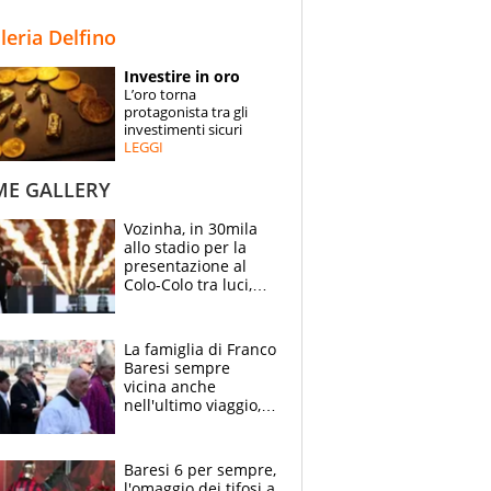
STORIE
lleria Delfino
SPECIALI
Investire in oro
L’oro torna
ESPERTI
protagonista tra gli
investimenti sicuri
LEGGI
CONTATTI
ME GALLERY
Vozinha, in 30mila
allo stadio per la
presentazione al
Colo-Colo tra luci,
spettacolo, elicotteri
e paracadutisti
La famiglia di Franco
Baresi sempre
vicina anche
nell'ultimo viaggio,
la moglie Maura, i
figli e i suoi cari
circondati
Baresi 6 per sempre,
dall'affetto dei tifosi
l'omaggio dei tifosi a