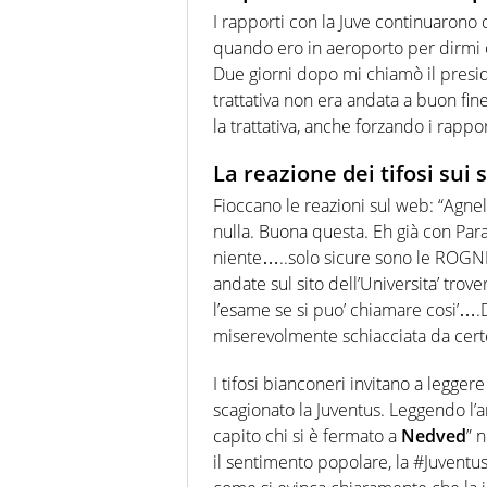
I rapporti con la Juve continuarono d
quando ero in aeroporto per dirmi ch
Due giorni dopo mi chiamò il pres
trattativa non era andata a buon fine
la trattativa, anche forzando i rappor
La reazione dei tifosi sui 
Fioccano le reazioni sul web: “Agne
nulla. Buona questa. Eh già con Parat
niente…..solo sicure sono le ROGNE
andate sul sito dell’Universita’ tro
l’esame se si puo’ chiamare cosi’….
miserevolmente schiacciata da cer
I tifosi bianconeri invitano a legge
scagionato la Juventus. Leggendo l’a
capito chi si è fermato a
Nedved
” 
il sentimento popolare, la #Juventus