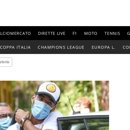
ALCIOMERCATO
DIRETTE LIVE
F1
MOTO
TENNIS
G
COPPA ITALIA
CHAMPIONS LEAGUE
EUROPA L.
CO
eferite