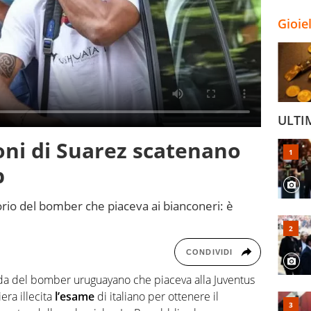
Gioie
ULTI
oni di Suarez scatenano
b
orio del bomber che piaceva ai bianconeri: è
CONDIVIDI
enda del bomber uruguayano che piaceva alla Juventus
era illecita
l’esame
di italiano per ottenere il