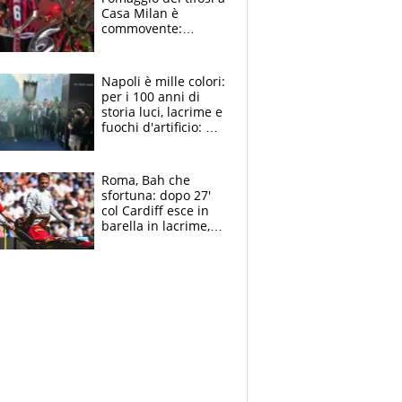
Casa Milan è
commovente:
maglie, bandiere,
sciarpe, lacrime e
bigliettini
Napoli è mille colori:
per i 100 anni di
storia luci, lacrime e
fuochi d'artificio: De
Laurentiis salta al
coro anti-Juve
Roma, Bah che
sfortuna: dopo 27'
col Cardiff esce in
barella in lacrime,
Dybala rigore da
schiaffi, i giallorossi
prendono 3 gol in
45'