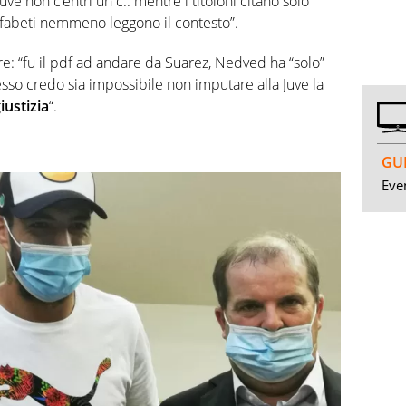
ve non c’entri un c.. mentre i titoloni citano solo
lfabeti nemmeno leggono il contesto”.
e: “fu il pdf ad andare da Suarez, Nedved ha “solo”
desso credo sia impossibile non imputare alla Juve la
iustizia
“.
GUI
Even