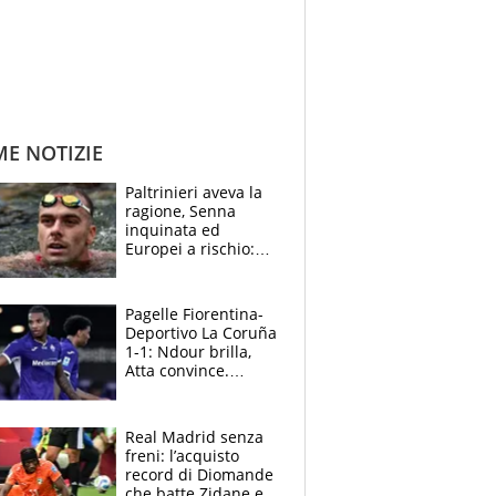
ME NOTIZIE
Paltrinieri aveva la
ragione, Senna
inquinata ed
Europei a rischio:
allenamenti fermi,
cosa succede
adesso
Pagelle Fiorentina-
Deportivo La Coruña
1-1: Ndour brilla,
Atta convince.
Pongracic rovina
tutto nel finale
Real Madrid senza
freni: l’acquisto
record di Diomande
che batte Zidane e