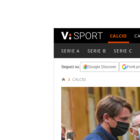
CALCIO
C
SERIE A
SERIE B
SERIE C
Seguici su:
Google Discover
Fonti pr
CALCIO