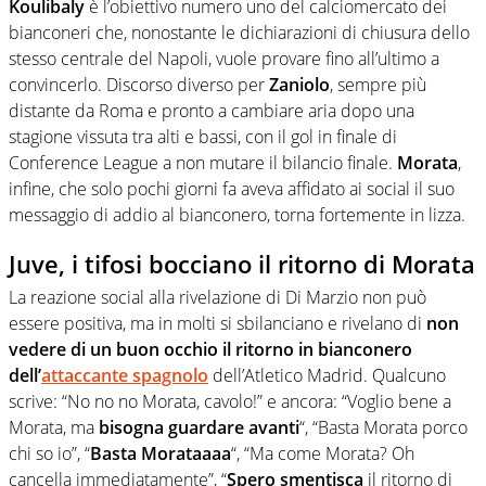
Koulibaly
è l’obiettivo numero uno del calciomercato dei
bianconeri che, nonostante le dichiarazioni di chiusura dello
stesso centrale del Napoli, vuole provare fino all’ultimo a
convincerlo. Discorso diverso per
Zaniolo
, sempre più
distante da Roma e pronto a cambiare aria dopo una
stagione vissuta tra alti e bassi, con il gol in finale di
Conference League a non mutare il bilancio finale.
Morata
,
infine, che solo pochi giorni fa aveva affidato ai social il suo
messaggio di addio al bianconero, torna fortemente in lizza.
Juve, i tifosi bocciano il ritorno di Morata
La reazione social alla rivelazione di Di Marzio non può
essere positiva, ma in molti si sbilanciano e rivelano di
non
vedere di un buon occhio il ritorno in bianconero
dell’
attaccante spagnolo
dell’Atletico Madrid. Qualcuno
scrive: “No no no Morata, cavolo!” e ancora: “Voglio bene a
Morata, ma
bisogna guardare avanti
“, “Basta Morata porco
chi so io”, “
Basta Morataaaa
“, “Ma come Morata? Oh
cancella immediatamente”, “
Spero smentisca
il ritorno di