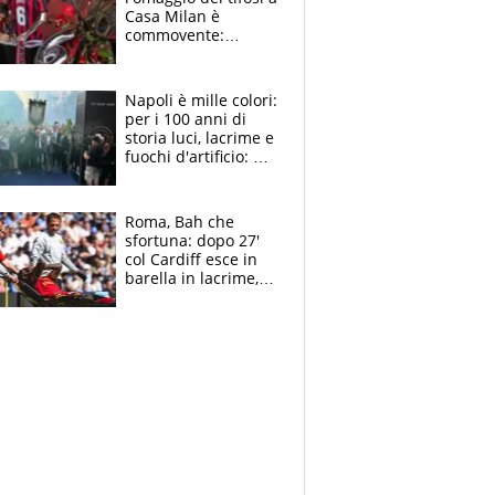
Casa Milan è
commovente:
maglie, bandiere,
sciarpe, lacrime e
bigliettini
Napoli è mille colori:
per i 100 anni di
storia luci, lacrime e
fuochi d'artificio: De
Laurentiis salta al
coro anti-Juve
Roma, Bah che
sfortuna: dopo 27'
col Cardiff esce in
barella in lacrime,
Dybala rigore da
schiaffi, i giallorossi
prendono 3 gol in
45'