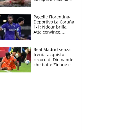
allenamenti fermi,
cosa succede
adesso
Pagelle Fiorentina-
Deportivo La Coruña
1-1: Ndour brilla,
Atta convince.
Pongracic rovina
tutto nel finale
Real Madrid senza
freni: l’acquisto
record di Diomande
che batte Zidane e
Ronaldo. Vinicius
rinnova: le cifre