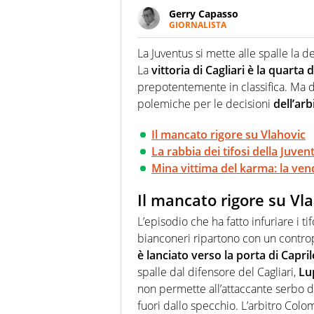
Gerry Capasso
GIORNALISTA
Per lui gli sport americani non 
innata di trovare la notizia do
La Juventus si mette alle spalle la 
La
vittoria di Cagliari è la quarta di
prepotentemente in classifica. Ma 
polemiche per le decisioni
dell’ar
Il mancato rigore su Vlahovic
La rabbia dei tifosi della Juven
Mina vittima del karma: la ven
Il mancato rigore su Vl
L’episodio che ha fatto infuriare i tif
bianconeri ripartono con un contr
è lanciato verso la porta di Capril
spalle dal difensore del Cagliari,
Lu
non permette all’attaccante serbo di
fuori dallo specchio. L’arbitro Col