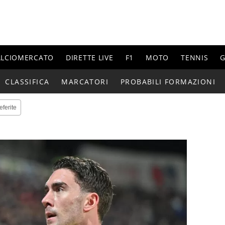
ALCIOMERCATO
DIRETTE LIVE
F1
MOTO
TENNIS
G
CLASSIFICA
MARCATORI
PROBABILI FORMAZIONI
eferite