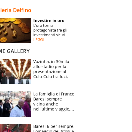
STORIE
lleria Delfino
SPECIALI
Investire in oro
L’oro torna
ESPERTI
protagonista tra gli
investimenti sicuri
LEGGI
CONTATTI
ME GALLERY
Vozinha, in 30mila
allo stadio per la
presentazione al
Colo-Colo tra luci,
spettacolo, elicotteri
e paracadutisti
La famiglia di Franco
Baresi sempre
vicina anche
nell'ultimo viaggio,
la moglie Maura, i
figli e i suoi cari
circondati
Baresi 6 per sempre,
dall'affetto dei tifosi
l'omaggio dei tifosi a