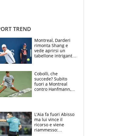
ORT TREND
Montreal, Darderi
rimonta Shang e
vede aprirsi un
tabellone intrigante:
"Penso solo a
Borges, ma sono
felice del mio livello"
Cobolli, che
succede? Subito
fuori a Montreal
contro Hanfmann,
per Flavio è tutta
colpa della tosse
L'Aia fa fuori Abisso
ma lui vince il
ricorso e viene
riammesso:
continua momento