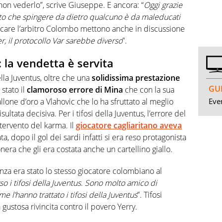
non vederlo”, scrive Giuseppe. E ancora: “
Oggi grazie
to che spingere da dietro qualcuno è da maleducati
ttaccare l’arbitro Colombo mettono anche in discussione
er, il protocollo Var sarebbe diverso
”.
 la vendetta è servita
ella Juventus, oltre che una
solidissima prestazione
GUI
è stato il
clamoroso errore di Mina
che con la sua
Even
llone d’oro a Vlahovic che lo ha sfruttato al meglio
sultata decisiva. Per i tifosi della Juventus, l’errore del
tervento del karma. Il
giocatore cagliaritano aveva
a, dopo il gol dei sardi infatti si era reso protagonista
nera che gli era costata anche un cartellino giallo.
anza era stato lo stesso giocatore colombiano al
so i tifosi della Juventus. Sono molto amico di
l’hanno trattato i tifosi della Juventus
”. Tifosi
ustosa rivincita contro il povero Yerry.