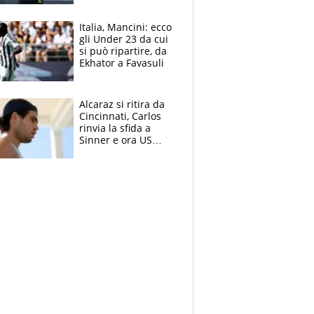
nero per gli arbitri
Italia, Mancini: ecco
gli Under 23 da cui
si può ripartire, da
Ekhator a Favasuli
Alcaraz si ritira da
Cincinnati, Carlos
rinvia la sfida a
Sinner e ora US
Open di nuovo a
rischio