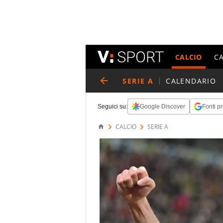
CALCIO
C
SERIE A
CALENDARIO
Seguici su:
Google Discover
Fonti pr
CALCIO
SERIE A