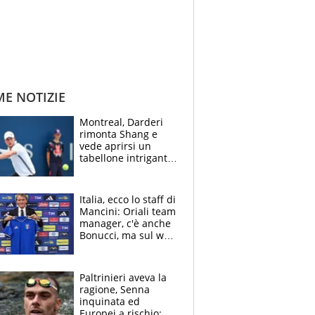
ME NOTIZIE
Montreal, Darderi
rimonta Shang e
vede aprirsi un
tabellone intrigante:
"Penso solo a
Borges, ma sono
felice del mio livello"
Italia, ecco lo staff di
Mancini: Oriali team
manager, c'è anche
Bonucci, ma sul web
infuria la polemica
Paltrinieri aveva la
ragione, Senna
inquinata ed
Europei a rischio: