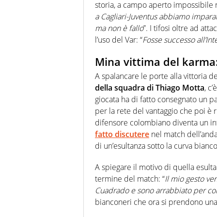
storia, a campo aperto impossibile 
a Cagliari-Juventus abbiamo impara
ma non è fallo
”. I tifosi oltre ad a
l’uso del Var: “
Fosse successo all’Int
Mina vittima del karma:
A spalancare le porte alla vittoria d
della squadra di Thiago Motta
, c’
giocata ha di fatto consegnato un pa
per la rete del vantaggio che poi è ri
difensore colombiano diventa un in
fatto discutere
nel match dell’andat
di un’esultanza sotto la curva bianco
A spiegare il motivo di quella esult
termine del match: “
Il mio gesto ver
Cuadrado e sono arrabbiato per come 
bianconeri che ora si prendono una g