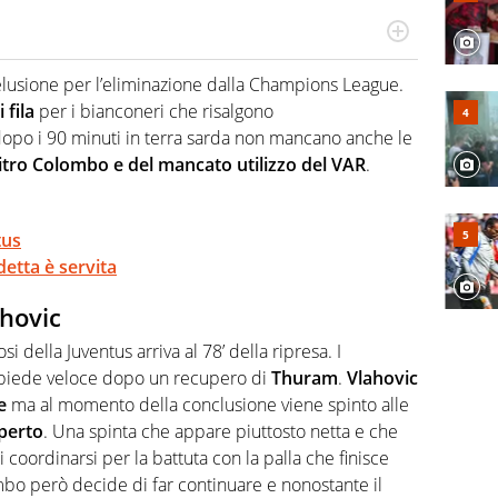
hanno segreti: basket, football, baseball e la capacità
ve altri non vedono granché
delusione per l’eliminazione dalla Champions League.
 fila
per i bianconeri che risalgono
dopo i 90 minuti in terra sarda non mancano anche le
bitro Colombo e del mancato utilizzo del VAR
.
tus
detta è servita
ahovic
osi della Juventus arriva al 78’ della ripresa. I
opiede veloce dopo un recupero di
Thuram
.
Vlahovic
e
ma al momento della conclusione viene spinto alle
perto
. Una spinta che appare piuttosto netta e che
 coordinarsi per la battuta con la palla che finisce
ombo però decide di far continuare e nonostante il