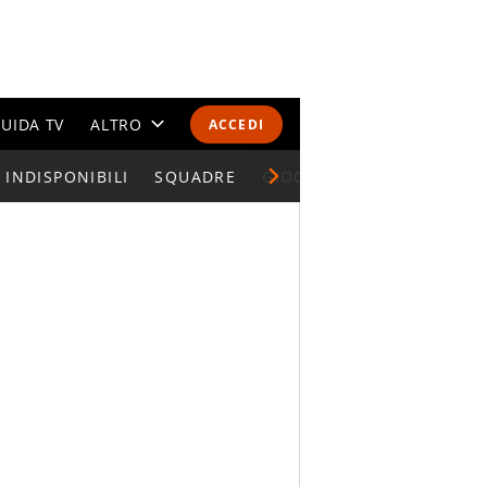
UIDA TV
ALTRO
ACCEDI
INDISPONIBILI
CALENDARI E CLASSIFICHE
SQUADRE
GIOCATORI SERIE A
ALTRI SPORT
MONDIALI 2026
OLIMPIADI
GOSSIP
LIFESTYLE