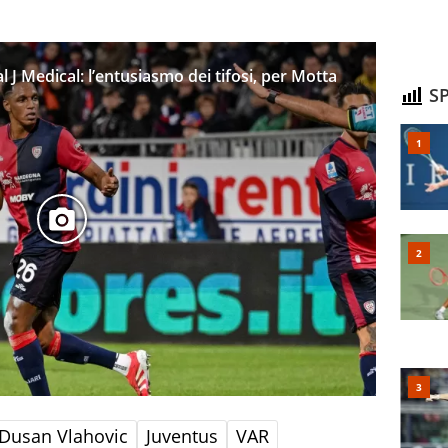
l J Medical: l’entusiasmo dei tifosi, per Motta
SP
Dusan Vlahovic
Juventus
VAR