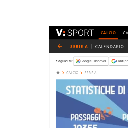
CALCIO
C
SERIE A
CALENDARIO
Seguici su:
Google Discover
Fonti pr
CALCIO
SERIE A