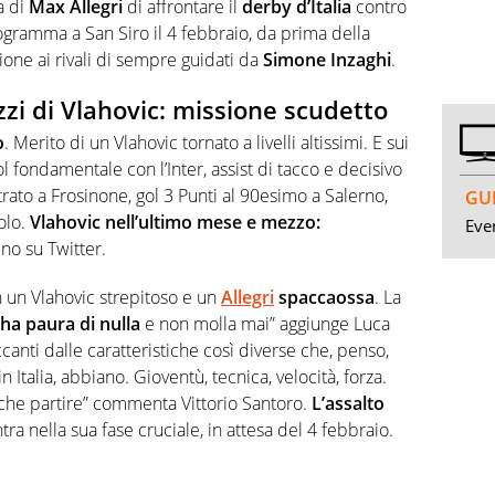
a di
Max Allegri
di affrontare il
derby d’Italia
contro
gramma a San Siro il 4 febbraio, da prima della
one ai rivali di sempre guidati da
Simone Inzaghi
.
zzi di Vlahovic: missione scudetto
o
. Merito di un Vlahovic tornato a livelli altissimi. E sui
ol fondamentale con l’Inter, assist di tacco e decisivo
rato a Frosinone, gol 3 Punti al 90esimo a Salerno,
GUI
olo.
Vlahovic nell’ultimo mese e mezzo:
Even
ino su Twitter.
n un Vlahovic strepitoso e un
Allegri
spaccaossa
. La
ha paura di nulla
e non molla mai” aggiunge Luca
nti dalle caratteristiche così diverse che, penso,
Italia, abbiano. Gioventù, tecnica, velocità, forza.
che partire” commenta Vittorio Santoro.
L’assalto
tra nella sua fase cruciale, in attesa del 4 febbraio.