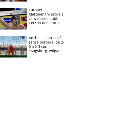
tutto, spero di finire
la gara domani"
Europei,
Martinenghi prova a
cancellare i dubbi:
Ceccon tiene tutti
col fiato sospeso.
Pellegrini punta su
Curtis
Anche il Sassuolo è
senza portiere: da 2-
0 a 2-3 con
l'Augsburg, Volpato
non basta, che
errori di Muric