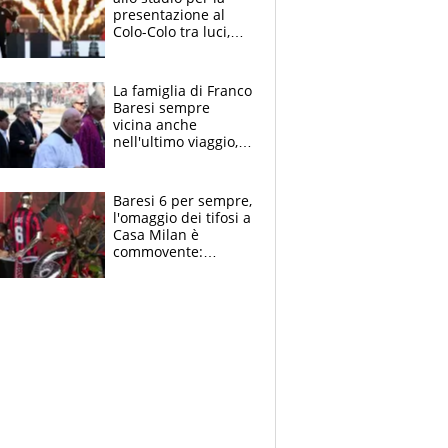
presentazione al
Colo-Colo tra luci,
spettacolo, elicotteri
e paracadutisti
La famiglia di Franco
Baresi sempre
vicina anche
nell'ultimo viaggio,
la moglie Maura, i
figli e i suoi cari
circondati
Baresi 6 per sempre,
dall'affetto dei tifosi
l'omaggio dei tifosi a
Casa Milan è
commovente:
maglie, bandiere,
sciarpe, lacrime e
bigliettini