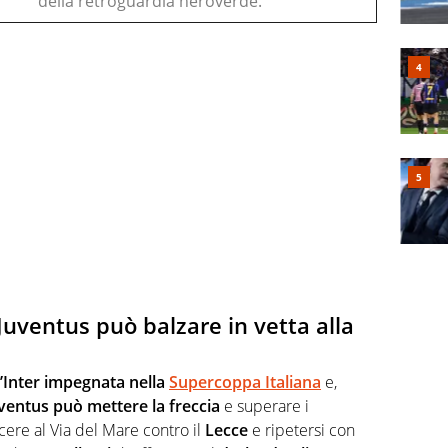
della retroguardia neroverde.
Juventus può balzare in vetta alla
l’Inter impegnata nella
Supercoppa Italiana
e,
uventus può mettere la freccia
e superare i
incere al Via del Mare contro il
Lecce
e ripetersi con