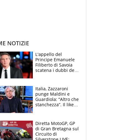
ME NOTIZIE
L'appello del
Principe Emanuele
Filiberto di Savoia
scatena i dubbi dei
tifosi: "E' una
trappola"
Italia, Zazzaroni
punge Maldini e
Guardiola: “Altro che
stanchezza”. Il like
di Mancini e le
polemiche sui social
Diretta MotoGP, GP
di Gran Bretagna sul
Circuito di
Silverstone LIVE: