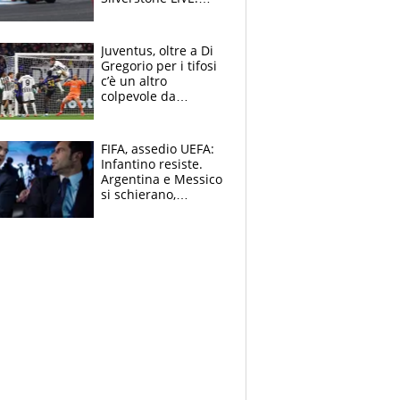
Aprilia vuole
un'altra impresa,
Ducati in affanno
Juventus, oltre a Di
Gregorio per i tifosi
c’è un altro
colpevole da
mandar via
FIFA, assedio UEFA:
Infantino resiste.
Argentina e Messico
si schierano,
CONCACAF spaccata