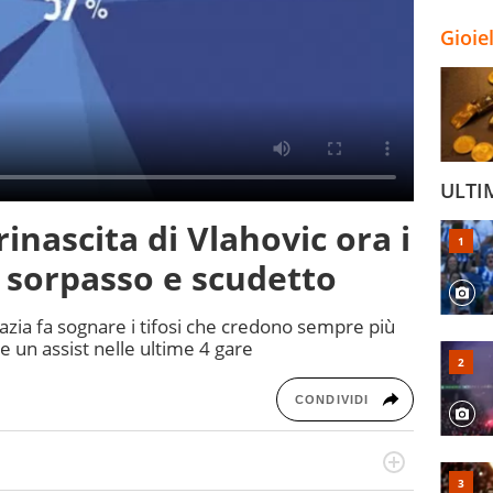
Gioie
ULTI
rinascita di Vlahovic ora i
: sorpasso e scudetto
razia fa sognare i tifosi che credono sempre più
 e un assist nelle ultime 4 gare
CONDIVIDI
po per vivere ogni evento in tutte le sue sfaccettature.