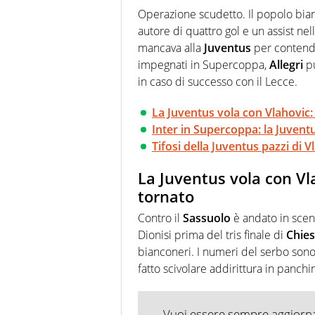
Passione smisurata per il calcio
Operazione scudetto. Il popolo bia
guai a dirgli di no
autore di quattro gol e un assist ne
mancava alla
Juventus
per contender
impegnati in Supercoppa,
Allegri
pu
in caso di successo con il Lecce.
La Juventus vola con Vlahovic: 
Inter in Supercoppa: la Juventus
Tifosi della Juventus pazzi di 
La Juventus vola con Vla
tornato
Contro il
Sassuolo
è andato in scen
Dionisi prima del tris finale di
Chie
bianconeri. I numeri del serbo sono
fatto scivolare addirittura in panchi
Vuoi essere sempre aggiornat