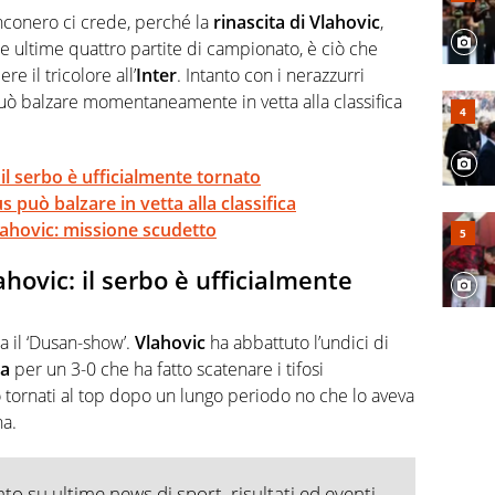
 e per la sfera di cuoio. Il pallone è una cosa serissima,
nconero ci crede, perché la
rinascita di Vlahovic
,
lle ultime quattro partite di campionato, è ciò che
e il tricolore all’
Inter
. Intanto con i nerazzurri
ò balzare momentaneamente in vetta alla classifica
il serbo è ufficialmente tornato
 può balzare in vetta alla classifica
Vlahovic: missione scudetto
hovic: il serbo è ufficialmente
a il ‘Dusan-show’.
Vlahovic
ha abbattuto l’undici di
sa
per un 3-0 che ha fatto scatenare i tifosi
 tornati al top dopo un lungo periodo no che lo aveva
na.
o su ultime news di sport, risultati ed eventi