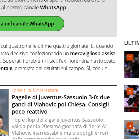
ti al nostro canale
WhatsApp
ra nel canale WhatsApp
ULTI
i cui quattro nelle ultime quattro giornate. E, quando
ltato decisivo confezionando un
meraviglioso assist
 Superati i problemi fisici, l’ex Fiorentina ha ritrovato
entale
, premiata dai risultati sul campo. Sì, con un
Forse ti può interessare
Pagelle di Juventus-Sassuolo 3-0: due
ganci di Vlahovic poi Chiesa. Consigli
poco reattivo
Top e flop della gara Juventus-Sassuolo
valida per la 20esima giornata di Serie A:
Vlahovic inarrestabile ma troppi gli errori