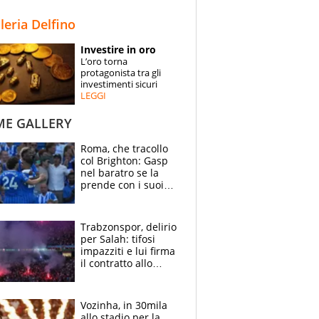
STORIE
lleria Delfino
SPECIALI
Investire in oro
L’oro torna
ESPERTI
protagonista tra gli
investimenti sicuri
LEGGI
CONTATTI
ME GALLERY
Roma, che tracollo
col Brighton: Gasp
nel baratro se la
prende con i suoi
cambiando tutti
Trabzonspor, delirio
per Salah: tifosi
impazziti e lui firma
il contratto allo
stadio
Vozinha, in 30mila
allo stadio per la