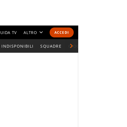
UIDA TV
ALTRO
ACCEDI
INDISPONIBILI
CALENDARI E CLASSIFICHE
SQUADRE
GIOCATORI SERIE A
ALTRI SPORT
MONDIALI 2026
OLIMPIADI
GOSSIP
LIFESTYLE