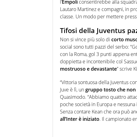
l’
Empoli
consentirebbe alla squadr
Lautaro Martinez e compagni, in pro
classe. Un modo per mettere pressi
Tifosi della Juventus pa
Non si vince più solo di
corto mus
social sono tutti pazzi del serbo: “G
con la Roma, gol 3 punti appena ent
doppietta e incontenibile col Sassu
mostruoso e devastante
” scrive K
“Vittoria sontuosa della Juventus co
Juve è lì, un
gruppo tosto che non 
Quasimodo. “Abbiamo quattro attacca
poche società in Europa e nessuna in 
Senza contare Kean che ora può an
all’Inter è iniziato
. Il campionato en