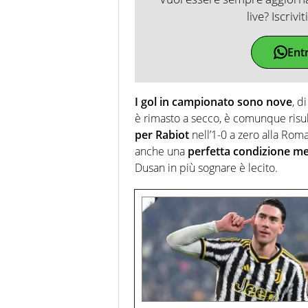
live? Iscrivi
Ent
I gol in campionato sono nove
, d
è rimasto a secco, è comunque risu
per Rabiot
nell’1-0 a zero alla Roma.
anche una
perfetta condizione m
Dusan in più sognare è lecito.