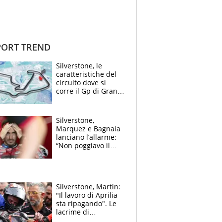
ORT TREND
Silverstone, le
caratteristiche del
circuito dove si
corre il Gp di Gran
Bretagna del
Motomondiale
Silverstone,
Marquez e Bagnaia
lanciano l’allarme:
“Non poggiavo il
ginocchio, dobbiamo
capire cosa è
successo”
Silverstone, Martin:
"Il lavoro di Aprilia
sta ripagando". Le
lacrime di
Bezzecchi: "Ho dato