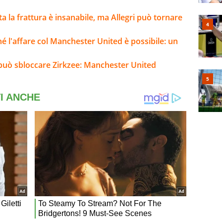
lta la frattura è insanabile, ma Allegri può tornare
ché l'affare col Manchester United è possibile: un
o può sbloccare Zirkzee: Manchester United