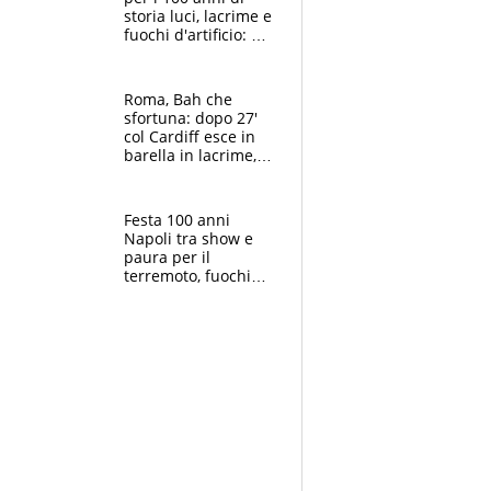
storia luci, lacrime e
fuochi d'artificio: De
Laurentiis salta al
coro anti-Juve
Roma, Bah che
sfortuna: dopo 27'
col Cardiff esce in
barella in lacrime,
Dybala rigore da
schiaffi, i giallorossi
prendono 3 gol in
Festa 100 anni
45'
Napoli tra show e
paura per il
terremoto, fuochi
d'artificio e
polemiche: andava
fermato