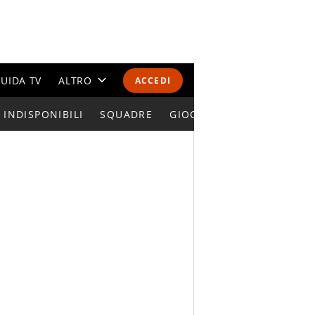
UIDA TV
ALTRO
ACCEDI
INDISPONIBILI
CALENDARI E CLASSIFICHE
SQUADRE
GIOCATORI SERIE A
ALTRI SPORT
MONDIALI 2026
OLIMPIADI
GOSSIP
LIFESTYLE