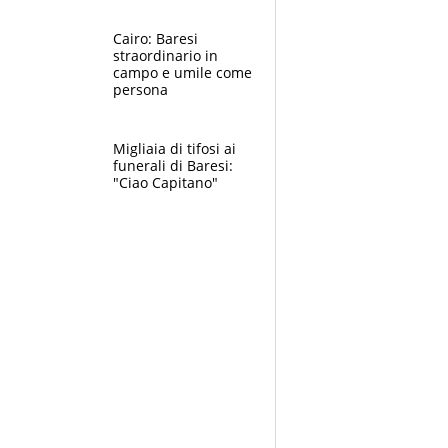
nuova geografia del
calcio
Cairo: Baresi
straordinario in
campo e umile come
persona
Migliaia di tifosi ai
funerali di Baresi:
"Ciao Capitano"