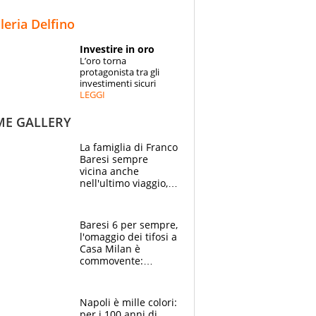
STORIE
lleria Delfino
SPECIALI
Investire in oro
L’oro torna
ESPERTI
protagonista tra gli
investimenti sicuri
LEGGI
CONTATTI
ME GALLERY
La famiglia di Franco
Baresi sempre
vicina anche
nell'ultimo viaggio,
la moglie Maura, i
figli e i suoi cari
circondati
Baresi 6 per sempre,
dall'affetto dei tifosi
l'omaggio dei tifosi a
Casa Milan è
commovente:
maglie, bandiere,
sciarpe, lacrime e
bigliettini
Napoli è mille colori:
per i 100 anni di