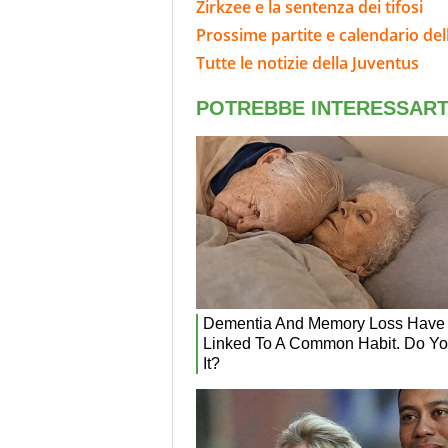
Zirkzee e la sentenza dei tifosi
Prossime partite e calendario del
Tutte le notizie della Juventus