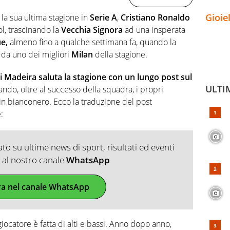
Gioie
la sua ultima stagione in
Serie A
,
Cristiano Ronaldo
ol, trascinando la
Vecchia Signora
ad una insperata
ue,
almeno fino a qualche settimana fa, quando la
 da uno dei migliori
Milan
della stagione.
 Madeira saluta la stagione con un lungo post sul
ULTI
ndo, oltre al successo della squadra, i propri
 in bianconero. Ecco la traduzione del post
:
o su ultime news di sport, risultati ed eventi
ti al nostro canale
WhatsApp
ra nel canale WhatsApp
 giocatore è fatta di alti e bassi. Anno dopo anno,