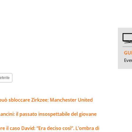
GUI
Even
eferite
o può sbloccare Zirkzee: Manchester United
ncini: il passato insospettabile del giovane
re il caso David: “Era deciso così”. L’ombra di