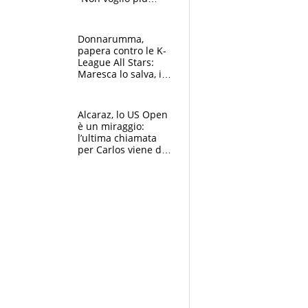
gareggiare”. Visita
decisiva per
Brignone
Donnarumma,
papera contro le K-
League All Stars:
Maresca lo salva, i
tifosi del City lo
attaccano
Alcaraz, lo US Open
è un miraggio:
l’ultima chiamata
per Carlos viene da
New York e
potrebbe
coinvolgere Serena
Williams