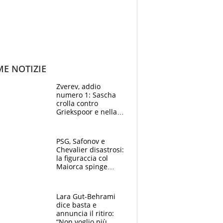
ME NOTIZIE
Zverev, addio
numero 1: Sascha
crolla contro
Griekspoor e nella
sfida a due con
Sinner si conferma
terzo. Quanti malori
PSG, Safonov e
a Montreal
Chevalier disastrosi:
la figuraccia col
Maiorca spinge
Suzuki da Luis
Enrique, Juve a
rischio beffa
Lara Gut-Behrami
dice basta e
annuncia il ritiro:
“Non voglio più