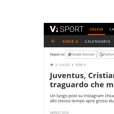
CALCIO
C
SERIE A
CALENDARIO
Seguici su:
Google Discover
Fonti pr
CALCIO
SERIE A
Juventus, Cristi
traguardo che mi 
Un lungo post su Instagram chiud
allo stesso tempo apre grossi d
24/05/21 22:55