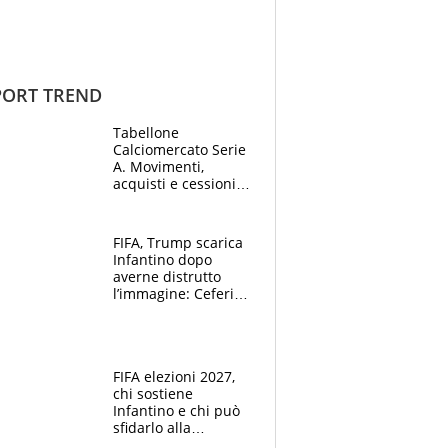
ORT TREND
Tabellone
Calciomercato Serie
A. Movimenti,
acquisti e cessioni:
estate 2026-27
FIFA, Trump scarica
Infantino dopo
averne distrutto
l’immagine: Ceferin
sceglie la
Supercoppa per il
contrattacco
FIFA elezioni 2027,
chi sostiene
Infantino e chi può
sfidarlo alla
presidenza: la