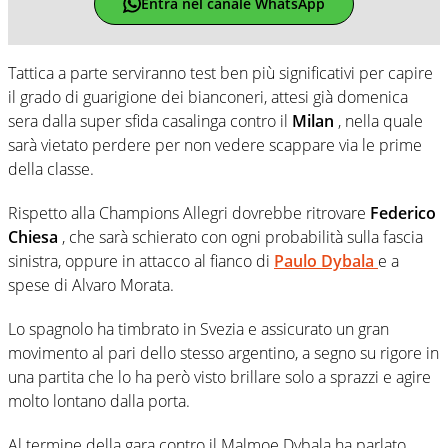
Entra nel canale WhatsApp
Tattica a parte serviranno test ben più significativi per capire
il grado di guarigione dei bianconeri, attesi già domenica
sera dalla super sfida casalinga contro il
Milan
, nella quale
sarà vietato perdere per non vedere scappare via le prime
della classe.
Rispetto alla Champions Allegri dovrebbe ritrovare
Federico
Chiesa
, che sarà schierato con ogni probabilità sulla fascia
sinistra, oppure in attacco al fianco di
Paulo Dybala
e a
spese di Alvaro Morata.
Lo spagnolo ha timbrato in Svezia e assicurato un gran
movimento al pari dello stesso argentino, a segno su rigore in
una partita che lo ha però visto brillare solo a sprazzi e agire
molto lontano dalla porta.
Al termine della gara contro il Malmoe Dybala ha parlato