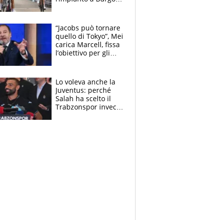
e in Polonia. E si
rivede Pellizzari
“Jacobs può tornare
quello di Tokyo”, Mei
carica Marcell, fissa
l’obiettivo per gli
Europei e scherza
su Binaghi
Lo voleva anche la
Juventus: perché
Salah ha scelto il
Trabzonspor invece
di un top club