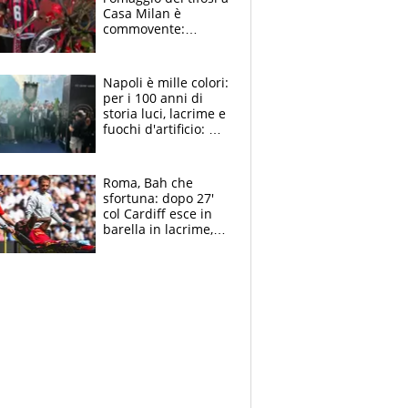
Casa Milan è
commovente:
maglie, bandiere,
sciarpe, lacrime e
bigliettini
Napoli è mille colori:
per i 100 anni di
storia luci, lacrime e
fuochi d'artificio: De
Laurentiis salta al
coro anti-Juve
Roma, Bah che
sfortuna: dopo 27'
col Cardiff esce in
barella in lacrime,
Dybala rigore da
schiaffi, i giallorossi
prendono 3 gol in
45'