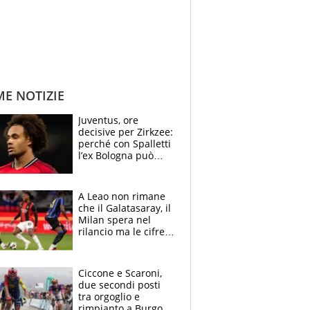
ME NOTIZIE
Juventus, ore
decisive per Zirkzee:
perché con Spalletti
l’ex Bologna può
cambiare il volto dei
bianconeri
A Leao non rimane
che il Galatasaray, il
Milan spera nel
rilancio ma le cifre
non soddisfano: il
crollo nell'estate
delle tensioni
Ciccone e Scaroni,
due secondi posti
tra orgoglio e
rimpianto a Burgos