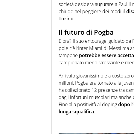
società desidera augurare a Paul il 
chiude nel peggiore dei modi il
dis
Torino
.
Il futuro di Pogba
E ora? Il suo entourage, guidato da
pole c’è l’Inter Miami di Messi ma 
tampone
potrebbe essere accettar
campionato meno stressante e men
Arrivato giovanissimo e a costo zer
milioni, Pogba era tornato alla Juve
ha collezionato 12 presenze tra ca
dagli infortuni muscolari ma anche d
Fino alla positività al doping
dopo l’
lunga squalifica
.