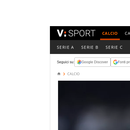
CALCIO
C
SERIE A
SERIE B
SERIE C
Seguici su:
Google Discover
Fonti pr
CALCIO