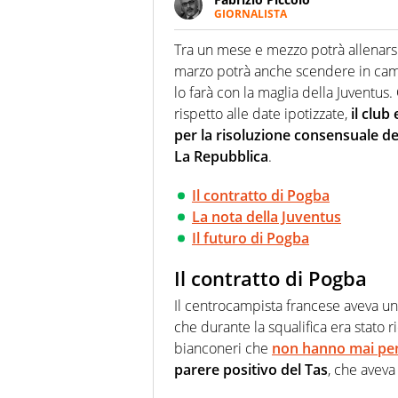
GIORNALISTA
Nella sua carriera ha seguito 
agenzie e testate. Esperienza
Tra un mese e mezzo potrà allenars
prevalentemente di calcio
marzo potrà anche scendere in campo
lo farà con la maglia della Juventus
rispetto alle date ipotizzate,
il club 
per la risoluzione consensuale de
La Repubblica
.
Il contratto di Pogba
La nota della Juventus
Il futuro di Pogba
Il contratto di Pogba
Il centrocampista francese aveva u
che durante la squalifica era stato 
bianconeri che
non hanno mai pens
parere positivo del Tas
, che aveva