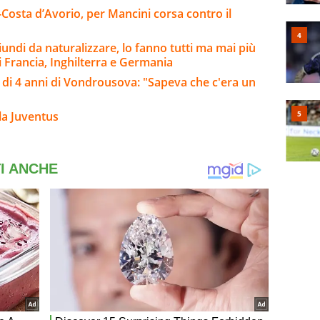
-Costa d’Avorio, per Mancini corsa contro il
riundi da naturalizzare, lo fanno tutti ma mai più
i Francia, Inghilterra e Germania
ca di 4 anni di Vondrousova: "Sapeva che c'era un
la Juventus