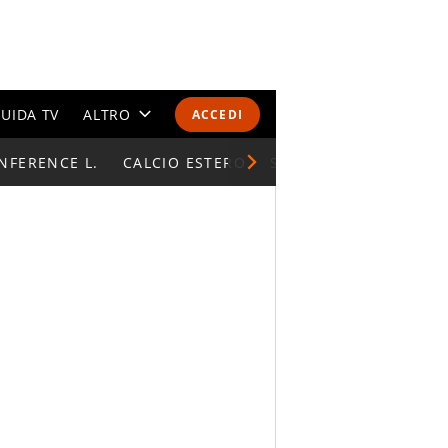
UIDA TV
ALTRO
ACCEDI
NFERENCE L.
CALENDARI E CLASSIFICHE
CALCIO ESTERO
SUPERCOPPA ITALIAN
ALTRI SPORT
MONDIALI 2026
OLIMPIADI
GOSSIP
LIFESTYLE