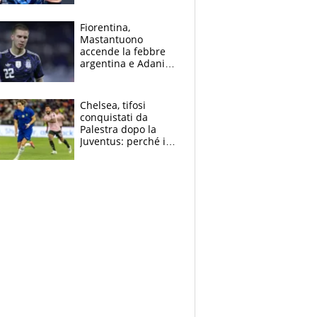
Giampaolo
giornalista, mamma
Fiorentina,
insegnante e il
Mastantuono
fratello calciatore
accende la febbre
argentina e Adani
impazzisce. Ma
Antognoni ‘rovina la
festa’ a Commisso
Chelsea, tifosi
conquistati da
Palestra dopo la
Juventus: perché i
fan dei Blues sono
pazzi dell’azzurro