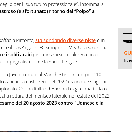
meglio per il suo futuro professionale”. Insomma, si
astroso (e sfortunato) ritorno del “Polpo” a
 Raffaela Pimenta,
sta sondando diverse piste
e in
anche il Los Angeles FC sempre in Mls. Una soluzione
GUI
e i soldi arabi
per reinserirsi inizialmente in un
Even
o impegnativo come la Saudi League.
o alla Juve e ceduto al Manchester United per 110
ntus ancora a costo zero nel 2022 ma in due stagioni
mpionato, Coppa Italia ed Europa League, martoriato
alla rottura del menisco laterale nell’estate del 2022.
esame del 20 agosto 2023 contro l’Udinese e la