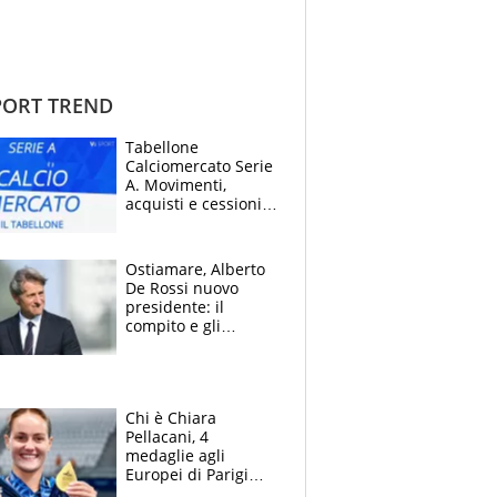
ORT TREND
Tabellone
Calciomercato Serie
A. Movimenti,
acquisti e cessioni:
estate 2026-27
Ostiamare, Alberto
De Rossi nuovo
presidente: il
compito e gli
obiettivi ricevuti dal
figlio Daniele
Chi è Chiara
Pellacani, 4
medaglie agli
Europei di Parigi
2026, papà