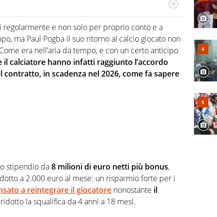
numerose manifestazioni sportive e collaborato con
, competenza, conoscenza e memoria storica. Si occupa
i regolarmente e non solo per proprio conto e a
, ma Paul Pogba il suo ritorno al calcio giocato non
. Come era nell’aria da tempo, e con un certo anticipo
e il calciatore hanno infatti raggiunto l’accordo
l contratto, in scadenza nel 2026, come fa sapere
no stipendio da
8 milioni di euro netti più bonus
,
ridotto a 2.000 euro al mese: un risparmio forte per i
ato a reintegrare il giocatore
nonostante
il
 ridotto la squalifica da 4 anni a 18 mesi.