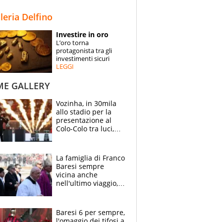
STORIE
lleria Delfino
SPECIALI
Investire in oro
L’oro torna
ESPERTI
protagonista tra gli
investimenti sicuri
LEGGI
CONTATTI
ME GALLERY
Vozinha, in 30mila
allo stadio per la
presentazione al
Colo-Colo tra luci,
spettacolo, elicotteri
e paracadutisti
La famiglia di Franco
Baresi sempre
vicina anche
nell'ultimo viaggio,
la moglie Maura, i
figli e i suoi cari
circondati
Baresi 6 per sempre,
dall'affetto dei tifosi
l'omaggio dei tifosi a