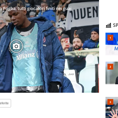
Pogba, tutti giocatori finiti nei guai
SP
eferite