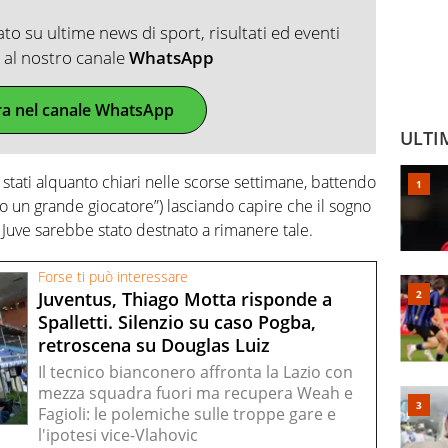
o su ultime news di sport, risultati ed eventi
ti al nostro canale
WhatsApp
ra nel canale WhatsApp
ULTI
stati alquanto chiari nelle scorse settimane, battendo
ato un grande giocatore”) lasciando capire che il sogno
 Juve sarebbe stato destnato a rimanere tale.
Forse ti può interessare
Juventus, Thiago Motta risponde a
Spalletti. Silenzio su caso Pogba,
retroscena su Douglas Luiz
Il tecnico bianconero affronta la Lazio con
mezza squadra fuori ma recupera Weah e
Fagioli: le polemiche sulle troppe gare e
l'ipotesi vice-Vlahovic