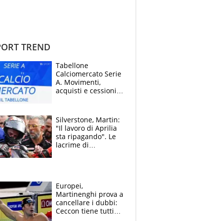
ORT TREND
Tabellone
Calciomercato Serie
A. Movimenti,
acquisti e cessioni:
estate 2026-27
Silverstone, Martin:
"Il lavoro di Aprilia
sta ripagando". Le
lacrime di
Bezzecchi: "Ho dato
tutto, spero di finire
la gara domani"
Europei,
Martinenghi prova a
cancellare i dubbi:
Ceccon tiene tutti
col fiato sospeso.