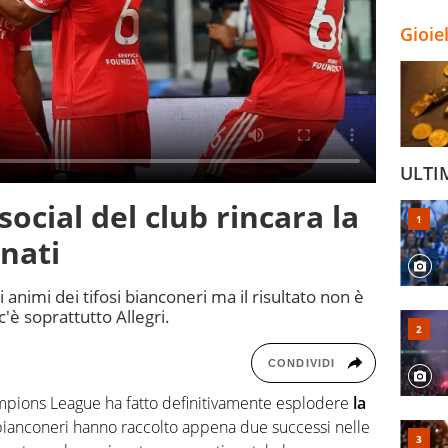
Gioie
ULTI
social del club rincara la
enati
i animi dei tifosi bianconeri ma il risultato non è
'è soprattutto Allegri.
CONDIVIDI
hampions League ha fatto definitivamente esplodere
la
 bianconeri hanno raccolto appena due successi nelle