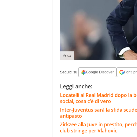
Ansa
Seguici su:
Google Discover
Fonti pr
Leggi anche:
Locatelli al Real Madrid dopo la be
social, cosa c’è di vero
Inter-Juventus sarà la sfida scude
antipasto
Zirkzee alla Juve in prestito, per
club stringe per Vlahovic