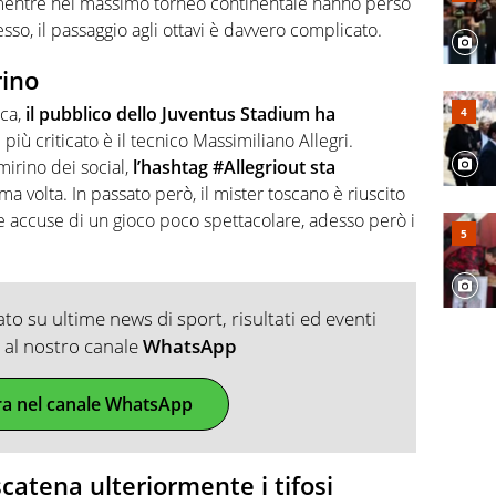
 mentre nel massimo torneo continentale hanno perso
sso, il passaggio agli ottavi è davvero complicato.
rino
ica,
il pubblico dello Juventus Stadium ha
l più criticato è il tecnico Massimiliano Allegri.
mirino dei social,
l’hashtag #Allegriout sta
ma volta. In passato però, il mister toscano è riuscito
le accuse di un gioco poco spettacolare, adesso però i
o su ultime news di sport, risultati ed eventi
ti al nostro canale
WhatsApp
ra nel canale WhatsApp
scatena ulteriormente i tifosi