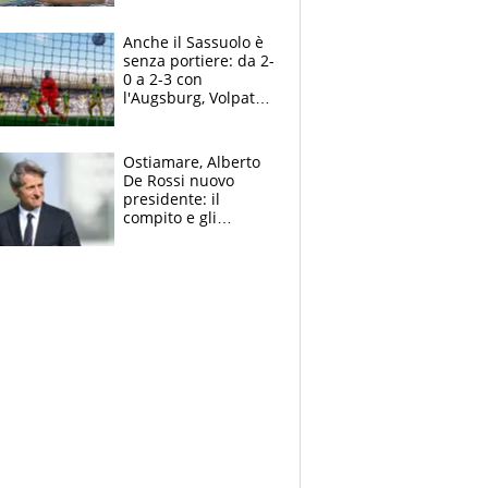
Pellegrini punta su
Curtis
Anche il Sassuolo è
senza portiere: da 2-
0 a 2-3 con
l'Augsburg, Volpato
non basta, che
errori di Muric
Ostiamare, Alberto
De Rossi nuovo
presidente: il
compito e gli
obiettivi ricevuti dal
figlio Daniele