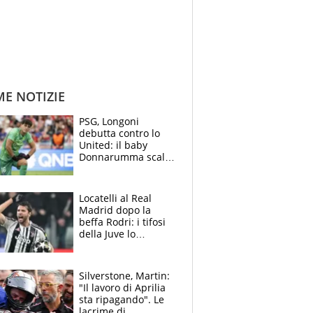
ME NOTIZIE
PSG, Longoni
debutta contro lo
United: il baby
Donnarumma scalza
Chevalier, Luis
Enrique l’ha rifatto
Locatelli al Real
Madrid dopo la
beffa Rodri: i tifosi
della Juve lo
“vendono” sui social,
cosa c’è di vero
Silverstone, Martin:
"Il lavoro di Aprilia
sta ripagando". Le
lacrime di