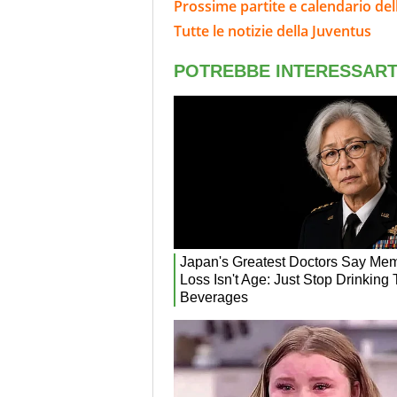
Prossime partite e calendario del
Tutte le notizie della Juventus