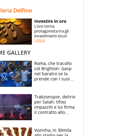
STORIE
lleria Delfino
SPECIALI
Investire in oro
L’oro torna
ESPERTI
protagonista tra gli
investimenti sicuri
LEGGI
CONTATTI
ME GALLERY
Roma, che tracollo
col Brighton: Gasp
nel baratro se la
prende con i suoi
cambiando tutti
Trabzonspor, delirio
per Salah: tifosi
impazziti e lui firma
il contratto allo
stadio
Vozinha, in 30mila
allo stadio per la