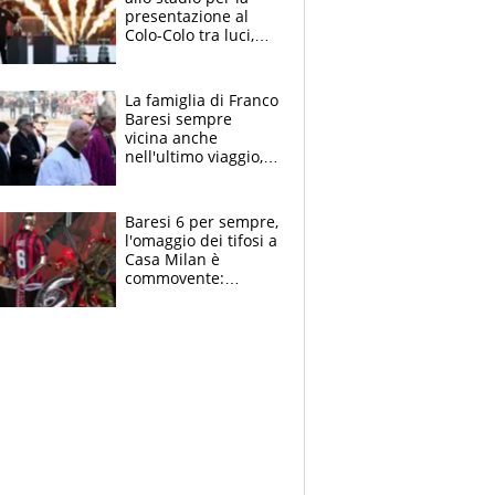
presentazione al
Colo-Colo tra luci,
spettacolo, elicotteri
e paracadutisti
La famiglia di Franco
Baresi sempre
vicina anche
nell'ultimo viaggio,
la moglie Maura, i
figli e i suoi cari
circondati
Baresi 6 per sempre,
dall'affetto dei tifosi
l'omaggio dei tifosi a
Casa Milan è
commovente:
maglie, bandiere,
sciarpe, lacrime e
bigliettini