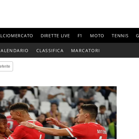
ALCIOMERCATO
DIRETTE LIVE
F1
MOTO
TENNIS
G
CALENDARIO
CLASSIFICA
MARCATORI
eferite