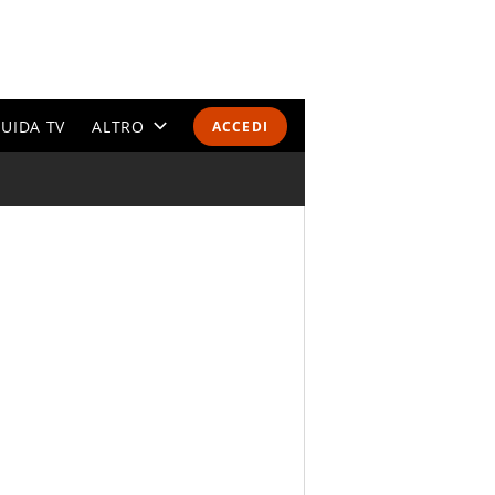
UIDA TV
ALTRO
ACCEDI
CALENDARI E CLASSIFICHE
ALTRI SPORT
MONDIALI 2026
OLIMPIADI
GOSSIP
LIFESTYLE