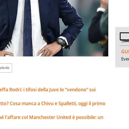
GUI
Even
eferite
ffa Rodri: i tifosi della Juve lo “vendono” sui
tto? Cosa manca a Chivu e Spalletti, oggi il primo
ché l'affare col Manchester United è possibile: un