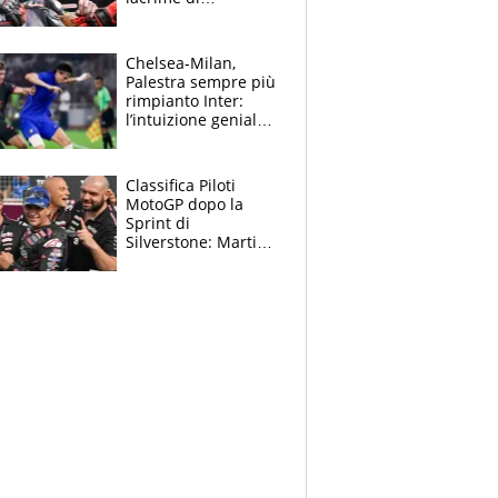
Bezzecchi: "Ho dato
tutto, spero di finire
la gara domani"
Chelsea-Milan,
Palestra sempre più
rimpianto Inter:
l’intuizione geniale
di Alonso fa esultare
anche Mancini
Classifica Piloti
MotoGP dopo la
Sprint di
Silverstone: Martin
sempre più leader,
Bezzecchi supera
Marquez