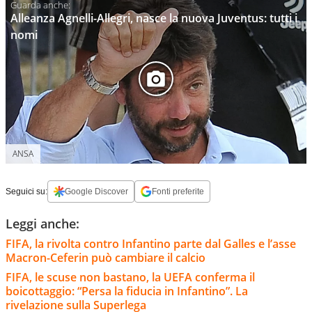
Alleanza Agnelli-Allegri, nasce la nuova Juventus: tutti i
nomi
ANSA
Seguici su:
Google Discover
Fonti preferite
Leggi anche:
FIFA, la rivolta contro Infantino parte dal Galles e l’asse
Macron-Ceferin può cambiare il calcio
FIFA, le scuse non bastano, la UEFA conferma il
boicottaggio: “Persa la fiducia in Infantino”. La
rivelazione sulla Superlega