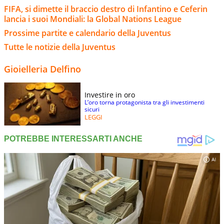
FIFA, si dimette il braccio destro di Infantino e Ceferin
lancia i suoi Mondiali: la Global Nations League
Prossime partite e calendario della Juventus
Tutte le notizie della Juventus
Gioielleria Delfino
Investire in oro
L’oro torna protagonista tra gli investimenti
sicuri
LEGGI