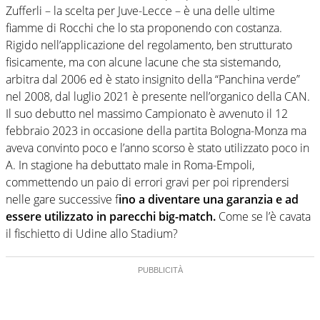
competenza, conoscenza e memoria storica. Si occupa
Zufferli – la scelta per Juve-Lecce – è una delle ultime
prevalentemente di calcio
fiamme di Rocchi che lo sta proponendo con costanza.
Rigido nell’applicazione del regolamento, ben strutturato
fisicamente, ma con alcune lacune che sta sistemando,
arbitra dal 2006 ed è stato insignito della “Panchina verde”
nel 2008, dal luglio 2021 è presente nell’organico della CAN.
Il suo debutto nel massimo Campionato è avvenuto il 12
febbraio 2023 in occasione della partita Bologna-Monza ma
aveva convinto poco e l’anno scorso è stato utilizzato poco in
A. In stagione ha debuttato male in Roma-Empoli,
commettendo un paio di errori gravi per poi riprendersi
nelle gare successive f
ino a diventare una garanzia e ad
essere utilizzato in parecchi big-match.
Come se l’è cavata
il fischietto di Udine allo Stadium?