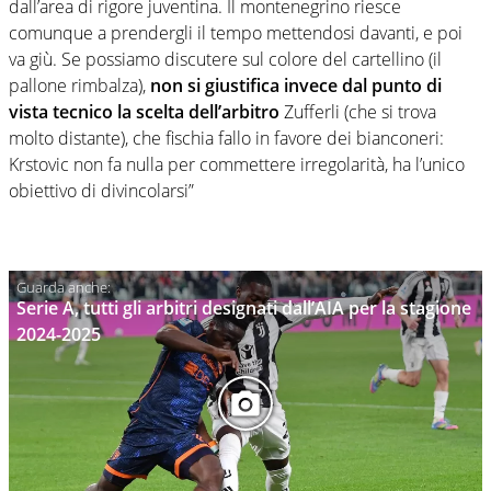
dall’area di rigore juventina. Il montenegrino riesce
comunque a prendergli il tempo mettendosi davanti, e poi
va giù. Se possiamo discutere sul colore del cartellino (il
pallone rimbalza),
non si giustifica invece dal punto di
vista tecnico la scelta dell’arbitro
Zufferli (che si trova
molto distante), che fischia fallo in favore dei bianconeri:
Krstovic non fa nulla per commettere irregolarità, ha l’unico
obiettivo di divincolarsi”
Serie A, tutti gli arbitri designati dall’AIA per la stagione
2024-2025