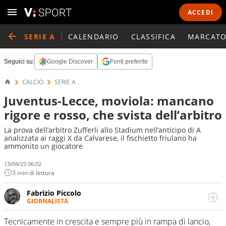
ACCEDI
SERIE A
CALENDARIO
CLASSIFICA
MARCATO
Seguici su:
Google Discover
Fonti preferite
CALCIO
SERIE A
Juventus-Lecce, moviola: mancano
rigore e rosso, che svista dell’arbitro
La prova dell’arbitro Zufferli allo Stadium nell’anticipo di A
analizzata ai raggi X da Calvarese, il fischietto friulano ha
ammonito un giocatore
13/04/25 06:02
3 min di lettura
Fabrizio Piccolo
GIORNALISTA
Nella sua carriera ha seguito numerose manifestazioni
sportive e collaborato con agenzie e testate. Esperienza,
Tecnicamente in crescita e sempre più in rampa di lancio,