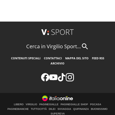
Cerca in Virgilio Sport...
CONTENUTI SPECIALI
CONTATTACI
MAPPA DEL SITO
FEED RSS
ARCHIVIO
LIBERO
VIRGILIO
PAGINEGIALLE
PAGINEGIALLE SHOP
PGCASA
PAGINEBIANCHE
TUTTOCITTÀ
DILEI
SIVIAGGIA
QUIFINANZA
BUONISSIMO
SUPEREVA