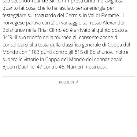
suo secondo Tour de Ski. Un’impresa tanto meravigliosa
quanto faticosa, che lo ha lasciato senza energia per
festeggiare sul traguardo del Cermis, in Val di Fiemme. Il
norvegese partiva con 2’ di vantaggio sul russo Alexander
Bolshunov nella Final Climb ed è arrivato al quinto posto a
34”9. Il suo trionfo nella tournèe gli consente anche di
consolidarsi alla testa della classifica generale di Coppa del
Mondo con 1183 punti contro gli 815 di Bolshunov. Inoltre
supera le vittorie in Coppa del Mondo del connazionale
Bjoern Daehlie, 47 contro 46. Numeri mostruosi.