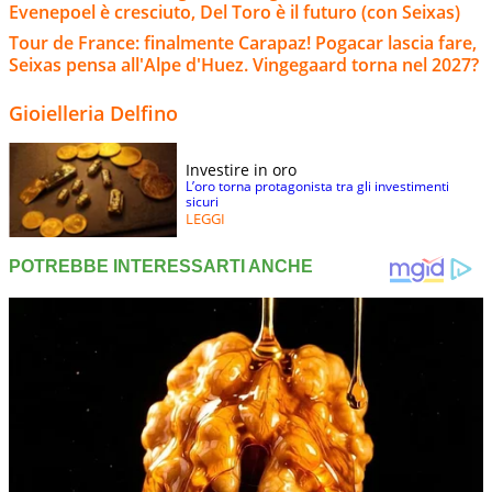
Evenepoel è cresciuto, Del Toro è il futuro (con Seixas)
Tour de France: finalmente Carapaz! Pogacar lascia fare,
Seixas pensa all'Alpe d'Huez. Vingegaard torna nel 2027?
Gioielleria Delfino
Investire in oro
L’oro torna protagonista tra gli investimenti
sicuri
LEGGI