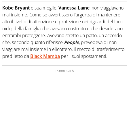
Giornalista professionista dal 2007, scrive per curiosità
personale e necessità: soprattutto di calcio, di sport e dei
Kobe Bryant
e sua moglie,
Vanessa Laine
, non viaggiavano
suoi protagonisti, concedendosi innocenti evasioni
mai insieme. Come se avvertissero l’urgenza di mantenere
nell'ambito della creazione di format. Un tempo ala
alto il livello di attenzione e protezione nei riguardi del loro
destra, oggi si sente a suo agio nel ruolo di libero. Cura
nido, della famiglia che avevano costruito e che desiderano
una classifica riservata dei migliori 5 calciatori di sempre.
entrambi proteggere. Avevano stretto un patto, un accordo
che, secondo quanto riferisce
People
, prevedeva di non
viaggiare mai insieme in elicottero, il mezzo di trasferimento
prediletto da
Black Mamba
per i suoi spostamenti.