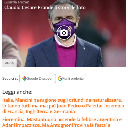
Claudio Cesare Prandelli story, le foto
ANSA
Seguici su:
Google Discover
Fonti preferite
Leggi anche:
Italia, Mancini ha ragione sugli oriundi da naturalizzare,
lo fanno tutti ma mai più Joao Pedro o Paletta: l'esempio
di Francia, Inghilterra e Germania
Fiorentina, Mastantuono accende la febbre argentina e
Adani impazzisce. Ma Antognoni ‘rovina la festa’ a