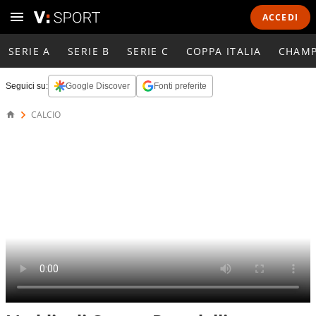
ACCEDI
SERIE A
SERIE B
SERIE C
COPPA ITALIA
CHAMP
Seguici su:
Google Discover
Fonti preferite
CALCIO