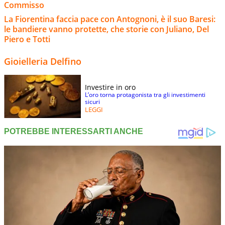
Commisso
La Fiorentina faccia pace con Antognoni, è il suo Baresi:
le bandiere vanno protette, che storie con Juliano, Del
Piero e Totti
Gioielleria Delfino
Investire in oro
L’oro torna protagonista tra gli investimenti
sicuri
LEGGI