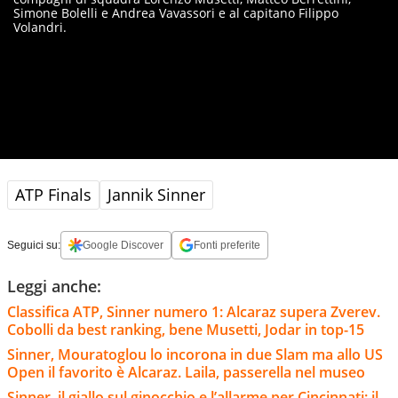
Simone Bolelli e Andrea Vavassori e al capitano Filippo
Volandri.
ATP Finals
Jannik Sinner
Seguici su:
Google Discover
Fonti preferite
Leggi anche:
Classifica ATP, Sinner numero 1: Alcaraz supera Zverev.
Cobolli da best ranking, bene Musetti, Jodar in top-15
Sinner, Mouratoglou lo incorona in due Slam ma allo US
Open il favorito è Alcaraz. Laila, passerella nel museo
Sinner, il giallo sul ginocchio e l’allarme per Cincinnati: il