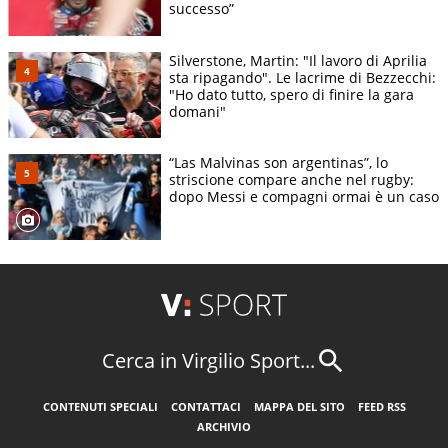
successo”
Silverstone, Martin: "Il lavoro di Aprilia
sta ripagando". Le lacrime di Bezzecchi:
"Ho dato tutto, spero di finire la gara
domani"
“Las Malvinas son argentinas”, lo
striscione compare anche nel rugby:
dopo Messi e compagni ormai è un caso
Cerca in Virgilio Sport...
CONTENUTI SPECIALI
CONTATTACI
MAPPA DEL SITO
FEED RSS
ARCHIVIO