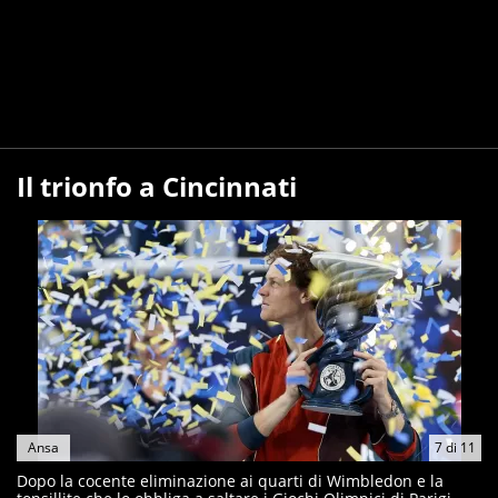
Il trionfo a Cincinnati
Ansa
7
di
11
Dopo la cocente eliminazione ai quarti di Wimbledon e la