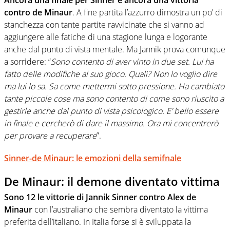
Ancora una finale per Sinner e ancora una vittoria
contro de Minaur
. A fine partita l’azzurro dimostra un po’ di
stanchezza con tante partite ravvicinate che si vanno ad
aggiungere alle fatiche di una stagione lunga e logorante
anche dal punto di vista mentale. Ma Jannik prova comunque
a sorridere: “
Sono contento di aver vinto in due set. Lui ha
fatto delle modifiche al suo gioco. Quali? Non lo voglio dire
ma lui lo sa. Sa come mettermi sotto pressione. Ha cambiato
tante piccole cose ma sono contento di come sono riuscito a
gestirle anche dal punto di vista psicologico. E’ bello essere
in finale e cercherò di dare il massimo. Ora mi concentrerò
per provare a recuperare
”.
Sinner-de Minaur: le emozioni della semifnale
De Minaur: il demone diventato vittima
Sono 12 le vittorie di Jannik Sinner contro Alex de
Minaur
con l’australiano che sembra diventato la vittima
preferita dell’italiano. In Italia forse si è sviluppata la