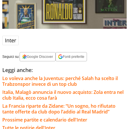
Inter
Seguici su:
Google Discover
Fonti preferite
Leggi anche:
Lo voleva anche la Juventus: perché Salah ha scelto il
Trabzonspor invece di un top club
Italia, Malagò annuncia il nuovo acquisto: Zola entra nel
club Italia, ecco cosa farà
La Francia riparte da Zidane: “Un sogno, ho rifiutato
tante offerte da club dopo l’addio al Real Madrid”
Prossime partite e calendario dell'Inter
Tutte le notizie dell'Inter