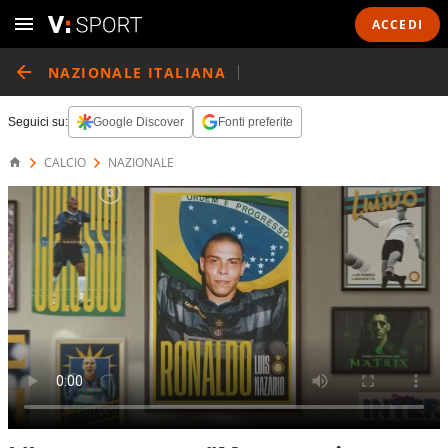
ACCEDI
NAZIONALE ITALIANA
Seguici su:
Google Discover
Fonti preferite
CALCIO
NAZIONALE