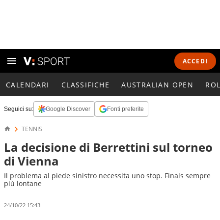
ACCEDI
CALENDARI
CLASSIFICHE
AUSTRALIAN OPEN
RO
Seguici su:
Google Discover
Fonti preferite
TENNIS
La decisione di Berrettini sul torneo
di Vienna
Il problema al piede sinistro necessita uno stop. Finals sempre
più lontane
24/10/22 15:43