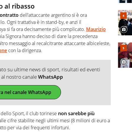
o al ribasso
contratto
dell’attaccante argentino si è ora
o. Ogni trattativa è in stand-by, e anzi il
oya si fa ora decisamente più complicato.
Maurizio
chia Signora hanno deciso di dare la precedenza
 altro messaggio al recalcitrante attaccante albiceleste,
ione
con la dirigenza.
o su ultime news di sport, risultati ed eventi
ti al nostro canale
WhatsApp
ra nel canale WhatsApp
dello Sport, il club torinese
non sarebbe più
alle cifre stabilite negli ultimi mesi (8 milioni di euro a
to per via dei frequenti infortuni.