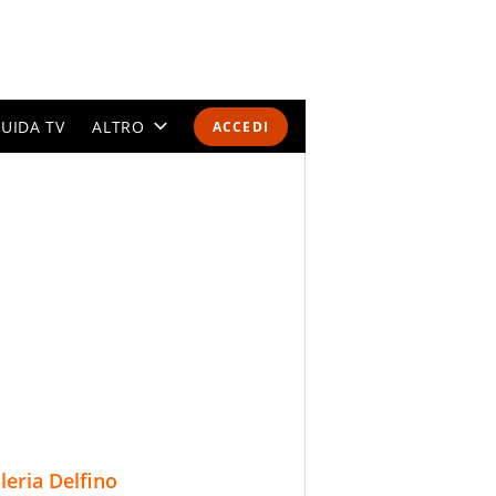
UIDA TV
ALTRO
ACCEDI
CALENDARI E CLASSIFICHE
ALTRI SPORT
MONDIALI 2026
OLIMPIADI
GOSSIP
LIFESTYLE
lleria Delfino