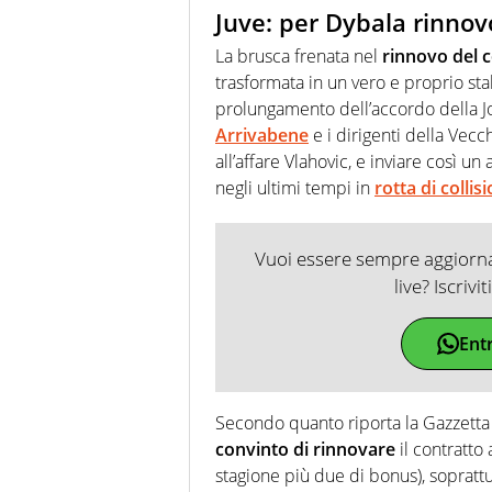
Juve: per Dybala rinnov
La brusca frenata nel
rinnovo del 
trasformata in un vero e proprio stall
prolungamento dell’accordo della J
Arrivabene
e i dirigenti della Vec
all’affare Vlahovic, e inviare così un
negli ultimi tempi in
rotta di collis
Vuoi essere sempre aggiornat
live? Iscrivi
Ent
Secondo quanto riporta la Gazzetta 
convinto di rinnovare
il contratto 
stagione più due di bonus), soprattut