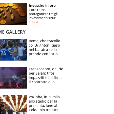
STORIE
Investire in oro
L’oro torna
SPECIALI
protagonista tra gli
investimenti sicuri
LEGGI
ESPERTI
ME GALLERY
CONTATTI
Roma, che tracollo
col Brighton: Gasp
nel baratro se la
prende con i suoi
cambiando tutti
Trabzonspor, delirio
per Salah: tifosi
impazziti e lui firma
il contratto allo
stadio
Vozinha, in 30mila
allo stadio per la
presentazione al
Colo-Colo tra luci,