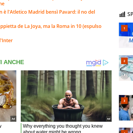
rme
 è l'Atletico Madrid bensì Pavard: il no del
SP
ppietta de La Joya, ma la Roma in 10 (espulso
'Inter