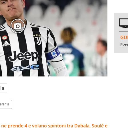
GUI
Even
la
eferite
 ne prende 4 e volano spintoni tra Dybala, Soulé e