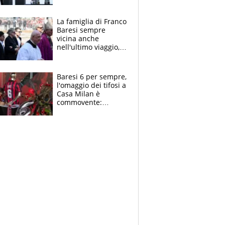
spettacolo, elicotteri
e paracadutisti
La famiglia di Franco
Baresi sempre
vicina anche
nell'ultimo viaggio,
la moglie Maura, i
figli e i suoi cari
circondati
Baresi 6 per sempre,
dall'affetto dei tifosi
l'omaggio dei tifosi a
Casa Milan è
commovente:
maglie, bandiere,
sciarpe, lacrime e
bigliettini