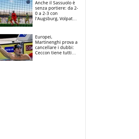
Anche il Sassuolo è
senza portiere: da 2-
0 a 2-3 con
l'Augsburg, Volpato
non basta, che
errori di Muric
Europei,
Martinenghi prova a
cancellare i dubbi:
Ceccon tiene tutti
col fiato sospeso.
Pellegrini punta su
Curtis