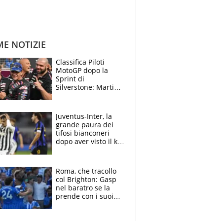
ME NOTIZIE
Classifica Piloti
MotoGP dopo la
Sprint di
Silverstone: Martin
sempre più leader,
Bezzecchi supera
Marquez
Juventus-Inter, la
grande paura dei
tifosi bianconeri
dopo aver visto il ko
nel derby d'Italia
Roma, che tracollo
col Brighton: Gasp
nel baratro se la
prende con i suoi
cambiando tutti