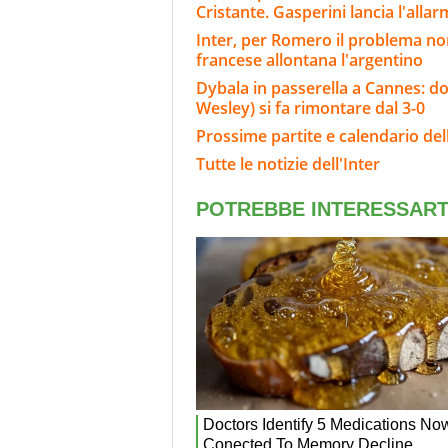
Cristante. Gasperini lancia l'alla
Inter, per Romero il problema non
francese allontana l'argentino
Dybala in passerella a Cannes: do
Wesley) si fa rimontare dal 3-0
Prossime partite e calendario dell
Tutte le notizie dell'Inter