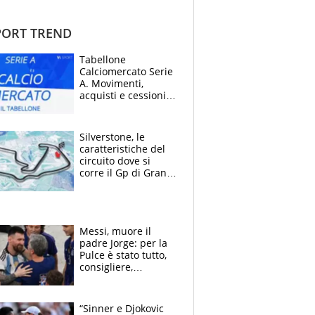
ORT TREND
Tabellone
Calciomercato Serie
A. Movimenti,
acquisti e cessioni:
estate 2026-27
Silverstone, le
caratteristiche del
circuito dove si
corre il Gp di Gran
Bretagna del
Motomondiale
Messi, muore il
padre Jorge: per la
Pulce è stato tutto,
consigliere,
manager, amico e
capofamiglia
“Sinner e Djokovic