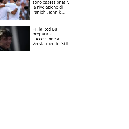
sono ossessionati”,
la rivelazione di
Panichi. Jannik,
ansia per il
ginocchio e il rischio
agli US Open
F1, la Red Bull
prepara la
successione a
Verstappen in “stile
Antonelli”. Colapinto
derubato, che
attacco all’Italia