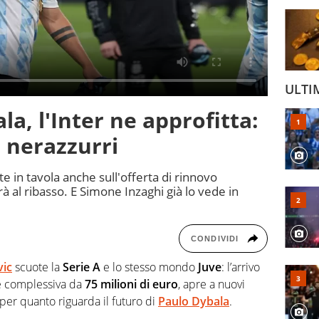
ULTI
la, l'Inter ne approfitta:
 nerazzurri
te in tavola anche sull'offerta di rinnovo
rà al ribasso. E Simone Inzaghi già lo vede in
CONDIVIDI
vic
scuote la
Serie A
e lo stesso mondo
Juve
: l’arrivo
ne complessiva da
75 milioni di euro
, apre a nuovi
per quanto riguarda il futuro di
Paulo Dybala
.