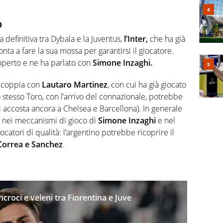
o
 definitiva tra Dybala e la Juventus,
l’Inter,
che ha già
onta a fare la sua mossa per garantirsi il giocatore.
coperto e ne ha parlato con
Simone Inzaghi.
e coppia con
Lautaro Martinez
, con cui ha già giocato
o stesso Toro, con l’arrivo del connazionale, potrebbe
si accosta ancora a Chelsea e Barcellona). In generale
ne nei meccanismi di gioco di
Simone Inzaghi
e nel
catori di qualità: l’argentino potrebbe ricoprire il
Correa e Sanchez
.
croci e veleni tra Fiorentina e Juve