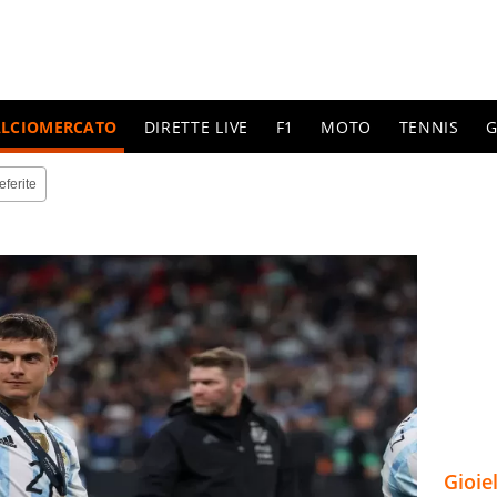
ALCIOMERCATO
DIRETTE LIVE
F1
MOTO
TENNIS
G
eferite
Gioie