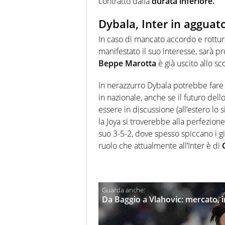
contratto dalla
durata inferiore.
Dybala, Inter in agguat
In caso di mancato accordo e rottura
manifestato il suo interesse, sarà pr
Beppe Marotta
è già uscito allo s
In nerazzurro Dybala potrebbe far
in nazionale, anche se il futuro dell
essere in discussione (all’estero lo 
la Joya si troverebbe alla perfezio
suo 3-5-2, dove spesso spiccano i gio
ruolo che attualmente all’Inter è di
Da Baggio a Vlahovic: mercato, in