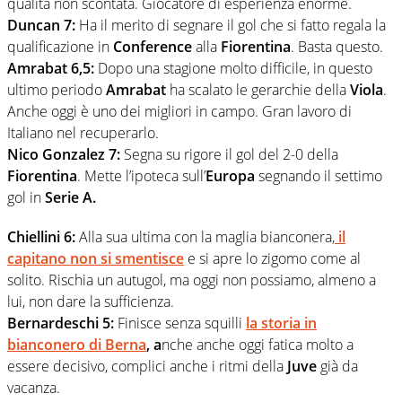
qualità non scontata. Giocatore di esperienza enorme.
Duncan 7:
Ha il merito di segnare il gol che si fatto regala la
qualificazione in
Conference
alla
Fiorentina
. Basta questo.
Amrabat 6,5:
Dopo una stagione molto difficile, in questo
ultimo periodo
Amrabat
ha scalato le gerarchie della
Viola
.
Anche oggi è uno dei migliori in campo. Gran lavoro di
Italiano nel recuperarlo.
Nico Gonzalez 7:
Segna su rigore il gol del 2-0 della
Fiorentina
. Mette l’ipoteca sull’
Europa
segnando il settimo
gol in
Serie A.
Chiellini 6:
Alla sua ultima con la maglia bianconera,
il
capitano non si smentisce
e si apre lo zigomo come al
solito. Rischia un autugol, ma oggi non possiamo, almeno a
lui, non dare la sufficienza.
Bernardeschi 5:
Finisce senza squilli
la storia in
bianconero di
Berna
, a
nche anche oggi fatica molto a
essere decisivo, complici anche i ritmi della
Juve
già da
vacanza.