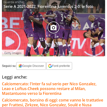
Serie A 2021-2022, Fiorentina-Juventus 2-0: le foto
Getty Images
Seguici su:
Google Discover
Fonti preferite
Leggi anche:
Calciomercato: l'Inter fa sul serio per Nico Gonzalez,
Leao e Loftus-Cheek possono restare al Milan,
Mastantuono verso la Fiorentina
Calciomercato, borsino di oggi: come vanno le trattative
per Frattesi, Zirkzee, Nico Gonzalez, Soulé e Nusa