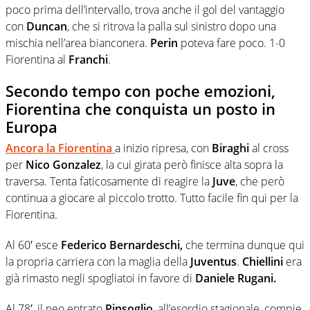
poco prima dell’intervallo, trova anche il gol del vantaggio
con
Duncan
, che si ritrova la palla sul sinistro dopo una
mischia nell’area bianconera.
Perin
poteva fare poco. 1-0
Fiorentina al
Franchi
.
Secondo tempo con poche emozioni,
Fiorentina che conquista un posto in
Europa
Ancora la
Fiorentina
a inizio ripresa, con
Biraghi
al cross
per
Nico Gonzalez
, la cui girata però finisce alta sopra la
traversa. Tenta faticosamente di reagire la
Juve
, che però
continua a giocare al piccolo trotto. Tutto facile fin qui per la
Fiorentina.
Al 60′ esce
Federico Bernardeschi,
che termina dunque qui
la propria carriera con la maglia della
Juventus
.
Chiellini
era
già rimasto negli spogliatoi in favore di
Daniele Rugani.
Al 78′, il neo entrato
Pinsoglio
, all’esordio stagionale, compie