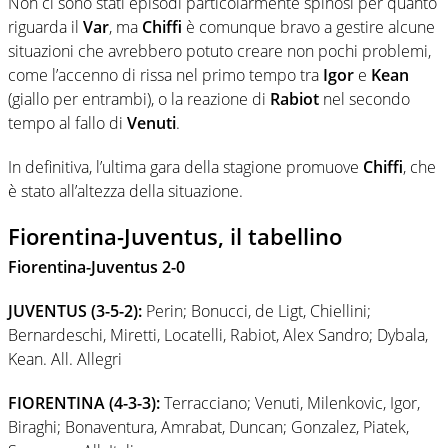
Non ci sono stati episodi particolarmente spinosi per quanto
riguarda il
Var
, ma
Chiffi
è comunque bravo a gestire alcune
situazioni che avrebbero potuto creare non pochi problemi,
come l’accenno di rissa nel primo tempo tra
Igor
e
Kean
(giallo per entrambi), o la reazione di
Rabiot
nel secondo
tempo al fallo di
Venuti
.
In definitiva, l’ultima gara della stagione promuove
Chiffi
, che
è stato all’altezza della situazione.
Fiorentina-Juventus, il tabellino
Fiorentina-Juventus 2-0
JUVENTUS (3-5-2):
Perin; Bonucci, de Ligt, Chiellini;
Bernardeschi, Miretti, Locatelli, Rabiot, Alex Sandro; Dybala,
Kean. All. Allegri
FIORENTINA (4-3-3):
Terracciano; Venuti, Milenkovic, Igor,
Biraghi; Bonaventura, Amrabat, Duncan; Gonzalez, Piatek,