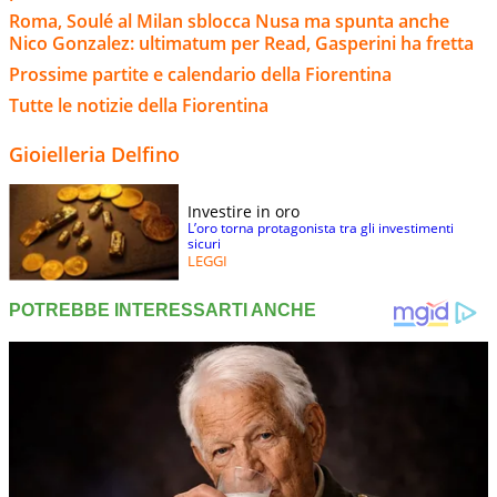
Roma, Soulé al Milan sblocca Nusa ma spunta anche
Nico Gonzalez: ultimatum per Read, Gasperini ha fretta
Prossime partite e calendario della Fiorentina
Tutte le notizie della Fiorentina
Gioielleria Delfino
Investire in oro
L’oro torna protagonista tra gli investimenti
sicuri
LEGGI