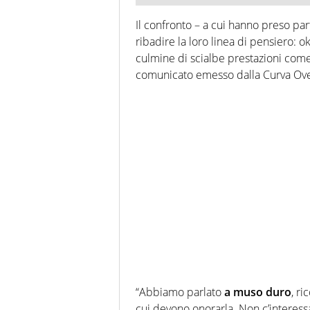
Il confronto – a cui hanno preso part
ribadire la loro linea di pensiero: o
culmine di scialbe prestazioni come 
comunicato emesso dalla Curva Ove
“Abbiamo parlato
a muso duro
, ri
cui devono onorarla. Non c’interess