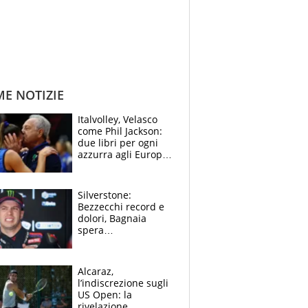
ME NOTIZIE
Italvolley, Velasco
come Phil Jackson:
due libri per ogni
azzurra agli Europei.
Quello per Sylla è
“geniale”
Silverstone:
Bezzecchi record e
dolori, Bagnaia
spera
nell'antidolorifico,
Marquez si tira fuori
e vota Aprilia
Alcaraz,
l’indiscrezione sugli
US Open: la
rivelazione