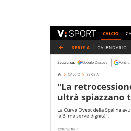
CALCIO
C
SERIE A
CALENDARIO
Seguici su:
Google Discover
Fonti pr
CALCIO
SERIE A
"La retrocessione
ultrà spiazzano t
La Curva Ovest della Spal ha avu
la B, ma serve dignità".
12/07/20 09:51