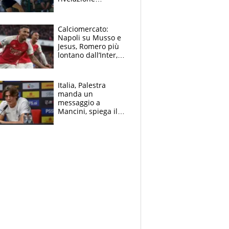
dell’amico
giornalista e il piano
B. Rune verso la
Calciomercato:
rinuncia
Napoli su Musso e
Jesus, Romero più
lontano dall’Inter,
delirio Mastantuono,
Juve su Trubin. Il
tabellone
Italia, Palestra
manda un
messaggio a
Mancini, spiega il
motivo del no
all’Inter e lancia
l'alleanza con
Donnarumma