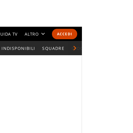
UIDA TV
ALTRO
ACCEDI
INDISPONIBILI
CALENDARI E CLASSIFICHE
SQUADRE
GIOCATORI SERIE A
ALTRI SPORT
MONDIALI 2026
OLIMPIADI
GOSSIP
LIFESTYLE