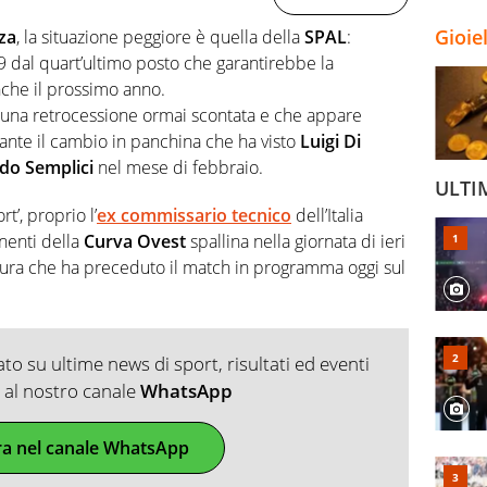
Gioie
za
, la situazione peggiore è quella della
SPAL
:
 -9 dal quart’ultimo posto che garantirebbe la
che il prossimo anno.
 una retrocessione ormai scontata e che appare
ante il cambio in panchina che ha visto
Luigi Di
do Semplici
nel mese di febbraio.
ULTI
t’, proprio l’
ex commissario tecnico
dell’Italia
nenti della
Curva Ovest
spallina nella giornata di ieri
nitura che ha preceduto il match in programma oggi sul
o su ultime news di sport, risultati ed eventi
ti al nostro canale
WhatsApp
ra nel canale WhatsApp