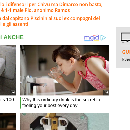
o i difensori per Chivu ma Dimarco non basta,
 è 1-1 male Pio, anonimo Ramos
a dal capitano Piscinin ai suoi ex compagni del
i e gli assenti
GUI
Even