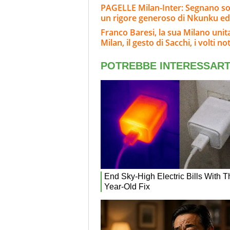
PAGELLE Milan-Inter: Segnano sol
un rigore generoso di Nkunku ed
Franco Baresi, la sua Milano unit
Milan, il gesto di Sacchi, i volti not