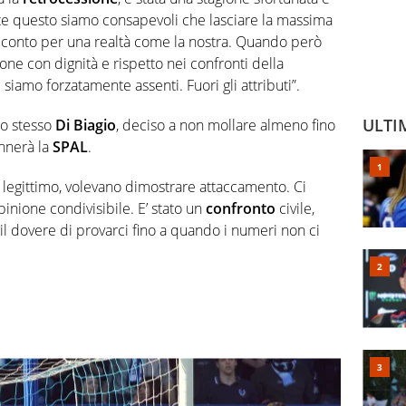
nte questo siamo consapevoli che lasciare la massima
n conto per una realtà come la nostra. Quando però
one con dignità e rispetto nei confronti della
 siamo forzatamente assenti. Fuori gli attributi”.
ULTI
lo stesso
Di Biagio
, deciso a non mollare almeno fino
nnerà la
SPAL
.
ro legittimo, volevano dimostrare attaccamento. Ci
inione condivisibile. E’ stato un
confronto
civile,
 il dovere di provarci fino a quando i numeri non ci