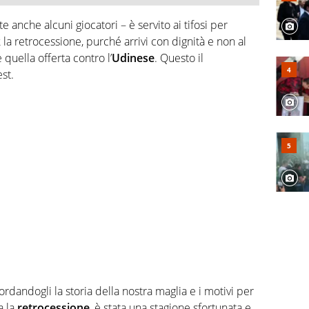
e anche alcuni giocatori – è servito ai tifosi per
k la retrocessione, purché arrivi con dignità e non al
quella offerta contro l’
Udinese
. Questo il
st.
cordandogli la storia della nostra maglia e i motivi per
a la
retrocessione
, è stata una stagione sfortunata e