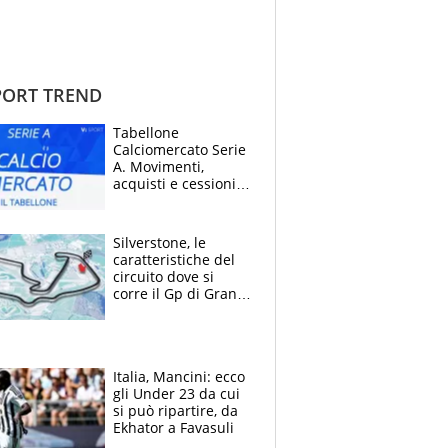
ORT TREND
Tabellone
Calciomercato Serie
A. Movimenti,
acquisti e cessioni:
estate 2026-27
Silverstone, le
caratteristiche del
circuito dove si
corre il Gp di Gran
Bretagna del
Motomondiale
Italia, Mancini: ecco
gli Under 23 da cui
si può ripartire, da
Ekhator a Favasuli