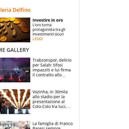
STORIE
lleria Delfino
SPECIALI
Investire in oro
L’oro torna
ESPERTI
protagonista tra gli
investimenti sicuri
LEGGI
CONTATTI
ME GALLERY
Trabzonspor, delirio
per Salah: tifosi
impazziti e lui firma
il contratto allo
stadio
Vozinha, in 30mila
allo stadio per la
presentazione al
Colo-Colo tra luci,
spettacolo, elicotteri
e paracadutisti
La famiglia di Franco
Baresi sempre