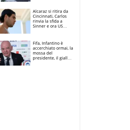
Alcaraz si ritira da
Cincinnati, Carlos
rinvia la sfida a
Sinner e ora US
Open di nuovo a
rischio
Fifa, Infantino è
accerchiato ormai, la
mossa del
presidente, il giallo
dimissioni e la verità
sulla telefonata a
Trump