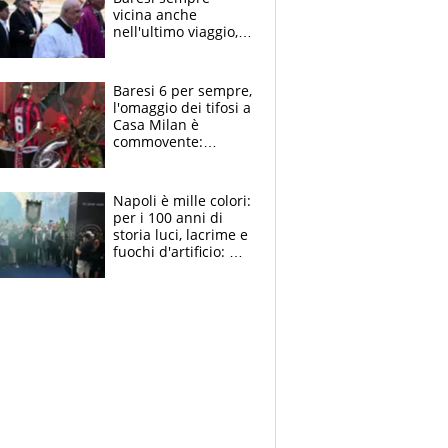
vicina anche
nell'ultimo viaggio,
la moglie Maura, i
figli e i suoi cari
circondati
Baresi 6 per sempre,
dall'affetto dei tifosi
l'omaggio dei tifosi a
Casa Milan è
commovente:
maglie, bandiere,
sciarpe, lacrime e
bigliettini
Napoli è mille colori:
per i 100 anni di
storia luci, lacrime e
fuochi d'artificio: De
Laurentiis salta al
coro anti-Juve