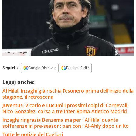
Getty Images
Seguici su:
Google Discover
Fonti preferite
Leggi anche:
Al Hilal, Inzaghi già rischia l’esonero prima dell’inizio della
stagione, il retroscena
Juventus, Vicario e Lucumì i prossimi colpi di Carnevali:
Nico Gonzalez, corsa a tre Inter-Roma-Atletico Madrid
Inzaghi ringrazia Benzema ma per l'Al Hilal quante
sofferenze in pre-season: pari con l'Al-Ahly dopo un ko
Tutte le notizie del Cagliari