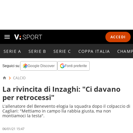
ACCEDI
SERIE A
SERIE B
SERIE C
COPPA ITALIA
CHAMP
Seguici su:
Google Discover
Fonti preferite
CALCIO
La rivincita di Inzaghi: "Ci davano
per retrocessi"
L'allenatore del Benevento elogia la squadra dopo il colpaccio di
Cagliari: "Mettiamo in campo lla rabbia giusta, ma non
montiamoci la testa".
06/01/21 15:47