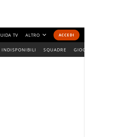
UIDA TV
ALTRO
ACCEDI
INDISPONIBILI
CALENDARI E CLASSIFICHE
SQUADRE
GIOCATORI SERIE A
ALTRI SPORT
MONDIALI 2026
OLIMPIADI
GOSSIP
LIFESTYLE