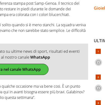
onferenza stampa post Samp-Genoa. Il tecnico del
Gioie
ito restare in piedi durante le domande dei
tampa era colorata con i colori blucerchiati.
di solito quando si è meno stanchi. La squadra veniva
evamo che non sarebbe stato semplice. Le difficoltà
ULTI
o su ultime news di sport, risultati ed eventi
ti al nostro canale
WhatsApp
ra nel canale WhatsApp
qualche occasione ma va bene cosi. È un punto
a qui in avanti bisogna essere più bravi. Galabinov?
lio questa settimana”.