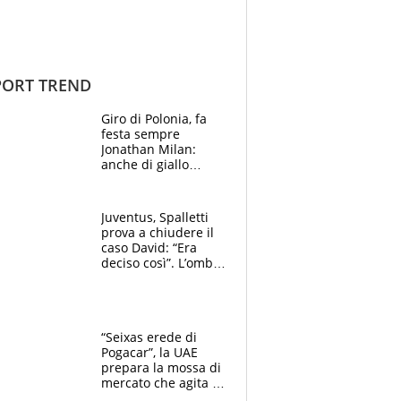
ORT TREND
Giro di Polonia, fa
festa sempre
Jonathan Milan:
anche di giallo
vestito, il friulano
non ha rivali (bene
Malucelli, terzo)
Juventus, Spalletti
prova a chiudere il
caso David: “Era
deciso così”. L’ombra
di Zirkzee e la
sentenza dei tifosi
“Seixas erede di
Pogacar”, la UAE
prepara la mossa di
mercato che agita la
Francia. Ciccone,