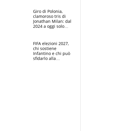
che beffa alla Vuelta
a Burgos
Giro di Polonia,
clamoroso tris di
Jonathan Milan: dal
2024 a oggi solo
Pogacar ha vinto più
di lui. Bene Romele
e Skerl
FIFA elezioni 2027,
chi sostiene
Infantino e chi può
sfidarlo alla
presidenza: la
nuova geografia del
calcio