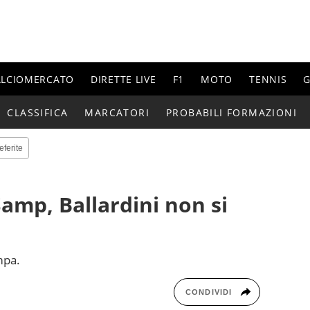
ALCIOMERCATO
DIRETTE LIVE
F1
MOTO
TENNIS
G
CLASSIFICA
MARCATORI
PROBABILI FORMAZIONI
eferite
Samp, Ballardini non si
mpa.
CONDIVIDI