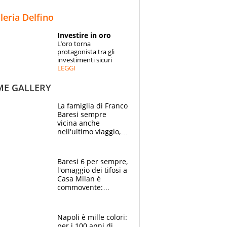
STORIE
lleria Delfino
SPECIALI
Investire in oro
L’oro torna
ESPERTI
protagonista tra gli
investimenti sicuri
LEGGI
CONTATTI
ME GALLERY
La famiglia di Franco
Baresi sempre
vicina anche
nell'ultimo viaggio,
la moglie Maura, i
figli e i suoi cari
circondati
Baresi 6 per sempre,
dall'affetto dei tifosi
l'omaggio dei tifosi a
Casa Milan è
commovente:
maglie, bandiere,
sciarpe, lacrime e
bigliettini
Napoli è mille colori:
per i 100 anni di