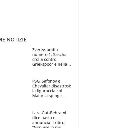
ME NOTIZIE
Zverev, addio
numero 1: Sascha
crolla contro
Griekspoor e nella
sfida a due con
Sinner si conferma
terzo. Quanti malori
PSG, Safonov e
a Montreal
Chevalier disastrosi:
la figuraccia col
Maiorca spinge
Suzuki da Luis
Enrique, Juve a
rischio beffa
Lara Gut-Behrami
dice basta e
annuncia il ritiro:
“Non voglio più