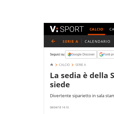
CALCIO
C
SERIE A
CALENDARIO
Seguici su:
Google Discover
Fonti pr
CALCIO
SERIE A
La sedia è della 
siede
Divertente siparietto in sala sta
08/04/18 14:10