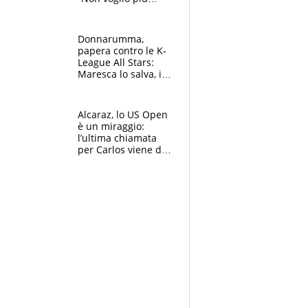
gareggiare”. Visita
decisiva per
Brignone
Donnarumma,
papera contro le K-
League All Stars:
Maresca lo salva, i
tifosi del City lo
attaccano
Alcaraz, lo US Open
è un miraggio:
l’ultima chiamata
per Carlos viene da
New York e
potrebbe
coinvolgere Serena
Williams