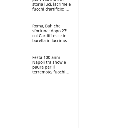
storia luci, lacrime e
fuochi d'artificio: De
Laurentiis salta al
coro anti-Juve
Roma, Bah che
sfortuna: dopo 27'
col Cardiff esce in
barella in lacrime,
Dybala rigore da
schiaffi, i giallorossi
prendono 3 gol in
Festa 100 anni
45'
Napoli tra show e
paura per il
terremoto, fuochi
d'artificio e
polemiche: andava
fermato