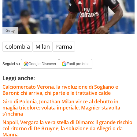
Getty
Colombia
Milan
Parma
Seguici su:
Google Discover
Fonti preferite
Leggi anche:
Calciomercato Verona, la rivoluzione di Sogliano e
Baroni: chi arriva, chi parte e le trattative calde
Giro di Polonia, Jonathan Milan vince al debutto in
maglia tricolore: volata imperiale, Magnier stavolta
s'inchina
Napoli, Vergara la vera stella di Dimaro: il grande rischio
col ritorno di De Bruyne, la soluzione da Allegri o da
Manna