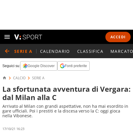
ACCEDI
SERIE A
CALENDARIO
CLASSIFICA
MARCATO
Seguici su:
Google Discover
Fonti preferite
CALCIO
SERIE A
La sfortunata avventura di Vergara:
dal Milan alla C
Arrivato al Milan con grandi aspettative, non ha mai esordito in
gare ufficiali. Poi i prestiti e la discesa verso la C: oggi gioca
nella Vibonese.
17/10/21 16:23