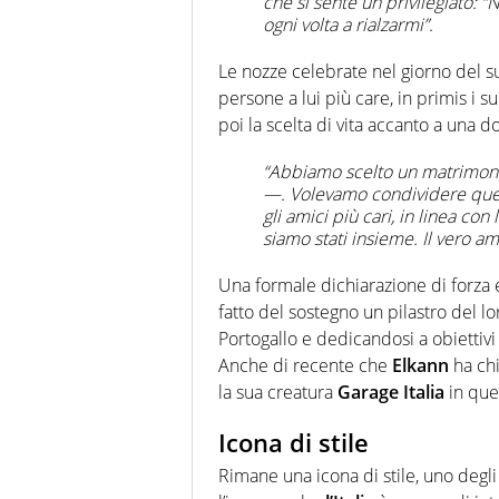
che si sente un privilegiato: “
ogni volta a rialzarmi”.
Le nozze celebrate nel giorno del 
persone a lui più care, in primis i su
poi la scelta di vita accanto a una 
“Abbiamo scelto un matrimonio
—. Volevamo condividere quest
gli amici più cari, in linea c
siamo stati insieme. Il vero am
Una formale dichiarazione di forza 
fatto del sostegno un pilastro del lo
Portogallo e dedicandosi a obiettivi
Anche di recente che
Elkann
ha chi
la sua creatura
Garage Italia
in ques
Icona di stile
Rimane una icona di stile, uno degli 