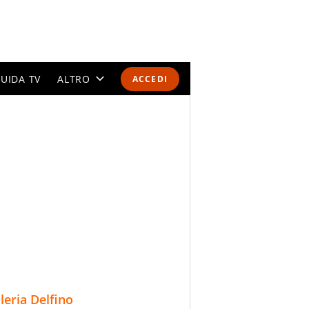
UIDA TV
ALTRO
ACCEDI
CALENDARI E CLASSIFICHE
ALTRI SPORT
MONDIALI 2026
OLIMPIADI
GOSSIP
LIFESTYLE
lleria Delfino