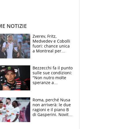
ME NOTIZIE
Zverev, Fritz,
Medvedev e Cobolli
fuori: chance unica
a Montreal per
Musetti, Jodar e
Fonseca. Sascha
attacca le palline
Bezzecchi fa il punto
sulle sue condizioni:
"Non nutro molte
speranze a
Silverstone". Ma
promette battaglia
da Aragon
Roma, perché Nusa
non arriverà: le due
ragioni e il piano B
di Gasperini. Novità
su Pellegrini e
Cacciamani