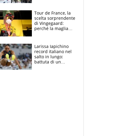
rito della Norvegia
di Haaland e
compagni
Tour de France, la
scelta sorprendente
di Vingegaard:
perché la maglia
gialla indossa la
mascherina, il
rischio da evitare
Larissa Iapichino
record italiano nel
salto in lungo:
battuta di un
centimetro mamma
Fiona May