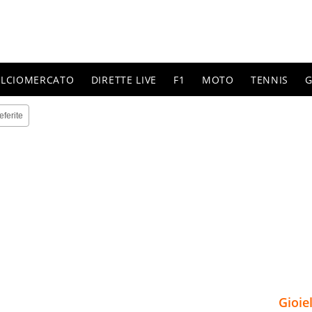
ALCIOMERCATO
DIRETTE LIVE
F1
MOTO
TENNIS
G
eferite
Gioie