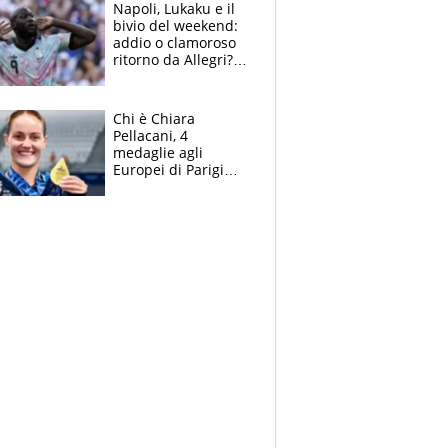
Napoli, Lukaku e il
bivio del weekend:
addio o clamoroso
ritorno da Allegri?
Gli scenari
Chi è Chiara
Pellacani, 4
medaglie agli
Europei di Parigi
2026, papà
Giampaolo
giornalista, mamma
insegnante e il
fratello calciatore