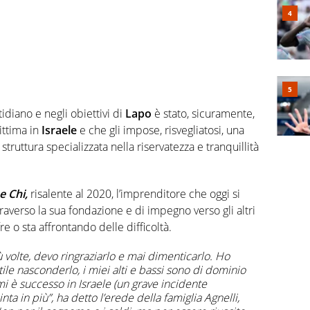
diano e negli obiettivi di
Lapo
è stato, sicuramente,
ittima in
Israele
e che gli impose, risvegliatosi, una
 struttura specializzata nella riservatezza e tranquillità
 Chi,
risalente al 2020, l’imprenditore che oggi si
traverso la sua fondazione e di impegno verso gli altri
re o sta affrontando delle difficoltà.
ù volte, devo ringraziarlo e mai dimenticarlo. Ho
ile nasconderlo, i miei alti e bassi sono di dominio
i è successo in Israele (un grave incidente
nta in più”, ha detto l’erede della famiglia Agnelli,