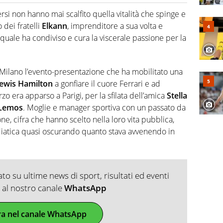
2007, scrive per curiosità personale e necessità:
 e dei suoi protagonisti, concedendosi innocenti evasioni
ersi non hanno mai scalfito quella vitalità che spinge e
format. Un tempo ala destra, oggi si sente a suo agio nel
 dei fratelli
Elkann
, imprenditore a sua volta e
fica riservata dei migliori 5 calciatori di sempre.
 quale ha condiviso e cura la viscerale passione per la
 Milano l’evento-presentazione che ha mobilitato una
Lewis Hamilton
a gonfiare il cuore Ferrari e ad
zo era apparso a Parigi, per la sfilata dell’amica
Stella
 Lemos
. Moglie e manager sportiva con un passato da
ne, cifra che hanno scelto nella loro vita pubblica,
iatica quasi oscurando quanto stava avvenendo in
o su ultime news di sport, risultati ed eventi
ti al nostro canale
WhatsApp
ra nel canale WhatsApp