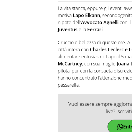
Giornalista professionista dal 
soprattutto di calcio, di sport
La vita stanca, eppure gli eventi avv
nell'ambito della creazione di 
motiva
Lapo Elkann
, secondogenito
ruolo di libero. Cura una classi
nipote dell’
Avvocato Agnelli
con il
Juventus
e la
Ferrari
.
Cruccio e bellezza di queste ore. A
città intera con
Charles Leclerc e 
alimentare entusiasmi. Lapo il 5 mar
McCartney
, con sua moglie
Joana
pilota, pur con la consueta discrezio
hanno concentrato l’attenzione med
passarella.
Vuoi essere sempre aggiornat
live? Iscrivi
Ent