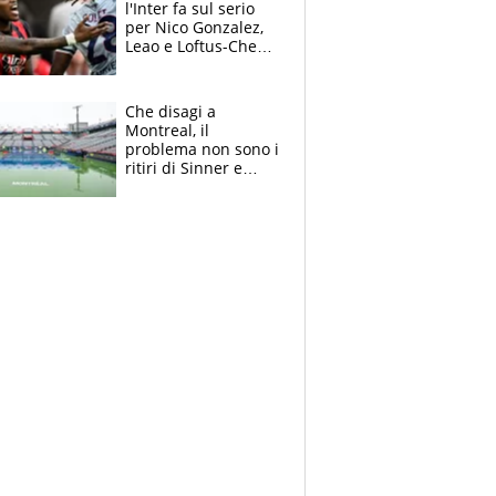
l'Inter fa sul serio
per Nico Gonzalez,
Leao e Loftus-Cheek
possono restare al
Milan, Mastantuono
verso la Fiorentina
Che disagi a
Montreal, il
problema non sono i
ritiri di Sinner e
Djokovic: Bertolucci
propone un
ultimatum ai
Masters 1000