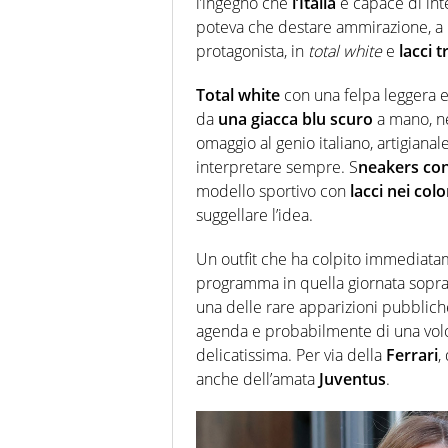
l’ingegno che
l’Italia
è capace di int
poteva che destare ammirazione, a
protagonista, in
total white
e
lacci 
Total white
con una felpa leggera e 
da
una giacca blu scuro
a mano, ne
omaggio al genio italiano, artigian
interpretare sempre. S
neakers con 
modello sportivo con
lacci nei colo
suggellare l’idea.
Un outfit che ha colpito immediatame
programma in quella giornata sopratt
una delle rare apparizioni pubbliche
agenda e probabilmente di una volon
delicatissima. Per via della
Ferrari
,
anche dell’amata
Juventus
.