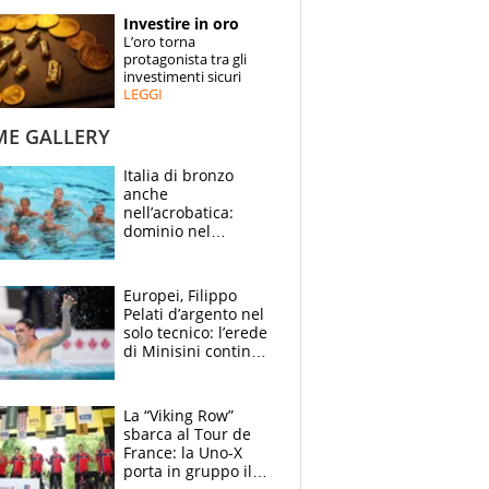
STORIE
Investire in oro
L’oro torna
SPECIALI
protagonista tra gli
investimenti sicuri
LEGGI
ESPERTI
ME GALLERY
CONTATTI
Italia di bronzo
anche
nell’acrobatica:
dominio nel
medagliere, ora
tocca a Ceccon, Curti
e compagni
Europei, Filippo
continuare
Pelati d’argento nel
solo tecnico: l’erede
di Minisini continua
a stupire, Los
Angeles è già nel
mirino
La “Viking Row”
sbarca al Tour de
France: la Uno-X
porta in gruppo il