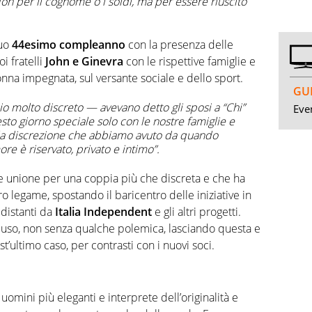
Non per il cognome o i soldi, ma per essere riuscito
suo
44esimo compleanno
con la presenza delle
oi fratelli
John e Ginevra
con le rispettive famiglie e
donna impegnata, sul versante sociale e dello sport.
GUI
 molto discreto — avevano detto gli sposi a “Chi”
Even
o giorno speciale solo con le nostre famiglie e
on la discrezione che abbiamo avuto da quando
ore è riservato, privato e intimo”.
e unione per una coppia più che discreta e che ha
ro legame, spostando il baricentro delle iniziative in
 distanti da
Italia Independent
e gli altri progetti.
uso, non senza qualche polemica, lasciando questa e
t’ultimo caso, per contrasti con i nuovi soci.
uomini più eleganti e interprete dell’originalità e