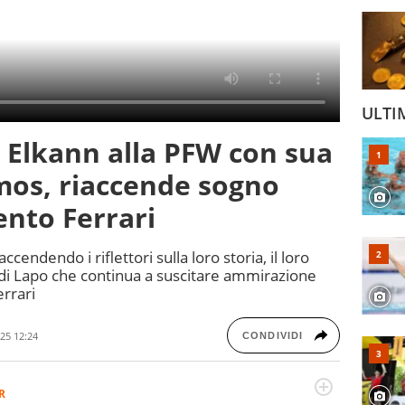
ULTI
o Elkann alla PFW con sua
mos, riaccende sogno
ento Ferrari
ccendendo i riflettori sulla loro storia, il loro
e di Lapo che continua a suscitare ammirazione
errari
25 12:24
CONDIVIDI
R