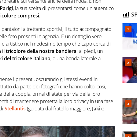
erpretare sul versante anche della moda. E non
Parigi
, la sua scelta di presentarsi come un autentico
SP
tricolore compresi.
pantaloni altrettanto sportivi, il tutto accompagnato
lle foto presenti in agenzia. E un dettaglio vero
ale e artistico nel medesimo tempo che Lapo cerca di
il tricolore della nostra bandiera
: ai piedi, un
ri del tricolore italiano
, e una banda laterale a
nte i presenti, oscurando gli stessi eventi in
utto da parte dei fotografi che hanno colto, così,
 della coppia, ormai dilatate per via della loro
tà di mantenere protetta la loro privacy in una fase
 di
Stellantis
(guidata dal fratello maggiore,
Jaki
)e