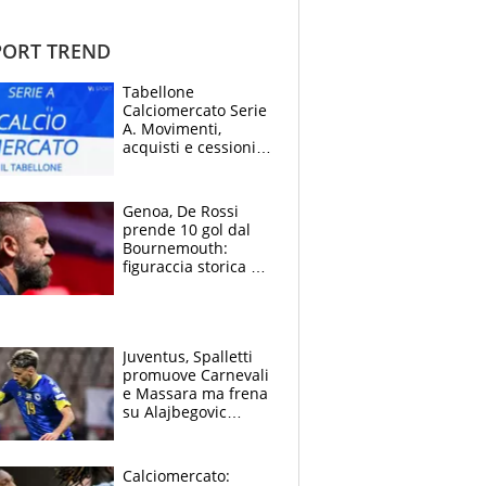
ORT TREND
Tabellone
Calciomercato Serie
A. Movimenti,
acquisti e cessioni:
estate 2026-27
Genoa, De Rossi
prende 10 gol dal
Bournemouth:
figuraccia storica ed
è allarme per il
mercato di Lopez
Juventus, Spalletti
promuove Carnevali
e Massara ma frena
su Alajbegovic
titolare: il punto
sull’infortunio di
Yildiz
Calciomercato: