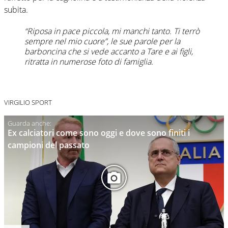
subita.
“Riposa in pace piccola, mi manchi tanto. Ti terrò
sempre nel mio cuore”, le sue parole per la
barboncina che si vede accanto a Tare e ai figli,
ritratta in numerose foto di famiglia.
VIRGILIO SPORT
Ex calciatori come sono oggi e dove sono finiti i
campioni del passato