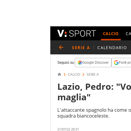
CALCIO
C
SERIE A
CALENDARIO
Seguici su:
Google Discover
Fonti pr
CALCIO
SERIE A
Lazio, Pedro: "V
maglia"
L'attaccante spagnolo ha come ob
squadra biancoceleste.
21/07/22 20:31