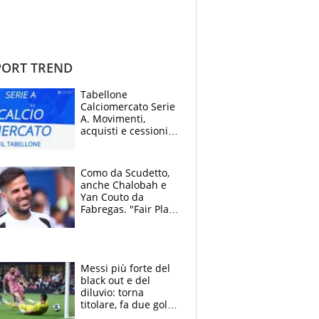
ORT TREND
Tabellone
Calciomercato Serie
A. Movimenti,
acquisti e cessioni:
estate 2026-27
Como da Scudetto,
anche Chalobah e
Yan Couto da
Fabregas. "Fair Play
Finanziario?
Pagheremo la
multa"
Messi più forte del
black out e del
diluvio: torna
titolare, fa due gol e
un assist e trascina