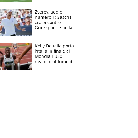
l'Inter Miami, altro
che ritiro
Zverev, addio
numero 1: Sascha
crolla contro
Griekspoor e nella
sfida a due con
Sinner si conferma
terzo. Quanti malori
Kelly Doualla porta
a Montreal
l'Italia in finale ai
Mondiali U20,
neanche il fumo di
un incendio la frena
sui 100 metri