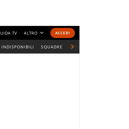
UIDA TV
ALTRO
ACCEDI
INDISPONIBILI
CALENDARI E CLASSIFICHE
SQUADRE
GIOCATORI SERIE A
ALTRI SPORT
MONDIALI 2026
OLIMPIADI
GOSSIP
LIFESTYLE