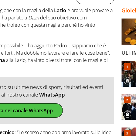
Gioie
agione con la maglia della
Lazio
e ora vuole provare a
o
ha parlato a
Dazn
del suo obiettivo con i
he trofeo con questa maglia perché ho vinto
impossibile – ha aggiunto Pedro -, sappiamo che è
ULTI
re forti. Ma dobbiamo lavorare e fare le cose bene”.
ma
alla Lazio, ha vinto diversi trofei con le maglie di
o su ultime news di sport, risultati ed eventi
ti al nostro canale
WhatsApp
ra nel canale WhatsApp
tecnico
: “Lo scorso anno abbiamo lavorato sulle idee