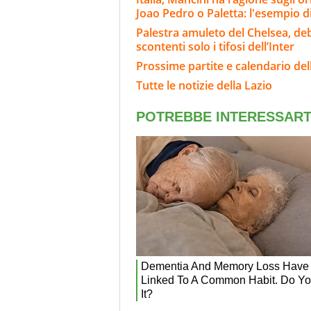
Joao Pedro o Paletta: l'esempio d
Palestra amuleto del Chelsea, deb
scontenti solo i tifosi dell’Inter
Prossime partite e calendario del
Tutte le notizie della Lazio