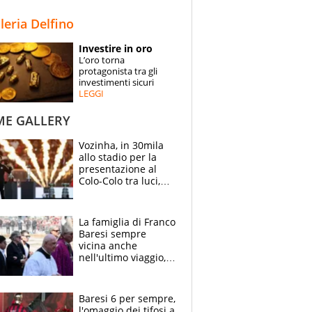
STORIE
lleria Delfino
SPECIALI
Investire in oro
L’oro torna
ESPERTI
protagonista tra gli
investimenti sicuri
LEGGI
CONTATTI
ME GALLERY
Vozinha, in 30mila
allo stadio per la
presentazione al
Colo-Colo tra luci,
spettacolo, elicotteri
e paracadutisti
La famiglia di Franco
Baresi sempre
vicina anche
nell'ultimo viaggio,
la moglie Maura, i
figli e i suoi cari
circondati
Baresi 6 per sempre,
dall'affetto dei tifosi
l'omaggio dei tifosi a