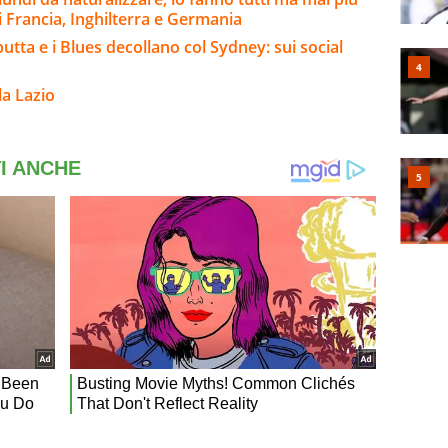
i Francia, Inghilterra e Germania
utta e i Blues decollano col Sydney: sui social
la Lazio