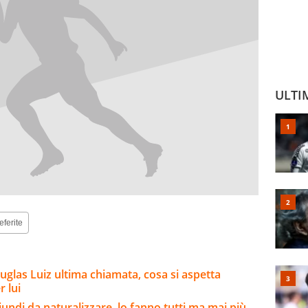
ULTI
eferite
uglas Luiz ultima chiamata, cosa si aspetta
 lui
riundi da naturalizzare, lo fanno tutti ma mai più