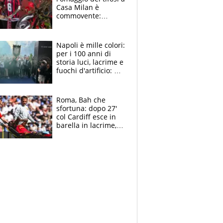
Casa Milan è
commovente:
maglie, bandiere,
sciarpe, lacrime e
bigliettini
Napoli è mille colori:
per i 100 anni di
storia luci, lacrime e
fuochi d'artificio: De
Laurentiis salta al
coro anti-Juve
Roma, Bah che
sfortuna: dopo 27'
col Cardiff esce in
barella in lacrime,
Dybala rigore da
schiaffi, i giallorossi
prendono 3 gol in
45'