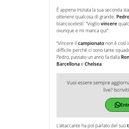
È appena iniziata la sua seconda st
ottenere qualcosa di grande.
Pedr
biancocelesti: “Voglio
vincere
qualc
ovunque e mi manca qui”.
“Vincere il
campionato
non è così 
difficile perché ci sono tante squad
Pedro, passato un anno fa dalla
Ro
Barcellona
e
Chelsea
.
Vuoi essere sempre aggiornat
live? Iscrivi
Ent
L’attaccante ha poi parlato del suo