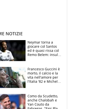
ME NOTIZIE
Neymar torna a
giocare col Santos
ed è quasi rissa col
Remo Belem: insulti
e provocazioni, tifosi
inferociti
Francesco Guccini è
morto, il calcio e la
vita nell'amore per
l'Italia '82 e Michel
Platini: tifoso
anomalo di Pistoiese
e Juventus
Como da Scudetto,
anche Chalobah e
Yan Couto da
Fabregas. "Fair Play