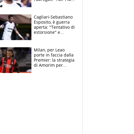
Finanziario?
Pagheremo la
multa"
Cagliari-Sebastiano
Esposito, è guerra
aperta: "Tentativo di
estorsione" e
"certificato medico
imbarazzante"
Milan, per Leao
porte in faccia dalla
Premier: la strategia
di Amorim per
recuperarlo e il
grazie ad Allegri
dopo il derby