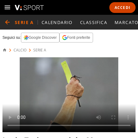
ACCEDI
SERIE A
CALENDARIO
CLASSIFICA
MARCATO
Seguici su:
Google Discover
Fonti preferite
CALCIO
SERIE A