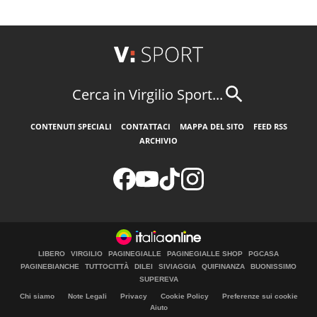
Cerca in Virgilio Sport...
CONTENUTI SPECIALI
CONTATTACI
MAPPA DEL SITO
FEED RSS
ARCHIVIO
LIBERO
VIRGILIO
PAGINEGIALLE
PAGINEGIALLE SHOP
PGCASA
PAGINEBIANCHE
TUTTOCITTÀ
DILEI
SIVIAGGIA
QUIFINANZA
BUONISSIMO
SUPEREVA
Chi siamo
Note Legali
Privacy
Cookie Policy
Preferenze sui cookie
Aiuto