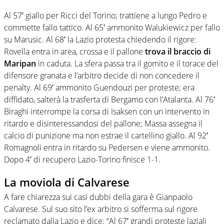
Al 57′ giallo per Ricci del Torino; trattiene a lungo Pedro e
commette fallo tattico. Al 65′ ammonito Walukiewicz per fallo
su Marusic. Al 68′ la Lazio protesta chiedendo il rigore:
Rovella entra in area, crossa e il pallone
trova il braccio di
Maripan
in caduta. La sfera passa tra il gomito e il torace del
difensore granata e l’arbitro decide di non concedere il
penalty. Al 69′ ammonito Guendouzi per proteste; era
diffidato, salterà la trasferta di Bergamo con l’Atalanta. Al 76′
Biraghi interrompe la corsa di Isaksen con un intervento in
ritardo e disinteressandosi del pallone; Massa assegna il
calcio di punizione ma non estrae il cartellino giallo. Al 92′
Romagnoli entra in ritardo su Pedersen e viene ammonito.
Dopo 4′ di recupero Lazio-Torino finisce 1-1.
La moviola di Calvarese
A fare chiarezza sui casi dubbi della gara è Gianpaolo
Calvarese. Sul suo sito l’ex arbitro si sofferma sul rigore
reclamato dalla Lazio e dice: “Al 67′ grandi proteste laziali