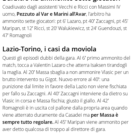
Coadiuvato dagli assistenti Vecchi e Ricci con Massimi IV
uomo,
Pezzuto al Var e Marini all’Avar
, l’arbitro ha
ammonito sette giocatori: pt 6’ Lazaro, pt 40′ Zaccagni, pt 45’
Maripan, st 12′ Ricci, st 20’ Walukiewicz, st 24’ Guendouzi, st
47’ Romagnoli
Lazio-Torino, i casi da moviola
Questi gli episodi dubbi della gara. Al 6′ primo ammonito del
match, tocca a Valentin Lazaro che atterra Isaksen tirandogli
la maglia. Al 20′ Massa sbaglia a non ammonire Vlasic per un
brutto intervento su Gigot. Nuovo errore al 40′: una
punizione dal limite in favore della Lazio non viene fischiata
per fallo su Zaccagni. Al 40′ Zaccagni interviene da dietro su
Vlasic in corsa e Massa fischia; giusto il giallo. Al 42′
Romagnoli è in uscita col pallone dalla propria area quando
viene atterrato duramente da Casadei ma
per Massa è
sempre tutto regolare.
Al 45′ Maripan viene ammonito per
aver detto qualcosa di troppo al direttore di gara.