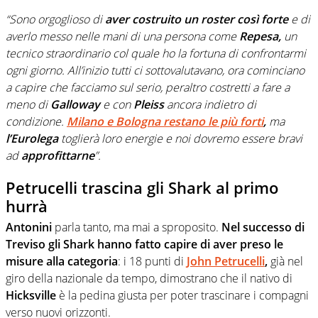
“Sono orgoglioso di
aver costruito un roster così forte
e di
averlo messo nelle mani di una persona come
Repesa,
un
tecnico straordinario col quale ho la fortuna di confrontarmi
ogni giorno. All’inizio tutti ci sottovalutavano, ora cominciano
a capire che facciamo sul serio, peraltro costretti a fare a
meno di
Galloway
e con
Pleiss
ancora indietro di
condizione.
Milano e Bologna restano le più forti
,
ma
l’Eurolega
toglierà loro energie e noi dovremo essere bravi
ad
approfittarne
”.
Petrucelli trascina gli Shark al primo
hurrà
Antonini
parla tanto, ma mai a sproposito.
Nel successo di
Treviso gli Shark hanno fatto capire di aver preso le
misure alla categoria
: i 18 punti di
John Petrucelli
,
già nel
giro della nazionale da tempo, dimostrano che il nativo di
Hicksville
è la pedina giusta per poter trascinare i compagni
verso nuovi orizzonti.