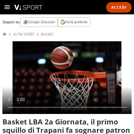
ACCEDI
Seguici su:
Google Discover
Fonti preferite
ALTRI SPORT
BASKET
Basket LBA 2a Giornata, il primo
squillo di Trapani fa sognare patron