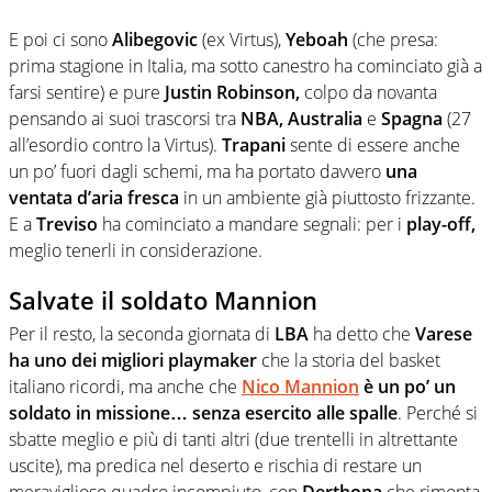
E poi ci sono
Alibegovic
(ex Virtus),
Yeboah
(che presa:
prima stagione in Italia, ma sotto canestro ha cominciato già a
farsi sentire) e pure
Justin Robinson,
colpo da novanta
pensando ai suoi trascorsi tra
NBA, Australia
e
Spagna
(27
all’esordio contro la Virtus).
Trapani
sente di essere anche
un po’ fuori dagli schemi, ma ha portato davvero
una
ventata d’aria fresca
in un ambiente già piuttosto frizzante.
E a
Treviso
ha cominciato a mandare segnali: per i
play-off,
meglio tenerli in considerazione.
Salvate il soldato Mannion
Per il resto, la seconda giornata di
LBA
ha detto che
Varese
ha uno dei migliori playmaker
che la storia del basket
italiano ricordi, ma anche che
Nico Mannion
è un po’ un
soldato in missione… senza esercito alle spalle
. Perché si
sbatte meglio e più di tanti altri (due trentelli in altrettante
uscite), ma predica nel deserto e rischia di restare un
meraviglioso quadro incompiuto, con
Derthona
che rimonta