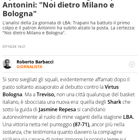
Antonini: "Noi dietro Milano e
Bologna"
L'analisi della 2a giornata di LBA: Trapani ha battuto il primo
colpo e il patron Antonini ha subito alzato la posta. La certezza:
"Noi dietro Milano e Bologna".
07/10/24 14:21
Roberto Barbacci
GIORNALISTA
Giornalista (pubblicista) sportivo a tutto campo, è il
tuttologo di Virgilio Sport. Provate a chiedergli di boxe, di
Si sono svegliati gli squali, evidentemente affamati dopo il
scherma, di volley o di curling: ve ne farà innamorare
pasto soltanto assaporato al debutto contro la
Virtus
Bologna
. Ma a
Treviso,
non una città qualunque del basket
italiano, è sbocciata una nuova era: quella degli
Shark
che
sotto la guida di
Jasmine Repesa
si candidano
autorevolmente al ruolo di mine vaganti della stagione
LBA.
Una vittoria netta nel punteggio
(87-71),
ancor più nella
sostanza, che testimonia quanto davvero la compagine
siciliana sia capace di poter imporre la propria legge sui