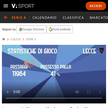
ACCEDI
SERIE A
CALENDARIO
CLASSIFICA
MARCATO
Seguici su:
Google Discover
Fonti preferite
CALCIO
SERIE A