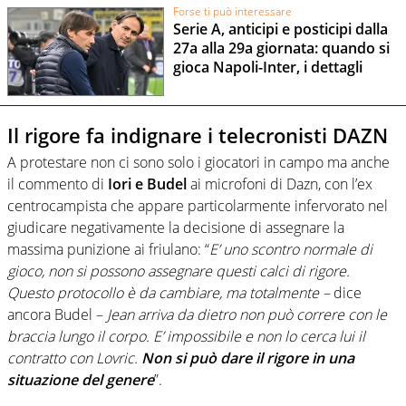
Forse ti può interessare
Serie A, anticipi e posticipi dalla
27a alla 29a giornata: quando si
gioca Napoli-Inter, i dettagli
Il rigore fa indignare i telecronisti DAZN
A protestare non ci sono solo i giocatori in campo ma anche
il commento di
Iori e Budel
ai microfoni di Dazn, con l’ex
centrocampista che appare particolarmente infervorato nel
giudicare negativamente la decisione di assegnare la
massima punizione ai friulano: “
E’ uno scontro normale di
gioco, non si possono assegnare questi calci di rigore.
Questo protocollo è da cambiare, ma totalmente –
dice
ancora Budel –
Jean arriva da dietro non può correre con le
braccia lungo il corpo. E’ impossibile e non lo cerca lui il
contratto con Lovric.
Non si può dare il rigore in una
situazione del genere
”.