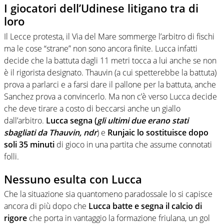
I giocatori dell’Udinese litigano tra di
loro
Il Lecce protesta, il Via del Mare sommerge l’arbitro di fischi
ma le cose “strane” non sono ancora finite. Lucca infatti
decide che la battuta dagli 11 metri tocca a lui anche se non
è il rigorista designato. Thauvin (a cui spetterebbe la battuta)
prova a parlarci e a farsi dare il pallone per la battuta, anche
Sanchez prova a convincerlo. Ma non c’è verso Lucca decide
che deve tirare a costo di beccarsi anche un giallo
dall’arbitro.
Lucca segna (
gli ultimi due erano stati
sbagliati da Thauvin, ndr
) e
Runjaic lo sostituisce dopo
soli 35 minuti
di gioco in una partita che assume connotati
folli.
Nessuno esulta con Lucca
Che la situazione sia quantomeno paradossale lo si capisce
ancora di più dopo che
Lucca batte e segna il calcio di
rigore
che porta in vantaggio la formazione friulana, un gol