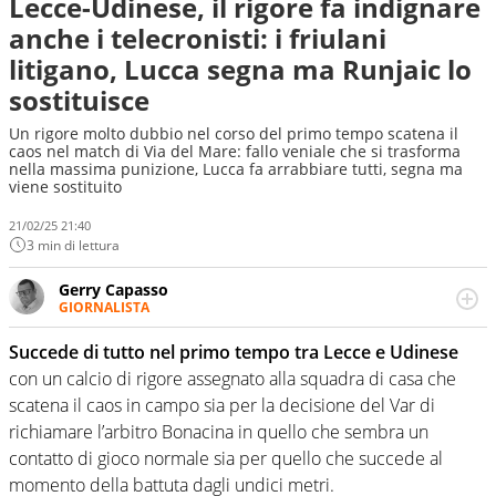
Lecce-Udinese, il rigore fa indignare
anche i telecronisti: i friulani
litigano, Lucca segna ma Runjaic lo
sostituisce
Un rigore molto dubbio nel corso del primo tempo scatena il
caos nel match di Via del Mare: fallo veniale che si trasforma
nella massima punizione, Lucca fa arrabbiare tutti, segna ma
viene sostituito
21/02/25 21:40
3 min di lettura
Gerry Capasso
GIORNALISTA
Per lui gli sport americani non hanno segreti: basket,
football, baseball e la capacità innata di trovare la notizia
Succede di tutto nel primo tempo tra Lecce e Udinese
dove altri non vedono granché
con un calcio di rigore assegnato alla squadra di casa che
scatena il caos in campo sia per la decisione del Var di
richiamare l’arbitro Bonacina in quello che sembra un
contatto di gioco normale sia per quello che succede al
momento della battuta dagli undici metri.