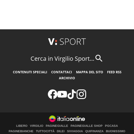
Cerca in Virgilio Sport...
CONTENUTI SPECIALI
CONTATTACI
MAPPA DEL SITO
FEED RSS
ARCHIVIO
LIBERO
VIRGILIO
PAGINEGIALLE
PAGINEGIALLE SHOP
PGCASA
PAGINEBIANCHE
TUTTOCITTÀ
DILEI
SIVIAGGIA
QUIFINANZA
BUONISSIMO