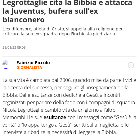
Legrottaglie cita la Bibbia e attacca
la Juventus, bufera sull’ex
bianconero
L'ex difensore, atleta di Cristo, si appella alla religione per
criticare la sua ex squadra dopo l'inchiesta giudiziaria
28/01/23 09:09
Fabrizio Piccolo
GIORNALISTA
Nella sua carriera ha seguito numerose manifestazioni
sportive e collaborato con agenzie e testate. Esperienza,
La sua vita è cambiata dal 2006, quando mise da parte i vizi e
competenza, conoscenza e memoria storica. Si occupa
la ricerca del successo, per seguire gli insegnamenti della
prevalentemente di calcio
Bibbia. Dalle esultanze con dediche a Gesù, a incontri
organizzati per parlare della fede con i compagni di squadra.
Nicola Legrottaglie cambiò vita da un giorno all’altro.
Memorabili le sue
esultanze
con i messaggi come “Gesù è la
verità” o “Io appartengo a Gesù”, scritti sulla maglietta, e le
interviste a ribadire la necessità di leggere la Bibbia.