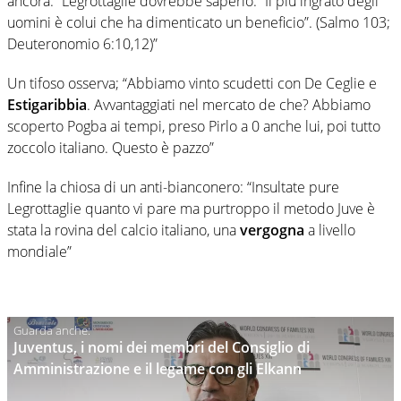
ancora: “Legrottaglie dovrebbe saperlo: “Il più ingrato degli
uomini è colui che ha dimenticato un beneficio”. (Salmo 103;
Deuteronomio 6:10,12)”
Un tifoso osserva; “Abbiamo vinto scudetti con De Ceglie e
Estigaribbia
. Avvantaggiati nel mercato de che? Abbiamo
scoperto Pogba ai tempi, preso Pirlo a 0 anche lui, poi tutto
zoccolo italiano. Questo è pazzo”
Infine la chiosa di un anti-bianconero: “Insultate pure
Legrottaglie quanto vi pare ma purtroppo il metodo Juve è
stata la rovina del calcio italiano, una
vergogna
a livello
mondiale”
Juventus, i nomi dei membri del Consiglio di
Amministrazione e il legame con gli Elkann