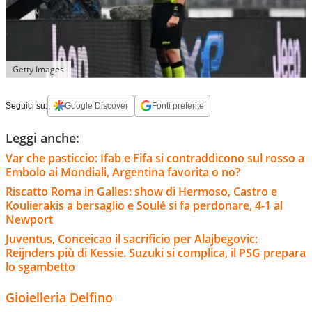
Getty Images
Seguici su:
Google Discover
Fonti preferite
Leggi anche:
Var che pasticcio: Ifab e Fifa si contraddicono sul rosso a
Embolo ai Mondiali, Argentina favorita o no?
Riscatto Roma in Galles: show di Hermoso, Castro e
Koulierakis a bersaglio e Soulé si fa perdonare, 4-1 al
Newport
Juventus, Conceicao il sacrificio per Alajbegovic:
Reijnders più di Kessie. Suzuki si complica, il PSG prepara
lo sgambetto
Gioielleria Delfino