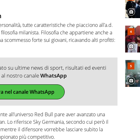
n
rsonalità, tutte caratteristiche che piacciono all’a.d.
ilosofia milanista. Filosofia che appartiene anche a
ha scommesso forte sui giovani, ricavando alti profitti:
o su ultime news di sport, risultati ed eventi
ti al nostro canale
WhatsApp
ra nel canale WhatsApp
nte all’universo Red Bull pare aver avanzato una
n. Lo riferisce Sky Germania, secondo cui però il
mentre il difensore vorrebbe lasciare subito la
mpionato più competitivo.