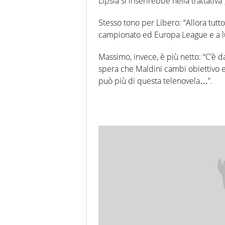
Lipsia si inserirebbe nella trattativa”
Stesso tono per Libero: “Allora tutt
campionato ed Europa League e a lug
Massimo, invece, è più netto: “C’è da
spera che Maldini cambi obiettivo e 
può più di questa telenovela…”.