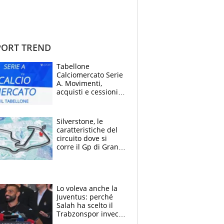
ORT TREND
Tabellone
Calciomercato Serie
A. Movimenti,
acquisti e cessioni:
estate 2026-27
Silverstone, le
caratteristiche del
circuito dove si
corre il Gp di Gran
Bretagna del
Motomondiale
Lo voleva anche la
Juventus: perché
Salah ha scelto il
Trabzonspor invece
di un top club