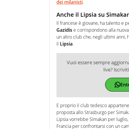
dei milanisti
.
Anche il Lipsia su Simaka
Il francese è giovane, ha talento e pe
Gazidis
e corrispondono alla nuova f
un altro club che, negli ultimi anni, 
il
Lipsia
.
Vuoi essere sempre aggiornat
live? Iscrivi
Ent
E proprio il club tedesco appartene
proposta allo Strasburgo per Simaka
Lipsia vorrebbe Simakan per luglio, 
Francia per confrontarsi con un ca