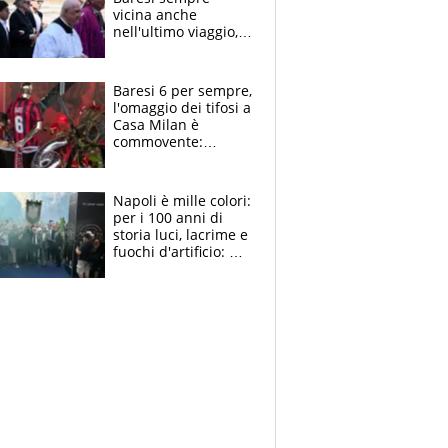
vicina anche
nell'ultimo viaggio,
la moglie Maura, i
figli e i suoi cari
circondati
Baresi 6 per sempre,
dall'affetto dei tifosi
l'omaggio dei tifosi a
Casa Milan è
commovente:
maglie, bandiere,
sciarpe, lacrime e
bigliettini
Napoli è mille colori:
per i 100 anni di
storia luci, lacrime e
fuochi d'artificio: De
Laurentiis salta al
coro anti-Juve