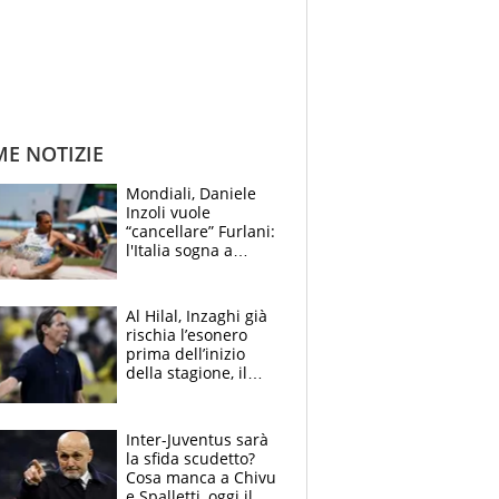
ME NOTIZIE
Mondiali, Daniele
Inzoli vuole
“cancellare” Furlani:
l'Italia sogna a
Eugene. Castellani
da record, Succo in
finale
Al Hilal, Inzaghi già
rischia l’esonero
prima dell’inizio
della stagione, il
retroscena
Inter-Juventus sarà
la sfida scudetto?
Cosa manca a Chivu
e Spalletti, oggi il