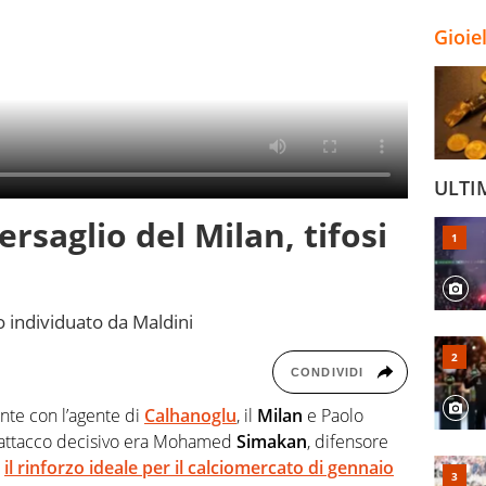
Gioie
ULTI
ersaglio del Milan, tifosi
o individuato da Maldini
CONDIVIDI
nte con l’agente di
Calhanoglu
, il
Milan
e Paolo
l’attacco decisivo era Mohamed
Simakan
, difensore
e
il rinforzo ideale per il calciomercato di gennaio