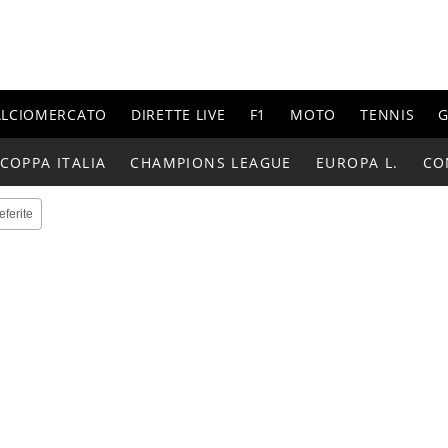
ALCIOMERCATO
DIRETTE LIVE
F1
MOTO
TENNIS
G
COPPA ITALIA
CHAMPIONS LEAGUE
EUROPA L.
CO
eferite