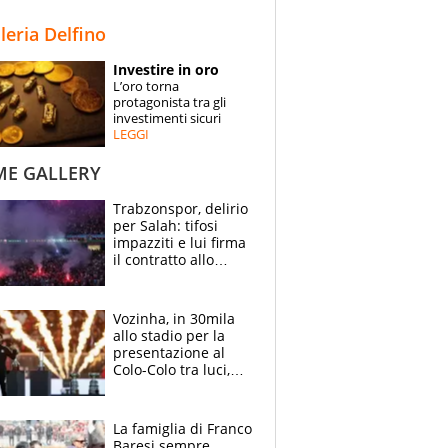
STORIE
lleria Delfino
SPECIALI
Investire in oro
L’oro torna
ESPERTI
protagonista tra gli
investimenti sicuri
LEGGI
CONTATTI
ME GALLERY
Trabzonspor, delirio
per Salah: tifosi
impazziti e lui firma
il contratto allo
stadio
Vozinha, in 30mila
allo stadio per la
presentazione al
Colo-Colo tra luci,
spettacolo, elicotteri
e paracadutisti
La famiglia di Franco
Baresi sempre