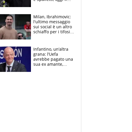
primo antipasto
Milan, Ibrahimovic:
l'ultimo messaggio
sui social è un altro
schiaffo per i tifosi
rossoneri
Infantino, un’altra
grana: l’Uefa
avrebbe pagato una
sua ex amante,
scoppia lo scandalo