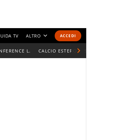
UIDA TV
ALTRO
ACCEDI
NFERENCE L.
CALENDARI E CLASSIFICHE
CALCIO ESTERO
SUPERCOPPA ITALIAN
ALTRI SPORT
MONDIALI 2026
OLIMPIADI
GOSSIP
LIFESTYLE