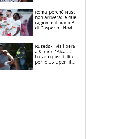
Roma, perché Nusa
non arriverà: le due
ragioni e il piano B
di Gasperini. Novità
su Pellegrini e
Cacciamani
Rusedski, via libera
a Sinner: "Alcaraz
ha zero possibilità
per lo US Open, il
2026 forse è gà
finito per lui"