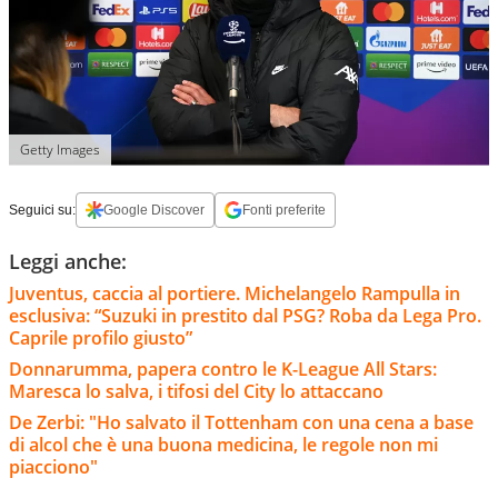
Getty Images
Seguici su:
Google Discover
Fonti preferite
Leggi anche:
Juventus, caccia al portiere. Michelangelo Rampulla in
esclusiva: “Suzuki in prestito dal PSG? Roba da Lega Pro.
Caprile profilo giusto”
Donnarumma, papera contro le K-League All Stars:
Maresca lo salva, i tifosi del City lo attaccano
De Zerbi: "Ho salvato il Tottenham con una cena a base
di alcol che è una buona medicina, le regole non mi
piacciono"