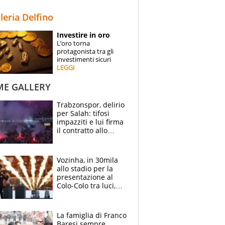
STORIE
lleria Delfino
SPECIALI
Investire in oro
L’oro torna
ESPERTI
protagonista tra gli
investimenti sicuri
LEGGI
CONTATTI
ME GALLERY
Trabzonspor, delirio
per Salah: tifosi
impazziti e lui firma
il contratto allo
stadio
Vozinha, in 30mila
allo stadio per la
presentazione al
Colo-Colo tra luci,
spettacolo, elicotteri
e paracadutisti
La famiglia di Franco
Baresi sempre