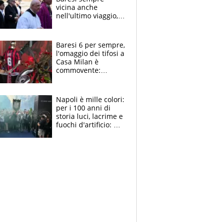
vicina anche
nell'ultimo viaggio,
la moglie Maura, i
figli e i suoi cari
circondati
Baresi 6 per sempre,
dall'affetto dei tifosi
l'omaggio dei tifosi a
Casa Milan è
commovente:
maglie, bandiere,
sciarpe, lacrime e
bigliettini
Napoli è mille colori:
per i 100 anni di
storia luci, lacrime e
fuochi d'artificio: De
Laurentiis salta al
coro anti-Juve