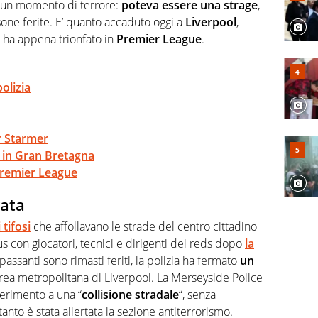
n un momento di terrore:
poteva essere una strage
,
appassionati sanno che troveranno sempre copertura
sone ferite. E’ quanto accaduto oggi a
Liverpool
,
squadra di Virgilio Sport è formata da giornalisti ed
gioco di rimessa quando intercettano le notizie e le
 ha appena trionfato in
Premier League
.
 nella costruzione dal basso quando creano contenuti
olizia
er Starmer
o in Gran Bretagna
 Premier League
rata
 tifosi
che affollavano le strade del centro cittadino
bus con giocatori, tecnici e dirigenti dei reds dopo
la
 passanti sono rimasti feriti, la polizia ha fermato
un
rea metropolitana di Liverpool. La Merseyside Police
ferimento a una “
collisione stradale
“, senza
anto è stata allertata la sezione antiterrorismo.