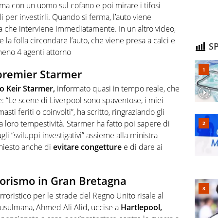
ima con un uomo sul cofano e poi mirare i tifosi
 per investirli. Quando si ferma, l’auto viene
zia che interviene immediatamente. In un altro video,
e la folla circondare l’auto, che viene presa a calci e
SP
meno 4 agenti attorno
 premier Starmer
ro Keir Starmer,
informato quasi in tempo reale, che
e: “Le scene di Liverpool sono spaventose, i miei
ti feriti o coinvolti”, ha scritto, ringraziando gli
la loro tempestività. Starmer ha fatto poi sapere di
i “sviluppi investigativi” assieme alla ministra
chiesto anche di
evitare congetture
e di dare ai
rrorismo in Gran Bretagna
rroristico per le strade del Regno Unito risale al
usulmana, Ahmed Ali Alid, uccise a
Hartlepool,