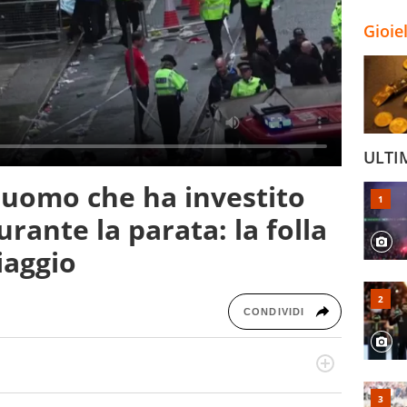
Gioie
ULTI
l'uomo che ha investito
urante la parata: la folla
iaggio
CONDIVIDI
odo obiettivo e appassionato su tutto il mondo dello
 F1, Motomondiale ma anche tennis, volley, basket: su