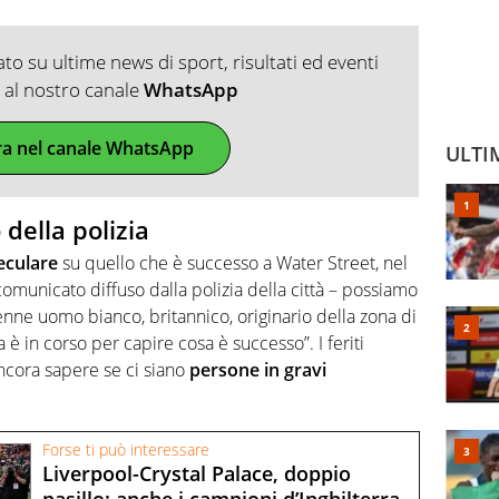
o su ultime news di sport, risultati ed eventi
ti al nostro canale
WhatsApp
ra nel canale WhatsApp
ULTI
 della polizia
eculare
su quello che è successo a Water Street, nel
 comunicato diffuso dalla polizia della città – possiamo
nne uomo bianco, britannico, originario della zona di
 è in corso per capire cosa è successo”. I feriti
cora sapere se ci siano
persone in gravi
Forse ti può interessare
Liverpool-Crystal Palace, doppio