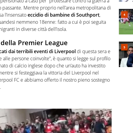
 pensionato a caso per “protestare contro la guerra a
 passante. Mentre proprio nell’area metropolitana di
rsa l’insensato
eccidio di bambine di Southport
,
ti ruandesi nemmeno 18enne: fatto a cui è poi seguita
granti in diverse città dell’isola.
à della Premier League
cati dai terribili eventi di Liverpool
di questa sera e
i e alle persone coinvolte”, è quanto si legge sul profilo
ato di calcio inglese dopo che un’auto ha investito
entre si festeggiava la vittoria del Liverpool nel
verpool FC e abbiamo offerto il nostro pieno sostegno
.