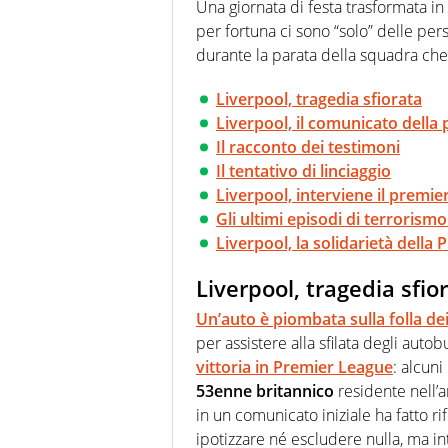
Una giornata di festa trasformata i
Virgilio Sport i tifosi e gli 
per fortuna ci sono “solo” delle per
completa e zero faziosità. La 
esperti di sport abili sia nel 
durante la parata della squadra che
rilanciano verso la rete, sia
100% originali ed esclusivi.
Liverpool, tragedia sfiorata
Liverpool, il comunicato della p
Il racconto dei testimoni
Il tentativo di linciaggio
Liverpool, interviene il premi
Gli ultimi episodi di terrorism
Liverpool, la solidarietà della
Liverpool, tragedia sfio
Un’auto è piombata s
ulla folla dei
per assistere alla sfilata degli auto
vittoria in Premier League
: alcuni
53enne britannico
residente nell’a
in un comunicato iniziale ha fatto ri
ipotizzare né escludere nulla, ma int