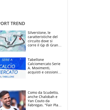
ORT TREND
Silverstone, le
caratteristiche del
circuito dove si
corre il Gp di Gran
Bretagna del
Motomondiale
Tabellone
Calciomercato Serie
A. Movimenti,
acquisti e cessioni:
estate 2026-27
Como da Scudetto,
anche Chalobah e
Yan Couto da
Fabregas. "Fair Play
Finanziario?