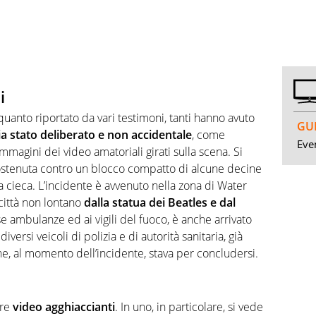
i
 quanto riportato da vari testimoni, tanti hanno avuto
GUI
ia stato deliberato e non accidentale
, come
Even
mmagini dei video amatoriali girati sulla scena. Si
 sostenuta contro un blocco compatto di alcune decine
a cieca. L’incidente è avvenuto nella zona di Water
 città non lontano
dalla statua dei Beatles e dal
rse ambulanze ed ai vigili del fuoco, è anche arrivato
ersi veicoli di polizia e di autorità sanitaria, già
he, al momento dell’incidente, stava per concludersi.
are
video agghiaccianti
. In uno, in particolare, si vede