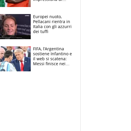
Doualla. Jacobs?
Ecco come è rinato”.
E svela la sorpresa
Europei nuoto,
agli Europei
Pellacani rientra in
Italia con gli azzurri
dei tuffi
FIFA, l’Argentina
sostiene Infantino e
il web si scatena:
Messi finisce nei
meme, la Seleccion
travolta dalle
polemiche