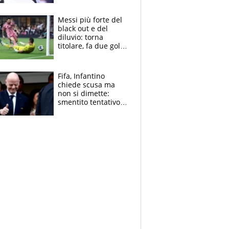
Pagheremo la
multa"
Messi più forte del
black out e del
diluvio: torna
titolare, fa due gol e
un assist e trascina
l'Inter Miami, altro
che ritiro
Fifa, Infantino
chiede scusa ma
non si dimette:
smentito tentativo di
corruzione al
Marocco