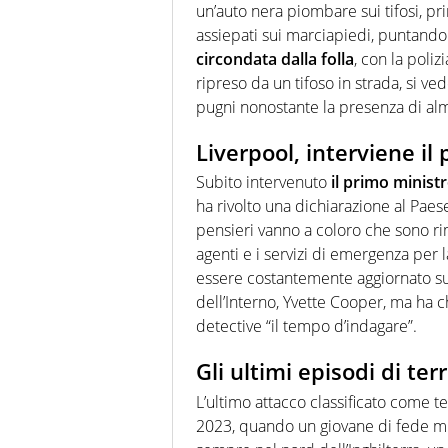
un’auto nera piombare sui tifosi, pr
assiepati sui marciapiedi, puntandoli
circondata dalla folla
, con la poli
ripreso da un tifoso in strada, si ved
pugni nonostante la presenza di al
Liverpool, interviene il
Subito intervenuto
il primo minist
ha rivolto una dichiarazione al Paes
pensieri vanno a coloro che sono rimas
agenti e i servizi di emergenza per 
essere costantemente aggiornato sugl
dell’Interno, Yvette Cooper, ma ha 
detective “il tempo d’indagare”.
Gli ultimi episodi di te
L’ultimo attacco classificato come te
2023, quando un giovane di fede m