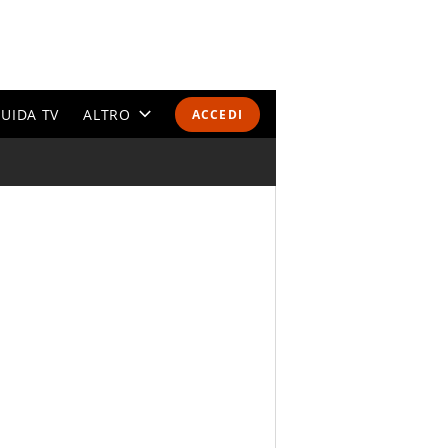
UIDA TV
ALTRO
ACCEDI
CALENDARI E CLASSIFICHE
ALTRI SPORT
MONDIALI 2026
OLIMPIADI
GOSSIP
LIFESTYLE