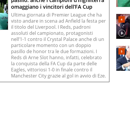
pasillo: anche i campioni d’Inghilterra
omaggiano i vincitori dell’FA Cup
Ultima giornata di Premier League che ha
visto andare in scena ad Anfield la festa per
il titolo del Liverpool. I Reds, padroni
assoluti del campionato, protagonisti
nell’1-1 contro il Crystal Palace anche di un
particolare momento con un doppio
pasillo de honor tra le due formazioni. I
Reds di Arne Slot hanno, infatti, celebrato
la conquista della FA Cup da parte delle
Eagles, vittoriosi 1-0 in finale contro il
Manchester City grazie al gol in avvio di Eze.