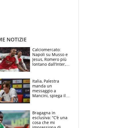
ME NOTIZIE
Calciomercato:
Napoli su Musso e
Jesus, Romero più
lontano dall’Inter,
delirio Mastantuono,
Juve su Trubin. Il
tabellone
Italia, Palestra
manda un
messaggio a
Mancini, spiega il
motivo del no
all’Inter e lancia
l'alleanza con
Bragagna in
Donnarumma
esclusiva: “C’è una
cosa che mi
impressiona di