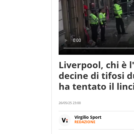
Liverpool, chi è 
decine di tifosi d
ha tentato il linc
26/05/25 23:00
Virgilio Sport
REDAZIONE
Da oltre 20 anni informa in m
sport. Calcio, calciomercato,