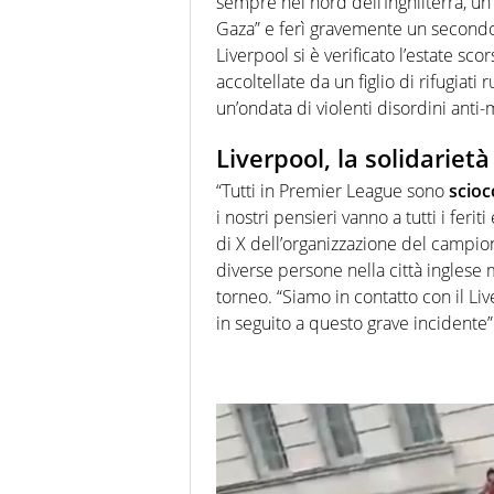
sempre nel nord dell’Inghilterra, un
Gaza” e ferì gravemente un secondo
Liverpool si è verificato l’estate sco
accoltellate da un figlio di rifugia
un’ondata di violenti disordini anti-mi
Liverpool, la solidariet
“Tutti in Premier League sono
scioc
i nostri pensieri vanno a tutti i ferit
di X dell’organizzazione del campion
diverse persone nella città inglese m
torneo. “Siamo in contatto con il Li
in seguito a questo grave incidente”