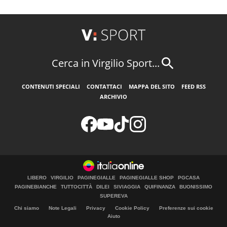
Cerca in Virgilio Sport...
CONTENUTI SPECIALI
CONTATTACI
MAPPA DEL SITO
FEED RSS
ARCHIVIO
LIBERO
VIRGILIO
PAGINEGIALLE
PAGINEGIALLE SHOP
PGCASA
PAGINEBIANCHE
TUTTOCITTÀ
DILEI
SIVIAGGIA
QUIFINANZA
BUONISSIMO
SUPEREVA
Chi siamo
Note Legali
Privacy
Cookie Policy
Preferenze sui cookie
Aiuto