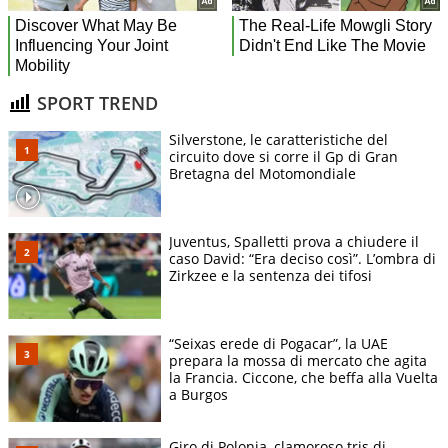
SPORT TREND
Silverstone, le caratteristiche del
circuito dove si corre il Gp di Gran
Bretagna del Motomondiale
Juventus, Spalletti prova a chiudere il
caso David: “Era deciso così”. L’ombra di
Zirkzee e la sentenza dei tifosi
“Seixas erede di Pogacar”, la UAE
prepara la mossa di mercato che agita
la Francia. Ciccone, che beffa alla Vuelta
a Burgos
Giro di Polonia, clamoroso tris di