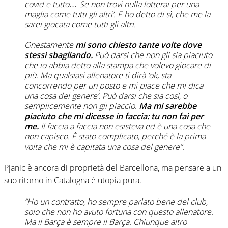
covid e tutto… Se non trovi nulla lotterai per una
maglia come tutti gli altri’. E ho detto di sì, che me la
sarei giocata come tutti gli altri.
Onestamente
mi sono chiesto tante volte dove
stessi sbagliando.
Può darsi che non gli sia piaciuto
che io abbia detto alla stampa che volevo giocare di
più. Ma qualsiasi allenatore ti dirà ‘ok, sta
concorrendo per un posto e mi piace che mi dica
una cosa del genere’. Può darsi che sia così, o
semplicemente non gli piaccio.
Ma mi sarebbe
piaciuto che mi dicesse in faccia: tu non fai per
me.
Il faccia a faccia non esisteva ed è una cosa che
non capisco. È stato complicato, perché è la prima
volta che mi è capitata una cosa del genere”.
Pjanic è ancora di proprietà del Barcellona, ma pensare a un
suo ritorno in Catalogna è utopia pura.
“Ho un contratto, ho sempre parlato bene del club,
solo che non ho avuto fortuna con questo allenatore.
Ma il Barça è sempre il Barça. Chiunque altro