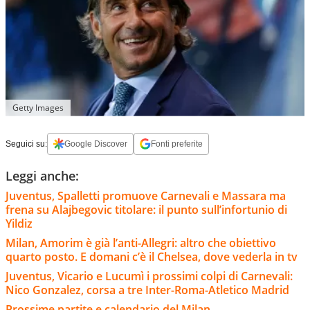
Getty Images
Seguici su:
Google Discover
Fonti preferite
Leggi anche:
Juventus, Spalletti promuove Carnevali e Massara ma
frena su Alajbegovic titolare: il punto sull’infortunio di
Yildiz
Milan, Amorim è già l’anti-Allegri: altro che obiettivo
quarto posto. E domani c’è il Chelsea, dove vederla in tv
Juventus, Vicario e Lucumì i prossimi colpi di Carnevali:
Nico Gonzalez, corsa a tre Inter-Roma-Atletico Madrid
Prossime partite e calendario del Milan