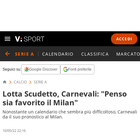
ACCEDI
SERIE A
CALENDARIO
CLASSIFICA
MARCATO
Seguici su:
Google Discover
Fonti preferite
CALCIO
SERIE A
Lotta Scudetto, Carnevali: "Penso
sia favorito il Milan"
Nonostante un calendario che sembra più difficoltoso, Carnevali
da il suo pronostico al Milan.
10/05/22 22:16