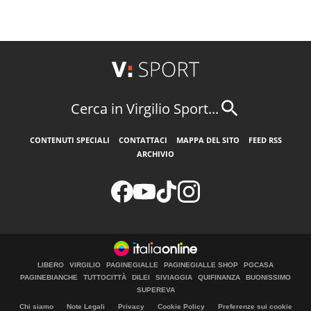
Cerca in Virgilio Sport...
CONTENUTI SPECIALI
CONTATTACI
MAPPA DEL SITO
FEED RSS
ARCHIVIO
LIBERO
VIRGILIO
PAGINEGIALLE
PAGINEGIALLE SHOP
PGCASA
PAGINEBIANCHE
TUTTOCITTÀ
DILEI
SIVIAGGIA
QUIFINANZA
BUONISSIMO
SUPEREVA
Chi siamo
Note Legali
Privacy
Cookie Policy
Preferenze sui cookie