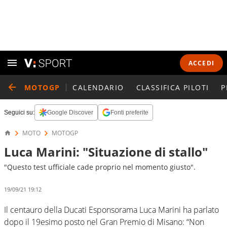
ACCEDI
MOTOGP
CALENDARIO
CLASSIFICA PILOTI
P
Seguici su:
Google Discover
Fonti preferite
MOTO
MOTOGP
Luca Marini: "Situazione di stallo"
"Questo test ufficiale cade proprio nel momento giusto".
19/09/21 19:12
Il centauro della Ducati Esponsorama Luca Marini ha parlato
dopo il 19esimo posto nel Gran Premio di Misano: “Non