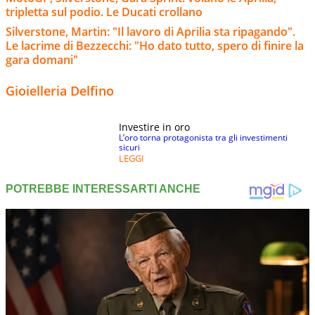
tripletta sul podio. Le Ducati crollano
Silverstone, Martin: "Il lavoro di Aprilia sta ripagando".
Le lacrime di Bezzecchi: "Ho dato tutto, spero di finire la
gara domani"
Gioielleria Delfino
Investire in oro
L’oro torna protagonista tra gli investimenti
sicuri
LEGGI